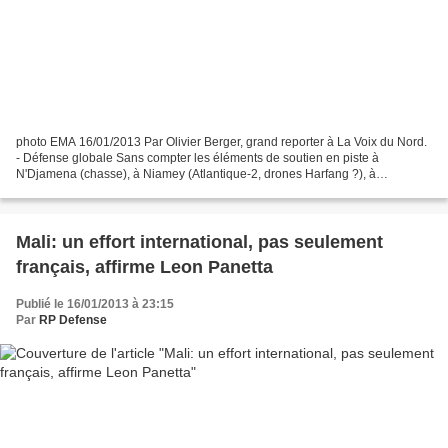
photo EMA 16/01/2013 Par Olivier Berger, grand reporter à La Voix du Nord.
- Défense globale Sans compter les éléments de soutien en piste à
N'Djamena (chasse), à Niamey (Atlantique-2, drones Harfang ?), à
Ouagadougou (COS), la France a ce mercredi huit...
Mali: un effort international, pas seulement
français, affirme Leon Panetta
Publié le 16/01/2013 à 23:15
Par
RP Defense