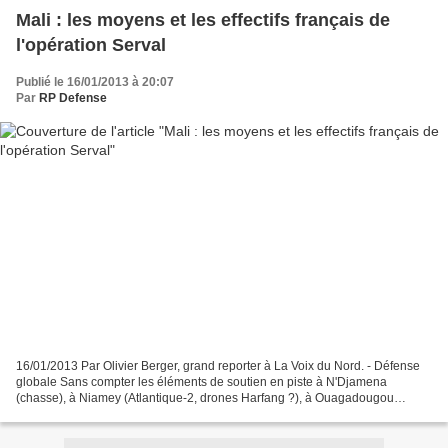
Mali : les moyens et les effectifs français de
l'opération Serval
Publié le 16/01/2013 à 20:07
Par
RP Defense
16/01/2013 Par Olivier Berger, grand reporter à La Voix du Nord. - Défense
globale Sans compter les éléments de soutien en piste à N'Djamena
(chasse), à Niamey (Atlantique-2, drones Harfang ?), à Ouagadougou
(COS), la France a ce mercredi huit cents soldats...