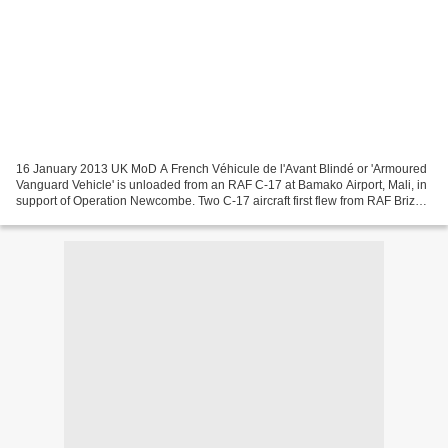
16 January 2013 UK MoD A French Véhicule de l'Avant Blindé or 'Armoured
Vanguard Vehicle' is unloaded from an RAF C-17 at Bamako Airport, Mali, in
support of Operation Newcombe. Two C-17 aircraft first flew from RAF Brize
Norton to the French air base...