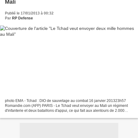
Mali
Publié le 17/01/2013 à 00:32
Par
RP Defense
photo EMA - Tchad : DIO de sauvetage au combat 16 janvier 201323h57
Romandie.com (AFP) PARIS - Le Tchad veut envoyer au Mali un régiment
d'infanterie et deux bataillons d'appui, ce qui fait aux alentours de 2.000
hommes, a annoncé mercredi le ministre...