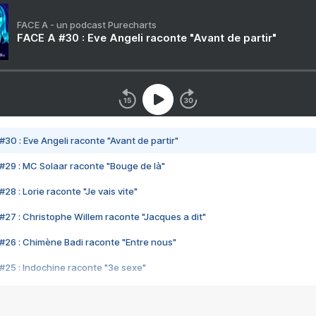
FACE A - un podcast Purecharts
FACE A #30 : Eve Angeli raconte "Avant de partir"
#30 : Eve Angeli raconte "Avant de partir"
#29 : MC Solaar raconte "Bouge de là"
28 : Lorie raconte "Je vais vite"
#27 : Christophe Willem raconte "Jacques a dit"
#26 : Chimène Badi raconte "Entre nous"
#25 : Indochine raconte "3e sexe"
#24 : Zaho raconte "C'est chelou"