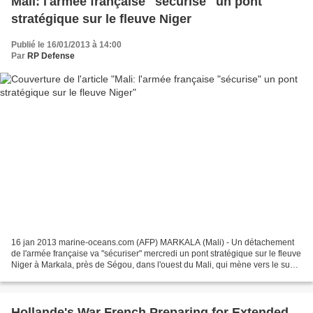
Mali: l'armée française "sécurise" un pont
stratégique sur le fleuve Niger
Publié le 16/01/2013 à 14:00
Par
RP Defense
16 jan 2013 marine-oceans.com (AFP) MARKALA (Mali) - Un détachement
de l'armée française va "sécuriser" mercredi un pont stratégique sur le fleuve
Niger à Markala, près de Ségou, dans l'ouest du Mali, qui mène vers le sud
et la capitale Bamako, afin d'en...
Hollande's War French Preparing for Extended