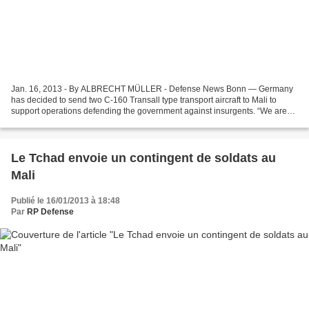
Jan. 16, 2013 - By ALBRECHT MÜLLER - Defense News Bonn — Germany
has decided to send two C-160 Transall type transport aircraft to Mali to
support operations defending the government against insurgents. “We are
willing to transport the [Economic Community...
Le Tchad envoie un contingent de soldats au
Mali
Publié le 16/01/2013 à 18:48
Par
RP Defense