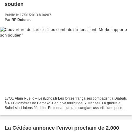
soutien
Publié le 17/01/2013 à 04:07
Par
RP Defense
17/01 Alain Ruello – LesEchos.fr Les forces françaises combattent à Diabali,
à 400 kilomètres de Bamako. Berlin va fournir deux Transall. La guerre au
Sahel s'est intensifiée hier. En menant un raid sanglant assorti d'une prise
d'otages dans le sud-est...
La Cédéao annonce l'envoi prochain de 2.000