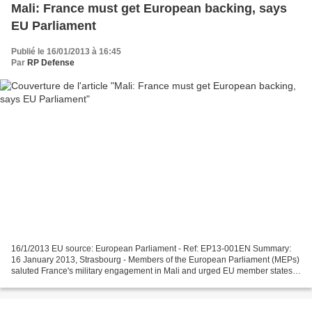
Mali: France must get European backing, says
EU Parliament
Publié le 16/01/2013 à 16:45
Par
RP Defense
16/1/2013 EU source: European Parliament - Ref: EP13-001EN Summary:
16 January 2013, Strasbourg - Members of the European Parliament (MEPs)
saluted France's military engagement in Mali and urged EU member states
to show real solidarity with Paris in Tuesday's...