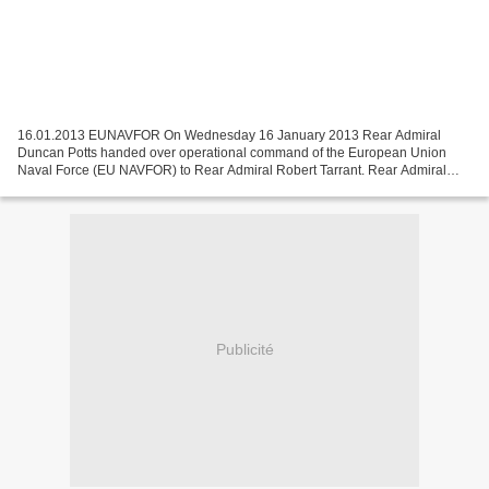
16.01.2013 EUNAVFOR On Wednesday 16 January 2013 Rear Admiral
Duncan Potts handed over operational command of the European Union
Naval Force (EU NAVFOR) to Rear Admiral Robert Tarrant. Rear Admiral
Potts has commanded EU NAVFOR, the European Union’s counter...
Publicité