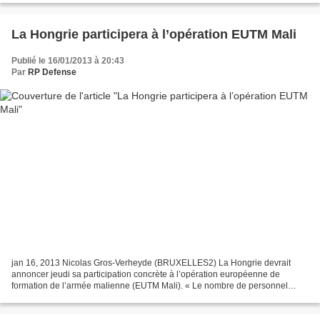
La Hongrie participera à l’opération EUTM Mali
Publié le 16/01/2013 à 20:43
Par
RP Defense
jan 16, 2013 Nicolas Gros-Verheyde (BRUXELLES2) La Hongrie devrait
annoncer jeudi sa participation concrète à l’opération européenne de
formation de l’armée malienne (EUTM Mali). « Le nombre de personnel
hongrois déployé doit encore être précisé. Le ministère...