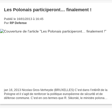
Les Polonais participeront… finalement !
Publié le 16/01/2013 à 16:45
Par
RP Defense
jan 16, 2013 Nicolas Gros-Verheyde (BRUXELLES) C’est dans l’intérêt de la
Pologne et il s’agit de renforcer la politique européenne de sécurité et de
défense commune. C’est en ces termes que R. Sikorski, le ministre polonais
des Affaires étrangères, vient...