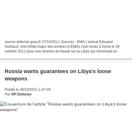
source defense.gouv.fr 27/10/2011 Sources : EMA L'amiral Edouard
Guillaud, chef d'état-major des armées (CEMA) s'est rendu à Doha le 26
octobre 2011 pour une réunion de travail sur la Libye qui réunissait un
certain nombre de ses homologues, en présence...
Russia wants guarantees on Libya's loose
weapons
Publié le 28/10/2011 à 07:05
Par
RP Defense