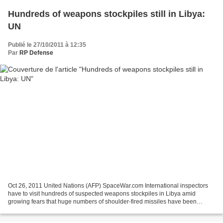
Hundreds of weapons stockpiles still in Libya:
UN
Publié le 27/10/2011 à 12:35
Par
RP Defense
Oct 26, 2011 United Nations (AFP) SpaceWar.com International inspectors
have to visit hundreds of suspected weapons stockpiles in Libya amid
growing fears that huge numbers of shoulder-fired missiles have been
looted, a UN envoy said Wednesday. Ian Martin,...