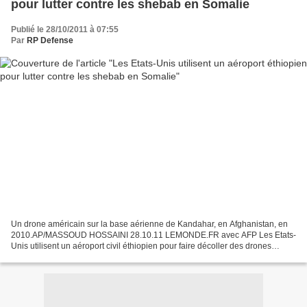
pour lutter contre les shebab en Somalie
Publié le 28/10/2011 à 07:55
Par
RP Defense
Un drone américain sur la base aérienne de Kandahar, en Afghanistan, en
2010.AP/MASSOUD HOSSAINI 28.10.11 LEMONDE.FR avec AFP Les Etats-
Unis utilisent un aéroport civil éthiopien pour faire décoller des drones
armés pour des opérations "antiterroristes"...