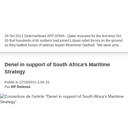
26 Oct 2011 DefenseNews AFP DOHA - Qatar revealed for the first time Oct.
26 that hundreds of its soldiers had joined Libyan rebel forces on the ground
as they battled troops of veteran leader Moammar Gadhafi. "We were among
them and the numbers of Qataris...
Denel in support of South Africa’s Maritime
Strategy
Publié le 27/10/2011 à 06:15
Par
RP Defense