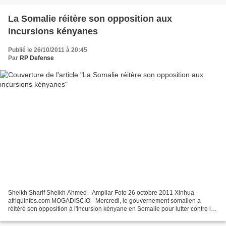
La Somalie réitère son opposition aux
incursions kényanes
Publié le 26/10/2011 à 20:45
Par
RP Defense
Sheikh Sharif Sheikh Ahmed - Ampliar Foto 26 octobre 2011 Xinhua -
afriquinfos.com MOGADISCIO - Mercredi, le gouvernement somalien a
réitéré son opposition à l'incursion kényane en Somalie pour lutter contre les
militants islamistes. Lors d'une conférence...