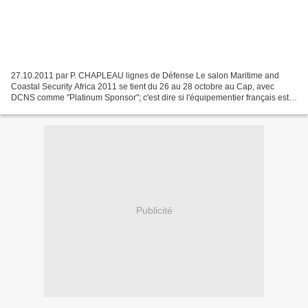
27.10.2011 par P. CHAPLEAU lignes de Défense Le salon Maritime and
Coastal Security Africa 2011 se tient du 26 au 28 octobre au Cap, avec
DCNS comme "Platinum Sponsor"; c'est dire si l'équipementier français est
bien décidé à investir et à s'implanter...
Publicité