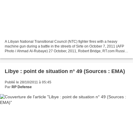
A Libyan National Transitional Council (NTC) fighter fires with a heavy
machine gun during a battle in the streets of Sirte on October 7, 2011 (AFP
Photo / Ahmad Al-Rubaye) 27 October, 2011, Robert Bridge, RT.com Russia
has proposed a draft resolution...
Libye : point de situation n° 49 (Sources : EMA)
Publié le 28/10/2011 à 05:45
Par
RP Defense