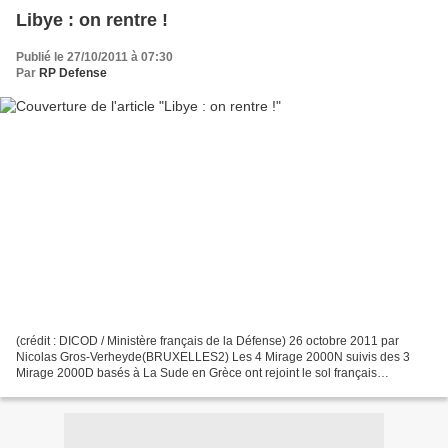
Libye : on rentre !
Publié le 27/10/2011 à 07:30
Par
RP Defense
(crédit : DICOD / Ministère français de la Défense) 26 octobre 2011 par
Nicolas Gros-Verheyde(BRUXELLES2) Les 4 Mirage 2000N suivis des 3
Mirage 2000D basés à La Sude en Grèce ont rejoint le sol français
aujourd’hui (26 octobre), annonce l’Etat-Major...