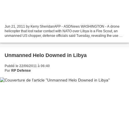
Jun 21, 2011 by Kerry SheridanAFP - ASDNews WASHINGTON - A drone
helicopter that lost radar contact with NATO over Libya is a Fire Scout, an
unmanned US chopper, defense officials said Tuesday, revealing the use of
the new robotic aircraft in the war....
Unmanned Helo Downed in Libya
Publié le 22/06/2011 à 06:40
Par
RP Defense