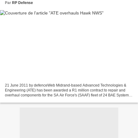
Par
RP Defense
21 June 2011 by defenceWeb Midrand-based Advanced Technologies &
Engineering (ATE) has been awarded a R1 million contract to repair and
overhaul components for the SA Air Force's (SAAF) fleet of 24 BAE Systems
Hawk Mk120 lead-in fighter trainers. The...