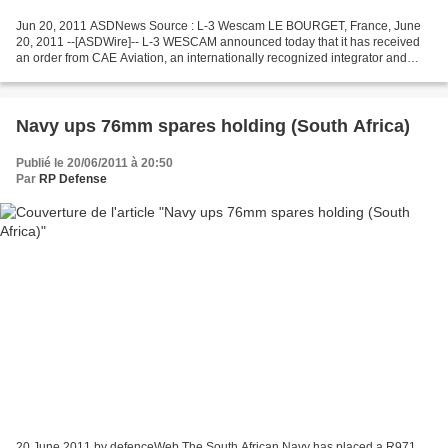
Jun 20, 2011 ASDNews Source : L-3 Wescam LE BOURGET, France, June
20, 2011 --[ASDWire]-- L-3 WESCAM announced today that it has received
an order from CAE Aviation, an internationally recognized integrator and
service provider, for one MX(tm)-15 electro-optical/infrared...
Navy ups 76mm spares holding (South Africa)
Publié le 20/06/2011 à 20:50
Par
RP Defense
20 June 2011 by defenceWeb The South African Navy has placed a R971