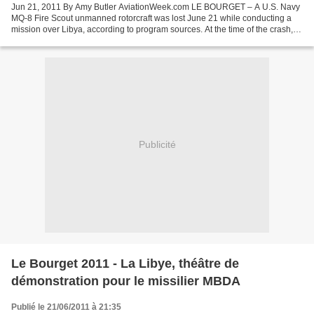
Jun 21, 2011 By Amy Butler AviationWeek.com LE BOURGET – A U.S. Navy
MQ-8 Fire Scout unmanned rotorcraft was lost June 21 while conducting a
mission over Libya, according to program sources. At the time of the crash,
the aircraft was delivering intelligence...
Publicité
Le Bourget 2011 - La Libye, théâtre de
démonstration pour le missilier MBDA
Publié le 21/06/2011 à 21:35