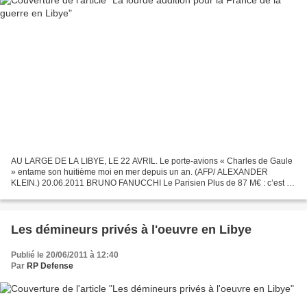
AU LARGE DE LA LIBYE, LE 22 AVRIL. Le porte-avions « Charles de Gaule
» entame son huitième moi en mer depuis un an. (AFP/ ALEXANDER
KLEIN.) 20.06.2011 BRUNO FANUCCHI Le Parisien Plus de 87 M€ : c’est ce
qu’a déjà coûté à la France l’intervention militaire...
Les démineurs privés à l'oeuvre en Libye
Publié le 20/06/2011 à 12:40
Par
RP Defense