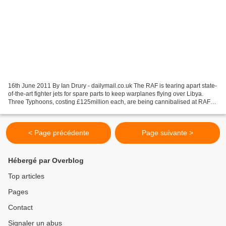
16th June 2011 By Ian Drury - dailymail.co.uk The RAF is tearing apart state-
of-the-art fighter jets for spare parts to keep warplanes flying over Libya.
Three Typhoons, costing £125million each, are being cannibalised at RAF
Coningsby in Lincolnshire...
< Page précédente
Page suivante >
Hébergé par Overblog
Top articles
Pages
Contact
Signaler un abus