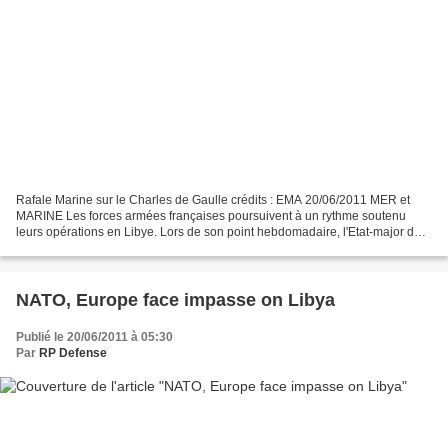
Rafale Marine sur le Charles de Gaulle crédits : EMA 20/06/2011 MER et
MARINE Les forces armées françaises poursuivent à un rythme soutenu
leurs opérations en Libye. Lors de son point hebdomadaire, l'Etat-major des
Armées a annoncé vendredi que les appareils...
NATO, Europe face impasse on Libya
Publié le 20/06/2011 à 05:30
Par
RP Defense