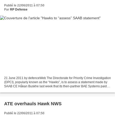
Publié le 22/06/2011 à 07:50
Par
RP Defense
21 June 2011 by defenceWeb The Directorate for Priority Crime Investigation
(DPCI), popularly known as the “Hawks”, is to assess a statement made by
SAAB CE Håkan Buskhe last week that its then-partner BAE Systems paid
defence consultant Fana Hlongwane...
ATE overhauls Hawk NWS
Publié le 22/06/2011 à 07:50