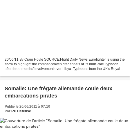
20/06/11 By Craig Hoyle SOURCE:Flight Daily News Eurofighter is using the
show to highlight the combat-proven credentials of its multi-role Typhoon,
after three months' involvement over Libya. Typhoons from the UK's Royal Air
Force have been involved...
Somalie: Une frégate allemande coule deux
embarcations pirates
Publié le 20/06/2011 à 07:10
Par
RP Defense