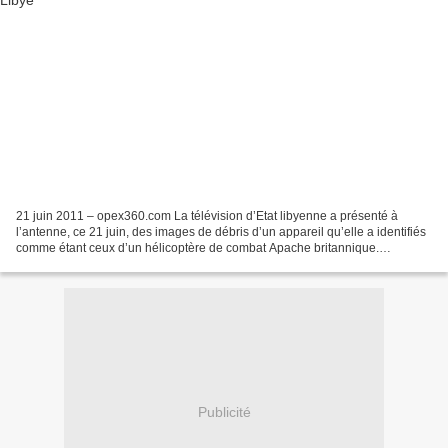
21 juin 2011 – opex360.com La télévision d’Etat libyenne a présenté à
l’antenne, ce 21 juin, des images de débris d’un appareil qu’elle a identifiés
comme étant ceux d’un hélicoptère de combat Apache britannique.
Seulement, en période de conflit, la propagande...
Publicité