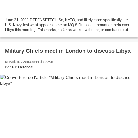
June 21, 2011 DEFENSETECH So, NATO, and likely more specifically the
U.S. Navy, lost what appears to be an MQ-8 Firescout unmanned helo over
Libya this morning. This marks, as far as we know the major combat debut for
the unmanned ISR chopper that’s done...
Military Chiefs meet in London to discuss Libya
Publié le 22/06/2011 à 05:50
Par
RP Defense