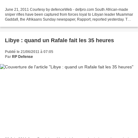
June 21, 2011 Courtesy by defenceWeb - defpro.com South African-made
sniper rifles have been captured from forces loyal to Libyan leader Muammar
Gaddafi, the Afrikaans Sunday newspaper, Rapport, reported yesterday. The
paper says it has a video taken...
Libye : quand un Rafale fait les 35 heures
Publié le 21/06/2011 à 07:05
Par
RP Defense