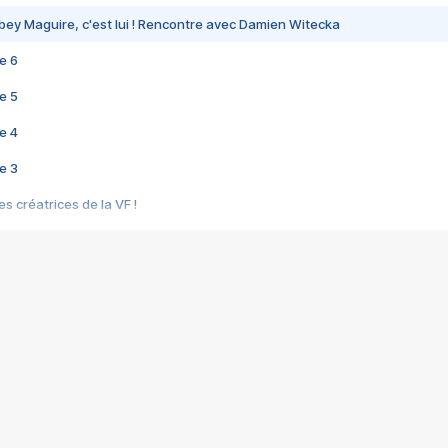
bey Maguire, c'est lui ! Rencontre avec Damien Witecka
e 6
e 5
e 4
e 3
s créatrices de la VF !
e 2
e 1
e Mektoub My Love arrive enfin ! Rencontre avec Shaïn Boumedine et Sal
i : après Toni en famille
elle réalise le bouleversant Dites lui que je l'aime
ais ! Rencontre autour de Vie privée de Rebecca Zlotowski