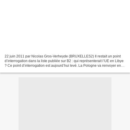
22 juin 2011 par Nicolas Gros-Verheyde (BRUXELLES2) Il restait un point
d’interrogation dans la liste publiée sur B2 : qui représenterait l’UE en Libye
? Ce point d’interrogation est aujourd’hui levé. La Pologne va renvoyer en
Libye son ambassadeur Wojciech...