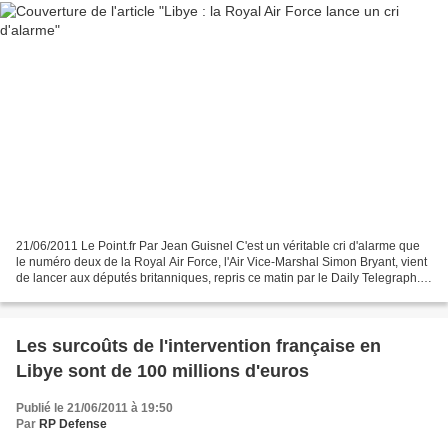
21/06/2011 Le Point.fr Par Jean Guisnel C'est un véritable cri d'alarme que
le numéro deux de la Royal Air Force, l'Air Vice-Marshal Simon Bryant, vient
de lancer aux députés britanniques, repris ce matin par le Daily Telegraph. Il
estime que la capacité...
Les surcoûts de l'intervention française en
Libye sont de 100 millions d'euros
Publié le 21/06/2011 à 19:50
Par
RP Defense