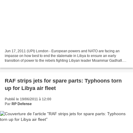
Jun 17, 2011 (UPI) London - European powers and NATO are facing an
impasse on how best to end the stalemate in Libya to ensure an early
transition of power to the rebels fighting Libyan leader Moammar Gadhafi.
Amid closer media scrutiny of mounting costs...
RAF strips jets for spare parts: Typhoons torn
up for Libya air fleet
Publié le 19/06/2011 à 12:00
Par
RP Defense