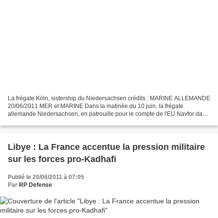
La frégate Köln, sistership du Niedersachsen crédits : MARINE ALLEMANDE
20/06/2011 MER et MARINE Dans la matinée du 10 juin, la frégate
allemande Niedersachsen, en patrouille pour le compte de l'EU Navfor dans
le bassin somalien repère un groupe d'embarcations...
Libye : La France accentue la pression militaire
sur les forces pro-Kadhafi
Publié le 20/06/2011 à 07:05
Par
RP Defense