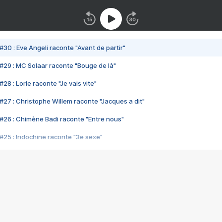
#30 : Eve Angeli raconte "Avant de partir"
#29 : MC Solaar raconte "Bouge de là"
28 : Lorie raconte "Je vais vite"
#27 : Christophe Willem raconte "Jacques a dit"
#26 : Chimène Badi raconte "Entre nous"
#25 : Indochine raconte "3e sexe"
#24 : Zaho raconte "C'est chelou"
#23 : Patrick Bruel raconte "Au café des délices"
#22 : Kyo raconte "Le chemin"
#21 : Nolwenn Leroy raconte "Cassé"