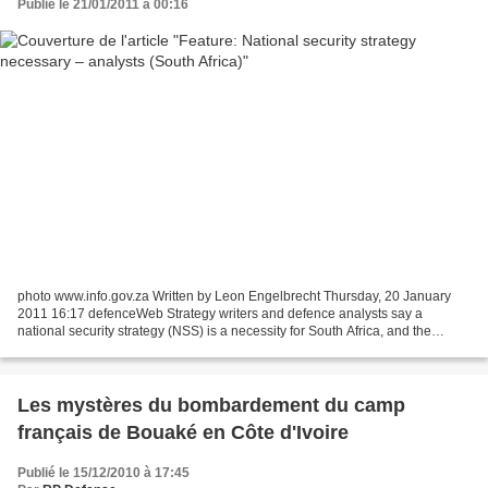
Publié le 21/01/2011 à 00:16
photo www.info.gov.za Written by Leon Engelbrecht Thursday, 20 January
2011 16:17 defenceWeb Strategy writers and defence analysts say a
national security strategy (NSS) is a necessity for South Africa, and the
sooner the better. Minister of State Security...
Les mystères du bombardement du camp
français de Bouaké en Côte d'Ivoire
Publié le 15/12/2010 à 17:45