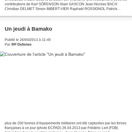
contributions de Karl SÖRENSON Alain GASCON Jean-Nicolas BACH
Christian DELMET Simon IMBERT-VIER Raphaël ROSSIGNOL Patrick
FERRAS L'Afrique de l’Est est sans doute une de régions africaines...
Un jeudi à Bamako
Publié le 26/04/2013 à 11:45
Par
RP Defense
plus de 200 tonnes d’équipements militaires ont été capturées par les forces
françaises à ce jour (photo ECPAD) 26.04.2013 par Frédéric Lert (FOB)