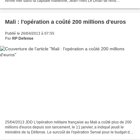
Arrivé hier dans la capitale malienne, Jean-Yves Le Drian se rend
aujourd’hui à Gao pour y rencontrer les...
Mali : l'opération a coûté 200 millions d'euros
Publié le 26/04/2013 à 07:55
Par
RP Defense
25/04/2013 JDD L'opération militaire française au Mali a coûté plus de 200
millions d'euros depuis son lancement, le 11 janvier, a indiqué jeudi le
ministère de la Défense. Le surcoût de l'opération Serval pour le budget de
l'Etat est estimé à 91 millions...