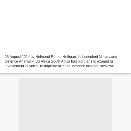
06 August 2014 by Helmoed Römer Heitman, Independent Military and
Defence Analyst – ISS Africa South Africa has big plans to expand its
involvement in Africa. To implement these, defence minister Nosiviwe
Mapisa-Nqakula has a vision and a 400-page Defence...