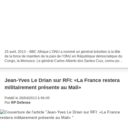
25 avril, 2013 – BBC Afrique L’ONU a nommé un général brésilien à la tête
de la force de maintien de la paix de l’ONU en République démocratique du
Congo, la Monusco. Le général Carlos Alberto dos Santos Cruz, connu pour
avoir pacifié un bidonville à...
Jean-Yves Le Drian sur RFI: «La France restera
militairement présente au Mali»
Publié le 26/04/2013 à 06:45
Par
RP Defense