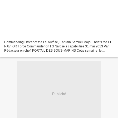
Commanding Officer of the FS Nivôse, Captain Samuel Majou, briefs the EU
NAVFOR Force Commander on FS Nivôse’s capabilities 31 mai 2013 Par
Rédacteur en chef. PORTAIL DES SOUS-MARINS Cette semaine, le
commandant de la force européenne Atalante, le Commodore...
Publicité