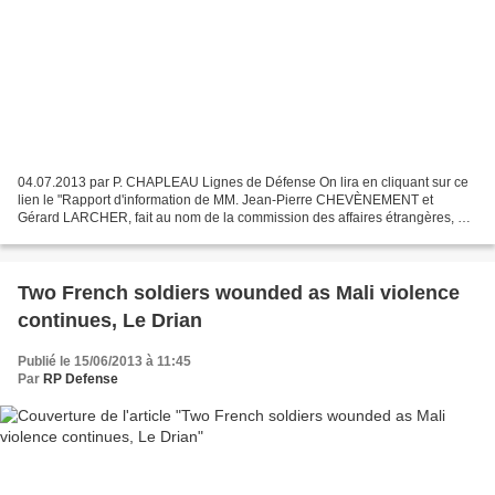
04.07.2013 par P. CHAPLEAU Lignes de Défense On lira en cliquant sur ce
lien le "Rapport d'information de MM. Jean-Pierre CHEVÈNEMENT et
Gérard LARCHER, fait au nom de la commission des affaires étrangères, de
la défense et des forces armées n° 720 (2012-2013)...
Two French soldiers wounded as Mali violence
continues, Le Drian
Publié le 15/06/2013 à 11:45
Par
RP Defense