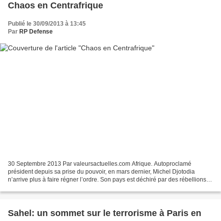
Chaos en Centrafrique
Publié le 30/09/2013 à 13:45
Par
RP Defense
30 Septembre 2013 Par valeursactuelles.com Afrique. Autoproclamé
président depuis sa prise du pouvoir, en mars dernier, Michel Djotodia
n’arrive plus à faire régner l’ordre. Son pays est déchiré par des rébellions
pseudo-politiques — du simple grand banditisme....
Sahel: un sommet sur le terrorisme à Paris en