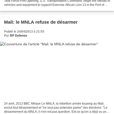
Task Force-Port Opening, U.S. Transportation Command, begin the offload of
vehicles and equipment to support Exercise African Lion 13 in the Port of
Agadir, Morocco, on April 6. (Sgt....
Mali: le MNLA refuse de désarmer
Publié le 24/04/2013 à 21:55
Par
RP Defense
24 avril, 2013 BBC Afrique Le MNLA, la rébellion armée touareg au Mali,
exclut tout désarmement et "ne veut pas entendre parler" des élections. "Le
désarmement du MNLA, il n'en est pas question. Est-ce qu'on a déjà vu un