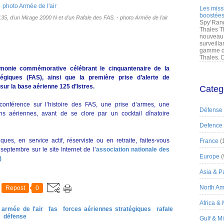
Les miss
boostées
135, d'un Mirage 2000 N et d'un Rafale des FAS. - photo Armée de l'air
Spy’Rang
Thales T
nouveau 
surveilla
gamme de
Thales. D
monie commémorative célébrant le cinquantenaire de la
égiques (FAS), ainsi que la première prise d’alerte de
 sur la base aérienne 125 d’Istres.
Categ
onférence sur l’histoire des FAS, une prise d’armes, une
Défense
ons aériennes, avant de se clore par un cocktail dînatoire
Defence
es, en service actif, réserviste ou en retraite, faites-vous
France
(
 septembre sur le site Internet de l’
association nationale des
Europe
(
)
Asia & Pa
North Am
Repost
0
Africa &
armée de l'air
fas
forces aériennes stratégiques
rafale
défense
Gulf & M