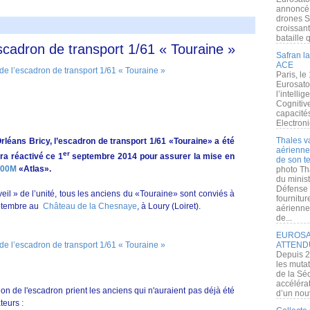
annoncé l
drones S
croissan
bataille q
scadron de transport 1/61 « Touraine »
Safran la
ACE
Paris, le
Eurosato
l’intelli
Cognitive
capacité
Electroni
Thales v
rléans Bricy, l’escadron de transport 1/61 «Touraine» a été
aérienne 
er
era réactivé ce 1
septembre 2014 pour assurer la mise en
de son te
00M
«Atlas».
photo Th
du minist
Défense 
éveil » de l’unité, tous les anciens du «Touraine» sont conviés à
fournitu
eptembre au
Château de la Chesnaye
, à Loury (Loiret).
aérienne
de...
EUROSAT
ATTEND
Depuis 2
les muta
de la Sé
accélérat
ion de l'escadron prient les anciens qui n'auraient pas déjà été
d’un nouv
teurs :