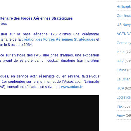
Helicopt
Continuu
enaire des Forces Aériennes Stratégiques
stres
US Navy
AGEND
lieu sur la base aérienne 125 d’Istres une cérémonie
tenaire de la
création des Forces Aériennes Stratégiques
et
German
on le 8 octobre 1964.
India
(72
e sur l’histoire des FAS, une prise d’armes, une exposition
 avant de se clore par un cocktail dînatoire (sur invitation
UAV
(68
China
(6
es, en service actif, réserviste ou en retraite, faites-vous
Le Drian
 1er septembre sur le site Internet de l’Association Nationale
S), consultable à l’adresse suivante :
www.anfas.fr
RCA
(62
Logistics
Irak
(607
Army
(59