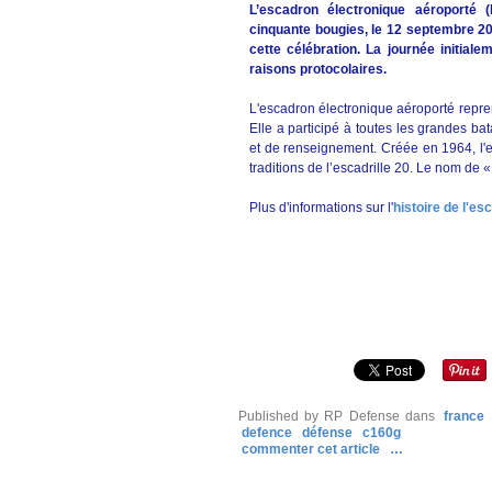
L’escadron électronique aéroporté
cinquante bougies, le 12 septembre 20
cette célébration. La journée initia
raisons protocolaires.
L'escadron électronique aéroporté reprend
Elle a participé à toutes les grandes bat
et de renseignement. Créée en 1964, l'e
traditions de l’escadrille 20. Le nom de 
Plus d'informations sur l'
histoire de l'e
Published by RP Defense
dans
france
defence
défense
c160g
commenter cet article
…