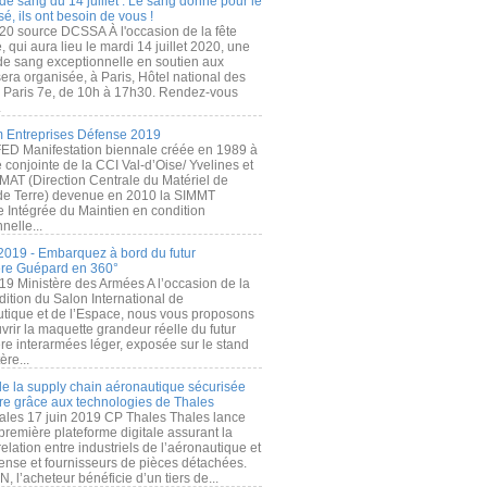
de sang du 14 juillet : Le sang donné pour le
é, ils ont besoin de vous !
20 source DCSSA À l'occasion de la fête
, qui aura lieu le mardi 14 juillet 2020, une
 de sang exceptionnelle en soutien aux
era organisée, à Paris, Hôtel national des
s Paris 7e, de 10h à 17h30. Rendez-vous
.
 Entreprises Défense 2019
FED Manifestation biennale créée en 1989 à
ive conjointe de la CCI Val-d’Oise/ Yvelines et
MAT (Direction Centrale du Matériel de
de Terre) devenue en 2010 la SIMMT
e Intégrée du Maintien en condition
nelle...
2019 - Embarquez à bord du futur
ère Guépard en 360°
19 Ministère des Armées A l’occasion de la
ition du Salon International de
utique et de l’Espace, nous vous proposons
rir la maquette grandeur réelle du futur
ère interarmées léger, exposée sur le stand
ère...
 de la supply chain aéronautique sécurisée
re grâce aux technologies de Thales
ales 17 juin 2019 CP Thales Thales lance
première plateforme digitale assurant la
elation entre industriels de l’aéronautique et
fense et fournisseurs de pièces détachées.
, l’acheteur bénéficie d’un tiers de...