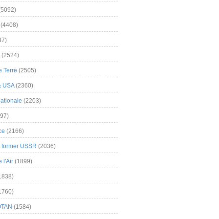
(5092)
(4408)
37)
(2524)
 Terre
(2505)
& USA
(2360)
ationale
(2203)
97)
ce
(2166)
& former USSR
(2036)
l'Air
(1899)
1838)
1760)
OTAN
(1584)