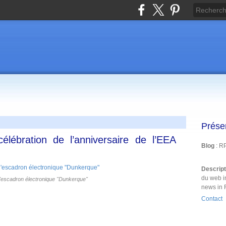
Prése
lébration de l’anniversaire de l’EEA
Blog
: R
Descrip
du web i
l'escadron électronique "Dunkerque"
news in 
Contact