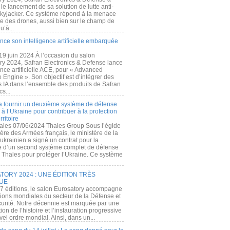
e lancement de sa solution de lutte anti-
kyjacker. Ce système répond à la menace
te des drones, aussi bien sur le champ de
u’à...
nce son intelligence artificielle embarquée
 19 juin 2024 À l’occasion du salon
ry 2024, Safran Electronics & Defense lance
gence artificielle ACE, pour « Advanced
 Engine ». Son objectif est d’intégrer des
s IA dans l’ensemble des produits de Safran
cs...
a fournir un deuxième système de défense
à l’Ukraine pour contribuer à la protection
rritoire
ales 07/06/2024 Thales Group Sous l’égide
ère des Armées français, le ministère de la
ukrainien a signé un contrat pour la
re d’un second système complet de défense
 Thales pour protéger l’Ukraine. Ce système
ORY 2024 : UNE ÉDITION TRÈS
UE
7 éditions, le salon Eurosatory accompagne
tions mondiales du secteur de la Défense et
curité. Notre décennie est marquée par une
ion de l’histoire et l’instauration progressive
el ordre mondial. Ainsi, dans un...