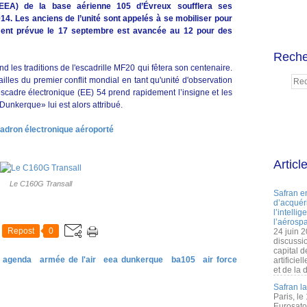
 (EEA) de la base aérienne 105 d’Évreux soufflera ses
14. Les anciens de l’unité sont appelés à se mobiliser pour
lement prévue le 17 septembre est avancée au 12 pour des
Reche
 les traditions de l'escadrille MF20 qui fêtera son centenaire.
ailles du premier conflit mondial en tant qu'unité d'observation
scadre électronique (EE) 54 prend rapidement l’insigne et les
«Dunkerque» lui est alors attribué.
scadron électronique aéroporté
Articl
Le C160G Transall
Safran e
d’acquéri
l’intelli
l’aérospa
Repost
0
24 juin 
discussi
capital d
agenda
armée de l'air
eea dunkerque
ba105
air force
artificie
et de la 
Safran l
Paris, le
Eurosato