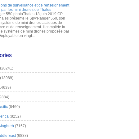
ions de surveillance et de renseignement
 par les mini drones de Thales
er 550 photoThales 18 juin 2019 CP
hales présente le Spy’Ranger 550, son
système de mini drones tactiques de
nce et de renseignement. Il complète la
 systèmes de mini drones proposée par
éployable en vingt...
ories
(20241)
(18989)
14639)
9884)
cific
(8460)
erica
(8252)
 Maghreb
(7157)
iddle East
(6838)