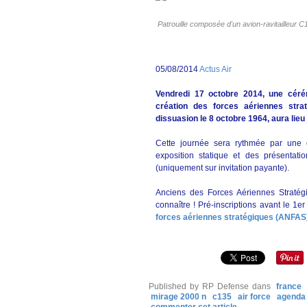
Patrouille composée d'un avion-ravitailleur C
05/08/2014
Actus Air
Vendredi 17 octobre 2014, une céré
création des forces aériennes strat
dissuasion le 8 octobre 1964, aura lieu
Cette journée sera rythmée par une c
exposition statique et des présentati
(uniquement sur invitation payante).
Anciens des Forces Aériennes Stratégiqu
connaître ! Pré-inscriptions avant le 1er
forces aériennes stratégiques (ANFAS
Published by RP Defense
dans
france
mirage 2000 n
c135
air force
agenda