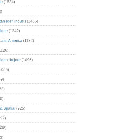
me
(1584)
3)
an (def. indus.)
(1465)
tique
(1342)
Latin America
(1182)
1126)
Video du jour
(1096)
1055)
9)
63)
0)
& Spatial
(925)
92)
838)
3)