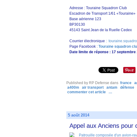
Adresse : Touraine Squadron Club
Escadron de Transport 1/61 «Touraine»
Base aérienne 123
BP30130
45143 Saint Jean de la Ruelle Cedex
Courrier électronique :
touraine.squadr
Page Facebook :
Touraine squadron cl
Date limite de réponse : 17 septembre
Published by RP Defense
dans
france
a
a400m
air transport
antam
défense
commenter cet article
…
5 août 2014
Appel aux Anciens pour 