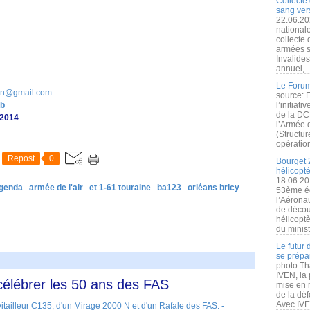
Collecte 
sang vers
22.06.20
nationale
collecte
armées s
Invalide
annuel,..
Le Forum
on@gmail.com
source: 
ub
l’initiat
de la DC
 2014
l’Armée 
(Structur
opération
Repost
0
Bourget 
hélicopt
18.06.20
genda
armée de l'air
et 1-61 touraine
ba123
orléans bricy
53ème éd
l’Aérona
de découv
hélicopt
du minist
Le futur
se prépa
photo Th
IVEN, la 
célébrer les 50 ans des FAS
mise en r
de la dé
Avec IVEN