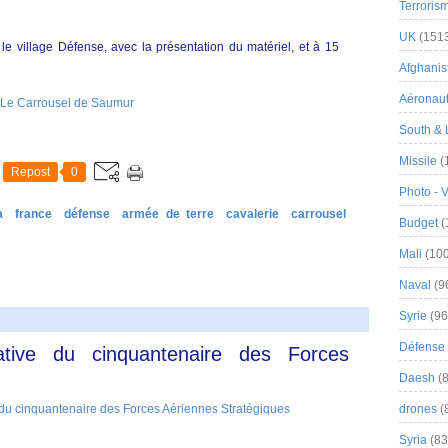
Terroris
UK
(151
e village Défense, avec la présentation du matériel, et à 15
Afghanist
Aéronau
South & 
Missile
(
Repost
0
Photo - 
a
france
défense
armée de terre
cavalerie
carrousel
Budget
(
Mali
(100
Naval
(9
Syrie
(96
Défense 
ive du cinquantenaire des Forces
Daesh
(8
drones
(
Syria
(83