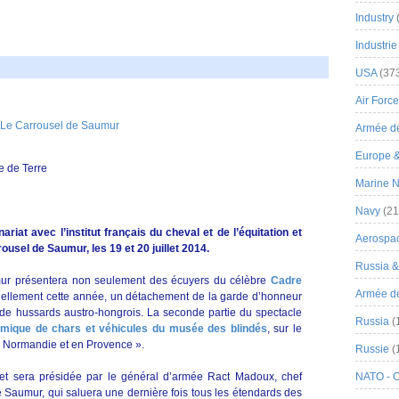
Industry
Industrie
USA
(37
Air Force
Armée de
Europe 
e de Terre
Marine N
Navy
(21
riat avec l’institut français du cheval et de l’équitation et
Aerospa
rousel de Saumur, les 19 et 20 juillet 2014.
Russia 
mur présentera non seulement des écuyers du célèbre
Cadre
Armée de 
nnellement cette année, un détachement de la garde d’honneur
 de hussards austro-hongrois. La seconde partie du spectacle
Russia
(
amique de chars et véhicules du musée des blindés
, sur le
 Normandie et en Provence ».
Russie
(
let sera présidée par le général d’armée Ract Madoux, chef
NATO - 
de Saumur, qui saluera une dernière fois tous les étendards des