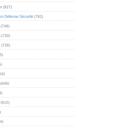
er
(827)
m Défense Sécurité
(782)
(748)
A
(730)
y
(726)
5)
5)
54)
(646)
9)
(615)
)
4)