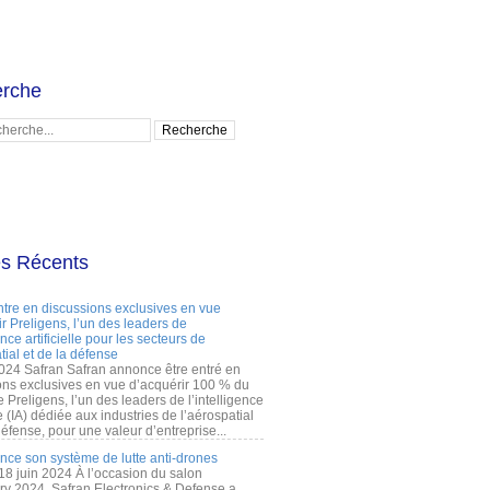
rche
es Récents
ntre en discussions exclusives en vue
r Preligens, l’un des leaders de
gence artificielle pour les secteurs de
tial et de la défense
2024 Safran Safran annonce être entré en
ons exclusives en vue d’acquérir 100 % du
e Preligens, l’un des leaders de l’intelligence
lle (IA) dédiée aux industries de l’aérospatial
défense, pour une valeur d’entreprise...
ance son système de lutte anti-drones
 18 juin 2024 À l’occasion du salon
ry 2024, Safran Electronics & Defense a