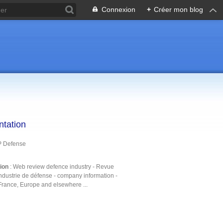
Connexion
+
Créer mon blog
ntation
P Defense
tion
: Web review defence industry - Revue
ndustrie de défense - company information -
France, Europe and elsewhere ...