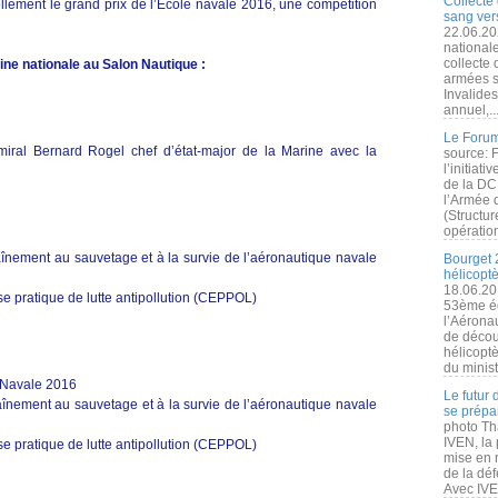
Collecte 
ellement le grand prix de l’École navale 2016, une compétition
sang vers
22.06.20
nationale
collecte
e nationale au Salon Nautique :
armées s
Invalide
annuel,..
Le Forum
miral Bernard Rogel chef d’état-major de la Marine avec la
source: 
l’initiat
de la DC
l’Armée 
(Structur
opération
înement au sauvetage et à la survie de l’aéronautique navale
Bourget 
hélicopt
18.06.20
se pratique de lutte antipollution (CEPPOL)
53ème éd
l’Aérona
de découv
hélicopt
du minist
 Navale 2016
Le futur
înement au sauvetage et à la survie de l’aéronautique navale
se prépa
photo Th
IVEN, la 
se pratique de lutte antipollution (CEPPOL)
mise en r
de la dé
Avec IVEN