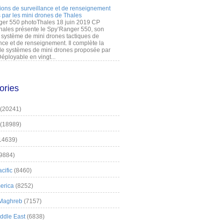
ions de surveillance et de renseignement
 par les mini drones de Thales
er 550 photoThales 18 juin 2019 CP
hales présente le Spy’Ranger 550, son
système de mini drones tactiques de
nce et de renseignement. Il complète la
 systèmes de mini drones proposée par
éployable en vingt...
ories
(20241)
(18989)
14639)
9884)
cific
(8460)
erica
(8252)
 Maghreb
(7157)
iddle East
(6838)