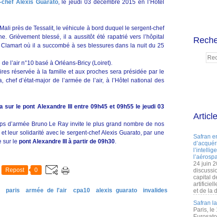
-chef Alexis Guarato
, le jeudi 03 décembre 2015 en l’Hôtel
li près de Tessalit, le véhicule à bord duquel le sergent-chef
. Grièvement blessé, il a aussitôt été rapatrié vers l’hôpital
Reche
 Clamart où il a succombé à ses blessures dans la nuit du 25
de l’air n°10 basé à Orléans-Bricy (Loiret).
res réservée à la famille et aux proches sera présidée par le
chef d’état-major de l’armée de l’air, à l’Hôtel national des
a sur le pont Alexandre III entre 09h45 et 09h55
le jeudi 03
Articl
orps d’armée Bruno Le Ray invite le plus grand nombre de nos
t leur solidarité avec le sergent-chef Alexis Guarato, par une
Safran e
e sur le
pont Alexandre III à partir de 09h30
.
d’acquéri
l’intelli
l’aérospa
24 juin 
Repost
0
discussi
capital d
artificie
paris
armée de l'air
cpa10
alexis guarato
invalides
et de la 
Safran l
Paris, le
Eurosato