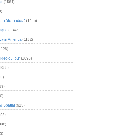
me
(1584)
3)
an (def. indus.)
(1465)
tique
(1342)
Latin America
(1182)
1126)
Video du jour
(1096)
1055)
9)
63)
0)
& Spatial
(925)
92)
838)
3)