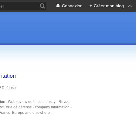
Connexion
+
Créer mon blog
ntation
P Defense
tion
: Web review defence industry - Revue
ndustrie de défense - company information -
France, Europe and elsewhere ...