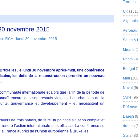
Terroris
UK
(151
Afghanist
 30 novembre 2015
Aéronau
South & 
Missile
(
Photo - 
Budget
(
 Bruxelles, le lundi 30 novembre après-midi, une conférence
icaine, les défis de la reconstruction : prendre un nouveau
Mali
(100
.
Naval
(9
communauté internationale et alors que la fin de la période de
Syrie
(96
connaît encore des soubresauts violents. Les chantiers de la
curité, gouvernance et développement – et nécessitent un
Défense 
Daesh
(8
ravers de trois panels, de faire un point de situation complet et
rendre l’action internationale plus efficace. La conférence se
drones
(
 la France auprès de l’Union européenne à Bruxelles.
Syria
(83