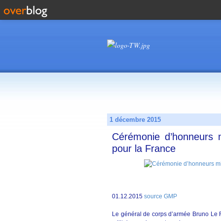
1 décembre 2015
Cérémonie d’honneurs m
pour la France
01.12.2015
source GMP
Le général de corps d’armée Bruno Le R