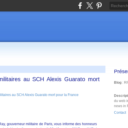
Prése
ilitaires au SCH Alexis Guarato mort
Blog
: R
Descrip
du web i
news in 
Contact
ay, gouverneur militaire de Paris, vous informe des honneurs