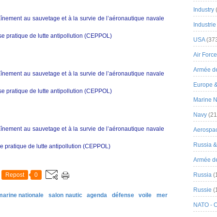
Industry
înement au sauvetage et à la survie de l’aéronautique navale
Industrie
se pratique de lutte antipollution (CEPPOL)
USA
(37
Air Force
Armée de
înement au sauvetage et à la survie de l’aéronautique navale
Europe 
se pratique de lutte antipollution (CEPPOL)
Marine N
Navy
(21
înement au sauvetage et à la survie de l’aéronautique navale
Aerospa
Russia 
se pratique de lutte antipollution (CEPPOL)
Armée de 
Repost
0
Russia
(
Russie
(
marine nationale
salon nautic
agenda
défense
voile
mer
NATO - 