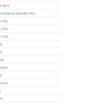
er
(827)
m Défense Sécurité
(782)
(748)
A
(730)
y
(726)
5)
5)
54)
(646)
9)
(615)
)
4)