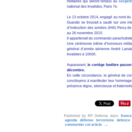
militaires qui seront rendus au
sergent
national des Invalides, Paris 7e.
Le 13 octobre 2014, engagé au nord du Ma
Guarato se trouvait a sauté sur une mine
d’instruction des armées (HIA) Percy de
au 26 novembre 2015.
Il appartenait du commando parachutiste 
Une cérémonie intime d’honneurs militai
général d’armée aérienne André Lanata, 
Invalides à 10h00.
Auparavant,
le cortège funèbre passer
décembre
.
En cette circonstance, le général de c
concitoyens à manifester leur hommage e
présence digne, silencieuse et fraternell
Published by RP Defense
dans
france
agenda
défense
terrorisme
defence
commenter cet article
…