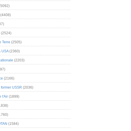
(5092)
(4408)
37)
(2524)
 Terre
(2505)
& USA
(2360)
ationale
(2203)
97)
ce
(2166)
& former USSR
(2036)
l'Air
(1899)
1838)
1760)
OTAN
(1584)