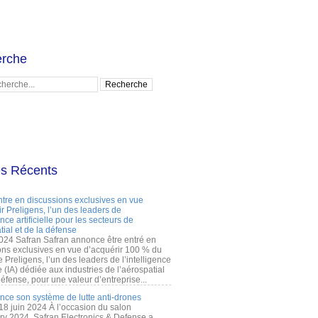
rche
es Récents
ntre en discussions exclusives en vue
r Preligens, l’un des leaders de
gence artificielle pour les secteurs de
tial et de la défense
2024 Safran Safran annonce être entré en
ons exclusives en vue d’acquérir 100 % du
e Preligens, l’un des leaders de l’intelligence
lle (IA) dédiée aux industries de l’aérospatial
défense, pour une valeur d’entreprise...
ance son système de lutte anti-drones
 18 juin 2024 À l’occasion du salon
ry 2024, Safran Electronics & Defense a