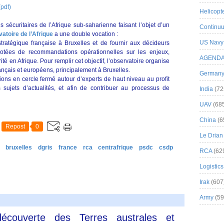
(pdf)
Helicopt
sécuritaires de l’Afrique sub-saharienne faisant l’objet d’un
Continuu
atoire de l’Afrique
a une double vocation :
US Navy
n stratégique française à Bruxelles et de fournir aux décideurs
otées de recommandations opérationnelles sur les enjeux,
AGEND
ité en Afrique. Pour remplir cet objectif, l’observatoire organise
ançais et européens, principalement à Bruxelles.
German
xions en cercle fermé autour d’experts de haut niveau au profit
 sujets d’actualités, et afin de contribuer au processus de
India
(72
UAV
(68
China
(6
Repost
0
Le Drian
bruxelles
dgris
france
rca
centrafrique
psdc
csdp
RCA
(62
Logistics
Irak
(607
Army
(59
couverte des Terres australes et