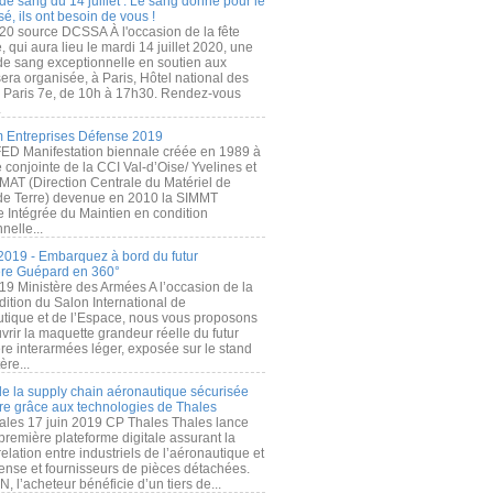
de sang du 14 juillet : Le sang donné pour le
é, ils ont besoin de vous !
20 source DCSSA À l'occasion de la fête
, qui aura lieu le mardi 14 juillet 2020, une
 de sang exceptionnelle en soutien aux
era organisée, à Paris, Hôtel national des
s Paris 7e, de 10h à 17h30. Rendez-vous
.
 Entreprises Défense 2019
FED Manifestation biennale créée en 1989 à
ive conjointe de la CCI Val-d’Oise/ Yvelines et
MAT (Direction Centrale du Matériel de
de Terre) devenue en 2010 la SIMMT
e Intégrée du Maintien en condition
nelle...
2019 - Embarquez à bord du futur
ère Guépard en 360°
19 Ministère des Armées A l’occasion de la
ition du Salon International de
utique et de l’Espace, nous vous proposons
rir la maquette grandeur réelle du futur
ère interarmées léger, exposée sur le stand
ère...
 de la supply chain aéronautique sécurisée
re grâce aux technologies de Thales
ales 17 juin 2019 CP Thales Thales lance
première plateforme digitale assurant la
elation entre industriels de l’aéronautique et
fense et fournisseurs de pièces détachées.
, l’acheteur bénéficie d’un tiers de...