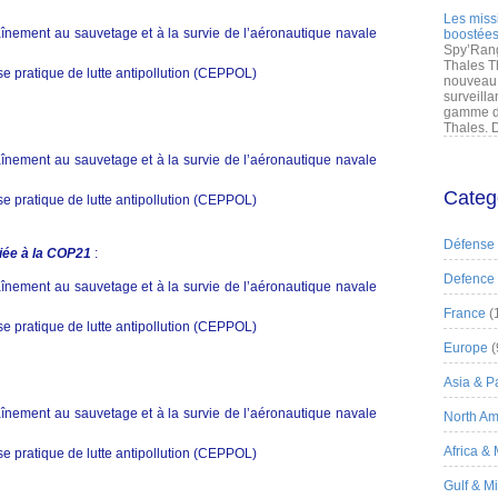
Les miss
înement au sauvetage et à la survie de l’aéronautique navale
boostées
Spy’Rang
Thales T
se pratique de lutte antipollution (CEPPOL)
nouveau 
surveilla
gamme de
Thales. D
înement au sauvetage et à la survie de l’aéronautique navale
Categ
se pratique de lutte antipollution (CEPPOL)
Défense
iée à la COP21
:
Defence
înement au sauvetage et à la survie de l’aéronautique navale
France
(
se pratique de lutte antipollution (CEPPOL)
Europe
(
Asia & Pa
înement au sauvetage et à la survie de l’aéronautique navale
North Am
Africa &
se pratique de lutte antipollution (CEPPOL)
Gulf & M