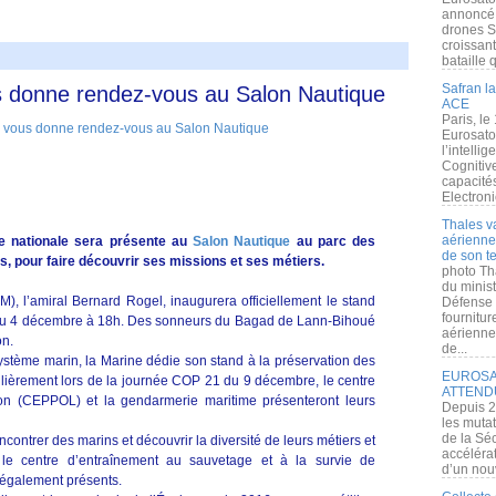
annoncé l
drones S
croissan
bataille q
Safran la
s donne rendez-vous au Salon Nautique
ACE
Paris, le
Eurosato
l’intelli
Cognitive
capacité
Electroni
Thales v
aérienne 
e nationale sera présente au
Salon Nautique
au parc des
de son te
es, pour faire découvrir ses missions et ses métiers.
photo Th
du minist
), l’amiral Bernard Rogel, inaugurera officiellement le stand
Défense 
fournitu
e du 4 décembre à 18h. Des sonneurs du Bagad de Lann-Bihoué
aérienne
on.
de...
système marin, la Marine dédie son stand à la préservation des
EUROSAT
ulièrement lors de la journée COP 21 du 9 décembre, le centre
ATTEND
ution (CEPPOL) et la gendarmerie maritime présenteront leurs
Depuis 2
les muta
de la Sé
ncontrer des marins et découvrir la diversité de leurs métiers et
accélérat
 le centre d’entraînement au sauvetage et à la survie de
d’un nouv
également présents.