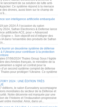
e lancement de sa solution de lutte anti-
kyjacker. Ce système répond à la menace
te des drones, aussi bien sur le champ de
u’à...
nce son intelligence artificielle embarquée
 19 juin 2024 À l’occasion du salon
ry 2024, Safran Electronics & Defense lance
gence artificielle ACE, pour « Advanced
 Engine ». Son objectif est d’intégrer des
s IA dans l’ensemble des produits de Safran
cs...
a fournir un deuxième système de défense
à l’Ukraine pour contribuer à la protection
rritoire
ales 07/06/2024 Thales Group Sous l’égide
ère des Armées français, le ministère de la
ukrainien a signé un contrat pour la
re d’un second système complet de défense
 Thales pour protéger l’Ukraine. Ce système
ORY 2024 : UNE ÉDITION TRÈS
UE
7 éditions, le salon Eurosatory accompagne
tions mondiales du secteur de la Défense et
curité. Notre décennie est marquée par une
ion de l’histoire et l’instauration progressive
el ordre mondial. Ainsi, dans un...