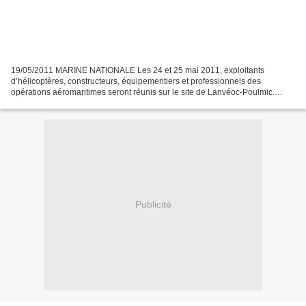
19/05/2011 MARINE NATIONALE Les 24 et 25 mai 2011, exploitants
d’hélicoptères, constructeurs, équipementiers et professionnels des
opérations aéromaritimes seront réunis sur le site de Lanvéoc-Poulmic.
Cette édition sera placée sous le signe de l’organisation...
Publicité