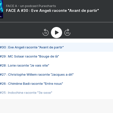
FACE A - un podcast Purecharts
FACE A #30 : Eve Angeli raconte "Avant de partir"
#30 : Eve Angeli raconte "Avant de partir"
#29 : MC Solaar raconte "Bouge de là"
28 : Lorie raconte "Je vais vite"
#27 : Christophe Willem raconte "Jacques a dit"
#26 : Chimène Badi raconte "Entre nous"
#25 : Indochine raconte "3e sexe"
#24 : Zaho raconte "C'est chelou"
#23 : Patrick Bruel raconte "Au café des délices"