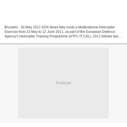
Brussels - 30 May 2011 EDA News Italy hosts a Multinational Helicopter
Exercise from 23 May to 12 June 2011, as part of the European Defence
Agency's Helicopter Training Programme (HTP). IT CALL 2011 follows two
past successful exercises: GAP 2009 and...
Publicité