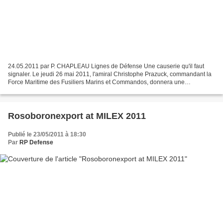
24.05.2011 par P. CHAPLEAU Lignes de Défense Une causerie qu'il faut
signaler. Le jeudi 26 mai 2011, l'amiral Christophe Prazuck, commandant la
Force Maritime des Fusiliers Marins et Commandos, donnera une
conférence sur le thème de la piraterie en océan...
Rosoboronexport at MILEX 2011
Publié le 23/05/2011 à 18:30
Par
RP Defense