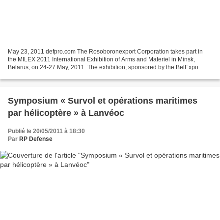
May 23, 2011 defpro.com The Rosoboronexport Corporation takes part in
the MILEX 2011 International Exhibition of Arms and Materiel in Minsk,
Belarus, on 24-27 May, 2011. The exhibition, sponsored by the BelExpo
National Exhibition Centre of the Belarusian...
Symposium « Survol et opérations maritimes
par hélicoptère » à Lanvéoc
Publié le 20/05/2011 à 18:30
Par
RP Defense