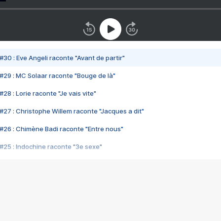
#30 : Eve Angeli raconte "Avant de partir"
#29 : MC Solaar raconte "Bouge de là"
28 : Lorie raconte "Je vais vite"
#27 : Christophe Willem raconte "Jacques a dit"
#26 : Chimène Badi raconte "Entre nous"
#25 : Indochine raconte "3e sexe"
#24 : Zaho raconte "C'est chelou"
#23 : Patrick Bruel raconte "Au café des délices"
#22 : Kyo raconte "Le chemin"
#21 : Nolwenn Leroy raconte "Cassé"