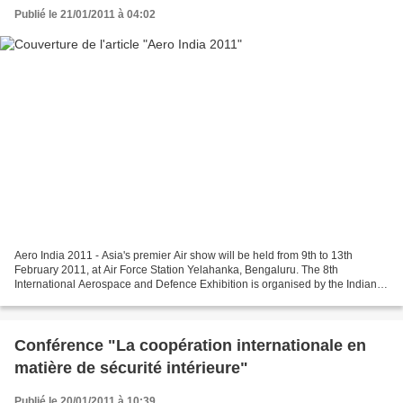
Publié le 21/01/2011 à 04:02
Aero India 2011 - Asia's premier Air show will be held from 9th to 13th
February 2011, at Air Force Station Yelahanka, Bengaluru. The 8th
International Aerospace and Defence Exhibition is organised by the Indian
Ministry of Defence in association with...
Conférence "La coopération internationale en
matière de sécurité intérieure"
Publié le 20/01/2011 à 10:39