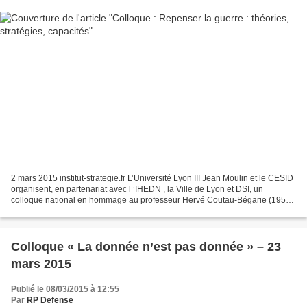
2 mars 2015 institut-strategie.fr L’Université Lyon III Jean Moulin et le CESID
organisent, en partenariat avec l ’IHEDN , la Ville de Lyon et DSI, un
colloque national en hommage au professeur Hervé Coutau-Bégarie (1956-
2012), en quatre table rondes...
Colloque « La donnée n’est pas donnée » – 23
mars 2015
Publié le 08/03/2015 à 12:55
Par
RP Defense