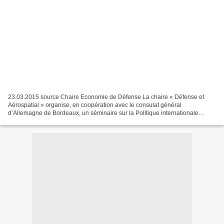
23.03.2015 source Chaire Economie de Défense La chaire « Défense et
Aérospatial » organise, en coopération avec le consulat général
d’Allemagne de Bordeaux, un séminaire sur la Politique internationale
allemande le 30 mars à partir de 14h30 à Sciences...