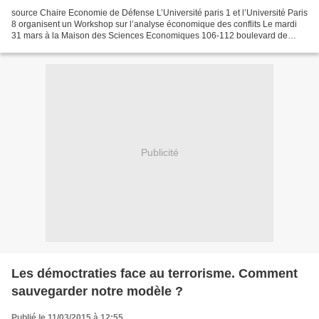
source Chaire Economie de Défense L’Université paris 1 et l’Université Paris
8 organisent un Workshop sur l’analyse économique des conflits Le mardi
31 mars à la Maison des Sciences Economiques 106-112 boulevard de
l’Hôpital 75013 Paris Le Workshop aura...
Publicité
Les démoctraties face au terrorisme. Comment
sauvegarder notre modèle ?
Publié le 11/03/2015 à 12:55