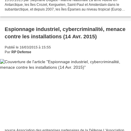
13.03.2015 par Stéphane Dugast - Marine Nationale La terre Adélie en
Antarctique, les îles Crozet, Kerguelen, Saint-Paul et Amsterdam dans le
subantarctique, et depuis 2007, les îles Éparses au niveau tropical (Europa,
Bassas da India, Juan de Nova, Glorieuses...
Espionnage industriel, cybercriminalité, menace
contre les installations (14 Avr. 2015)
Publié le 16/03/2015 à 15:55
Par
RP Defense
source Association des entreprises partenaires de la Défense L'Association