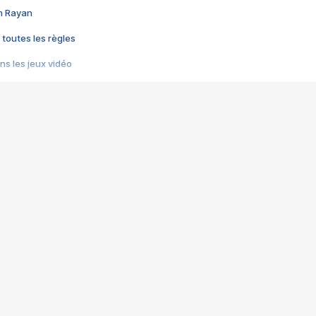
im Rayan
 toutes les règles
s les jeux vidéo
us choquant de Rockstar ? - Le scandale BULLY
e plus moche de Steam
du RÊVE tourne au CAUCHEMAR
pendant 8 heures
it… à tort
umiliés par un jeu vidéo
ire - Final Fantasy 8
ti un empire - Age of Empires
story DOFUS