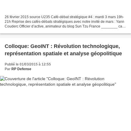
26 février 2015 source U235 Café-débat stratégique #4 : mardi 3 mars 19h-
21h Reprise des cafés-débats stratégiques avec notre invité de mars : Yann
Couderc Officier d’active, animateur du blog Sun Tzu France ________ café
le Concorde ________ 239, bd...
Colloque: GeoINT : Révolution technologique,
représentation spatiale et analyse géopolitique
Publié le 01/03/2015 à 12:55
Par
RP Defense