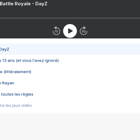
 Battle Royale - DayZ
 DayZ
 a 13 ans (et vous l'avez ignoré)
e (littéralement)
im Rayan
 toutes les règles
s les jeux vidéo
us choquant de Rockstar ? - Le scandale BULLY
e plus moche de Steam
du RÊVE tourne au CAUCHEMAR