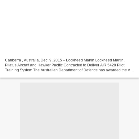
Canberra , Australia, Dec. 9, 2015 – Lockheed Martin Lockheed Martin,
Pilatus Aircraft and Hawker Pacific Contracted to Deliver AIR 5428 Pilot
Training System The Australian Department of Defence has awarded the AIR
5428 Pilot Training System contract...