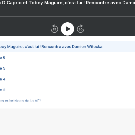
 DiCaprio et Tobey Maguire, c'est lui ! Rencontre avec Dam
bey Maguire, c'est lui ! Rencontre avec Damien Witecka
e 6
e 5
e 4
e 3
s créatrices de la VF !
e 2
e 1
e Mektoub My Love arrive enfin ! Rencontre avec Shaïn Boumedine et Sal