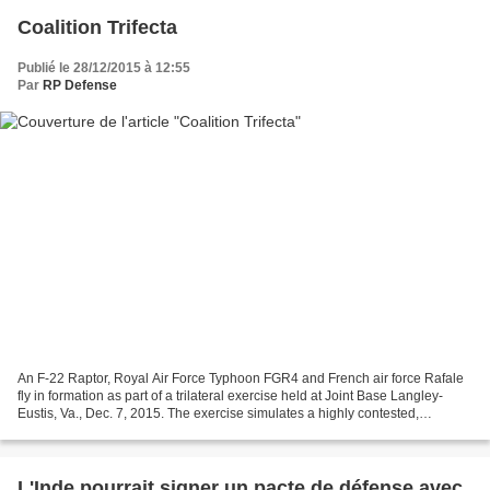
Coalition Trifecta
Publié le 28/12/2015 à 12:55
Par
RP Defense
An F-22 Raptor, Royal Air Force Typhoon FGR4 and French air force Rafale
fly in formation as part of a trilateral exercise held at Joint Base Langley-
Eustis, Va., Dec. 7, 2015. The exercise simulates a highly contested,
degraded and operationally limited...
L'Inde pourrait signer un pacte de défense avec