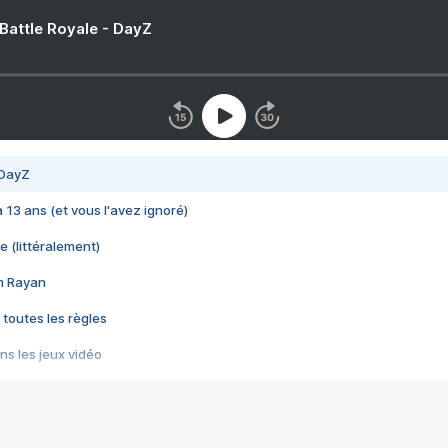
 Battle Royale - DayZ
 DayZ
 a 13 ans (et vous l'avez ignoré)
e (littéralement)
im Rayan
 toutes les règles
s les jeux vidéo
us choquant de Rockstar ? - Le scandale BULLY
e plus moche de Steam