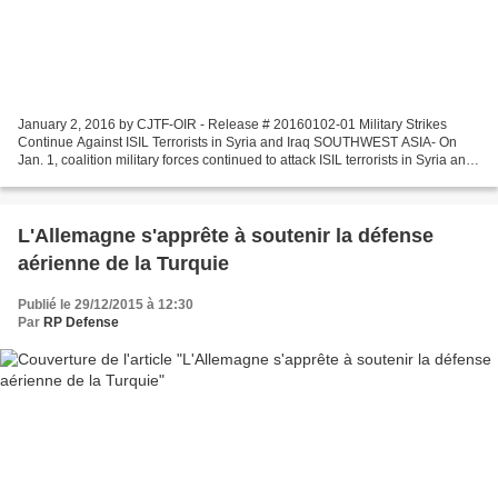
January 2, 2016 by CJTF-OIR - Release # 20160102-01 Military Strikes
Continue Against ISIL Terrorists in Syria and Iraq SOUTHWEST ASIA- On
Jan. 1, coalition military forces continued to attack ISIL terrorists in Syria and
Iraq. In Syria, coalition military...
L'Allemagne s'apprête à soutenir la défense
aérienne de la Turquie
Publié le 29/12/2015 à 12:30
Par
RP Defense