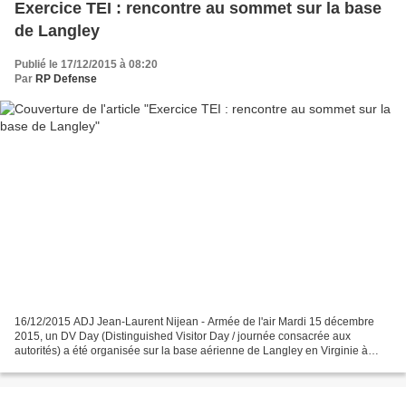
Exercice TEI : rencontre au sommet sur la base
de Langley
Publié le 17/12/2015 à 08:20
Par
RP Defense
16/12/2015 ADJ Jean-Laurent Nijean - Armée de l'air Mardi 15 décembre
2015, un DV Day (Distinguished Visitor Day / journée consacrée aux
autorités) a été organisée sur la base aérienne de Langley en Virginie à
l’occasion du Trilateral Exercise Initiative...