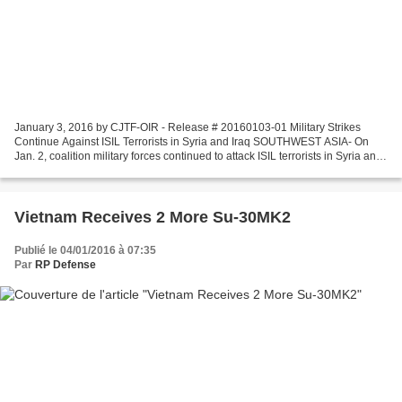
January 3, 2016 by CJTF-OIR - Release # 20160103-01 Military Strikes
Continue Against ISIL Terrorists in Syria and Iraq SOUTHWEST ASIA- On
Jan. 2, coalition military forces continued to attack ISIL terrorists in Syria and
Iraq. In Syria, coalition military...
Vietnam Receives 2 More Su-30MK2
Publié le 04/01/2016 à 07:35
Par
RP Defense