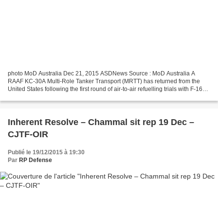
photo MoD Australia Dec 21, 2015 ASDNews Source : MoD Australia A
RAAF KC-30A Multi-Role Tanker Transport (MRTT) has returned from the
United States following the first round of air-to-air refuelling trials with F-16
multi-role fighters. From December...
Inherent Resolve – Chammal sit rep 19 Dec –
CJTF-OIR
Publié le 19/12/2015 à 19:30
Par
RP Defense