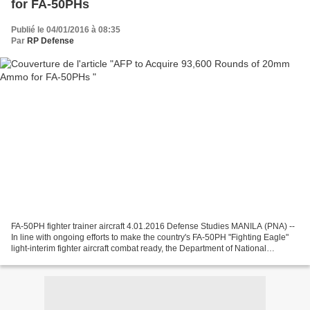
for FA-50PHs
Publié le 04/01/2016 à 08:35
Par
RP Defense
FA-50PH fighter trainer aircraft 4.01.2016 Defense Studies MANILA (PNA) --
In line with ongoing efforts to make the country's FA-50PH "Fighting Eagle"
light-interim fighter aircraft combat ready, the Department of National
Defense (DND) is allocating...