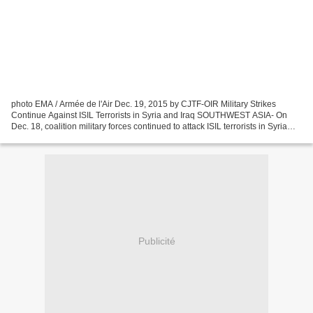
photo EMA / Armée de l'Air Dec. 19, 2015 by CJTF-OIR Military Strikes
Continue Against ISIL Terrorists in Syria and Iraq SOUTHWEST ASIA- On
Dec. 18, coalition military forces continued to attack ISIL terrorists in Syria
and Iraq. In Syria, coalition military...
Publicité