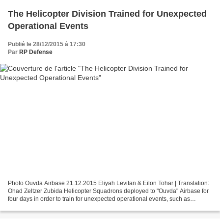
The Helicopter Division Trained for Unexpected
Operational Events
Publié le 28/12/2015 à 17:30
Par
RP Defense
Photo Ouvda Airbase 21.12.2015 Eliyah Levitan & Eilon Tohar | Translation:
Ohad Zeltzer Zubida Helicopter Squadrons deployed to "Ouvda" Airbase for
four days in order to train for unexpected operational events, such as
terrorists or enemy aircraft penetration...