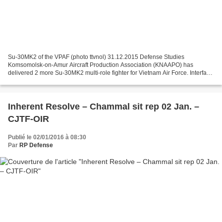
Su-30MK2 of the VPAF (photo ttvnol) 31.12.2015 Defense Studies
Komsomolsk-on-Amur Aircraft Production Association (KNAAPO) has
delivered 2 more Su-30MK2 multi-role fighter for Vietnam Air Force. Interfax-
AVN said on 30.12.2015. A super-heavy transport...
Inherent Resolve – Chammal sit rep 02 Jan. –
CJTF-OIR
Publié le 02/01/2016 à 08:30
Par
RP Defense