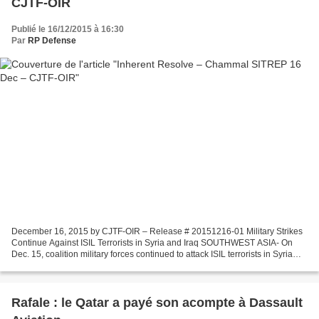
CJTF-OIR
Publié le 16/12/2015 à 16:30
Par
RP Defense
December 16, 2015 by CJTF-OIR – Release # 20151216-01 Military Strikes
Continue Against ISIL Terrorists in Syria and Iraq SOUTHWEST ASIA- On
Dec. 15, coalition military forces continued to attack ISIL terrorists in Syria
and Iraq. In Syria, coalition...
Rafale : le Qatar a payé son acompte à Dassault