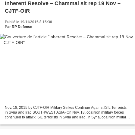
Inherent Resolve – Chammal sit rep 19 Nov –
CJTF-OIR
Publié le 19/11/2015 à 15:30
Par
RP Defense
Nov. 18, 2015 by CJTF-OIR Military Strikes Continue Against ISIL Terrorists
in Syria and Iraq SOUTHWEST ASIA- On Nov. 18, coalition military forces
continued to attack ISIL terrorists in Syria and Iraq. In Syria, coalition military
forces conducted eight...