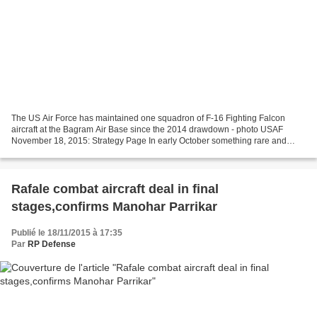
The US Air Force has maintained one squadron of F-16 Fighting Falcon
aircraft at the Bagram Air Base since the 2014 drawdown - photo USAF
November 18, 2015: Strategy Page In early October something rare and
strange happened in eastern Afghanistan; an...
Rafale combat aircraft deal in final
stages,confirms Manohar Parrikar
Publié le 18/11/2015 à 17:35
Par
RP Defense