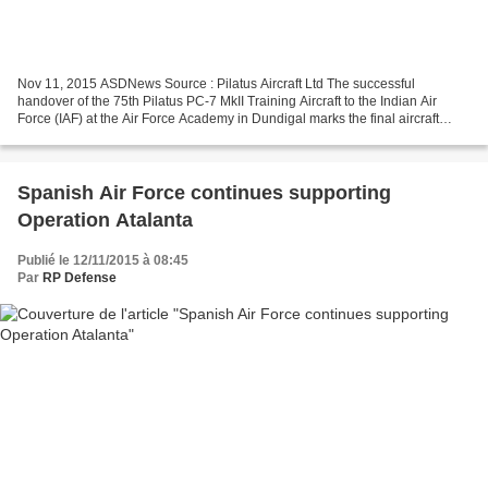
Nov 11, 2015 ASDNews Source : Pilatus Aircraft Ltd The successful
handover of the 75th Pilatus PC-7 MkII Training Aircraft to the Indian Air
Force (IAF) at the Air Force Academy in Dundigal marks the final aircraft
delivery milestone under the contract...
Spanish Air Force continues supporting
Operation Atalanta
Publié le 12/11/2015 à 08:45
Par
RP Defense