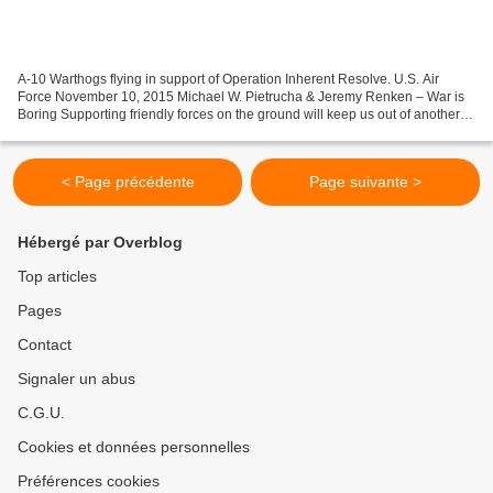
A-10 Warthogs flying in support of Operation Inherent Resolve. U.S. Air
Force November 10, 2015 Michael W. Pietrucha & Jeremy Renken – War is
Boring Supporting friendly forces on the ground will keep us out of another
quagmire A year into the coalition...
< Page précédente
Page suivante >
Hébergé par Overblog
Top articles
Pages
Contact
Signaler un abus
C.G.U.
Cookies et données personnelles
Préférences cookies