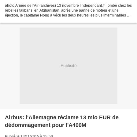
photo Armée de l'Air (archives) 13 novembre lindependant.fr Tombé chez les
rebelles talibans, en Afghanistan, après une panne de moteur et une
éjection, le capitaine Noug a vécu les deux heures les plus interminables de
sa vie avant d'être récupéré par...
Publicité
Airbus: l'Allemagne réclame 13 mio EUR de
dédommagement pour l'A400M
Publié le 13/11/2015 à 15:50