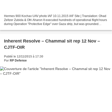
Hermes 900 Kochav UAV photo IAF 10.11.2015 IAF Site | Translation: Ohad
Zeltzer Zubida & Ofri Aharon It executed hundreds of operational flight hours
during Operation "Protective Edge" over Gaza strip, but was grounded
immediately upon completion of...
Inherent Resolve – Chammal sit rep 12 Nov –
CJTF-OIR
Publié le 12/11/2015 à 17:30
Par
RP Defense