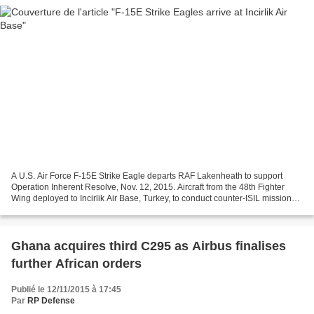
A U.S. Air Force F-15E Strike Eagle departs RAF Lakenheath to support
Operation Inherent Resolve, Nov. 12, 2015. Aircraft from the 48th Fighter
Wing deployed to Incirlik Air Base, Turkey, to conduct counter-ISIL missions
in Iraq and Syria. This dual-role...
Ghana acquires third C295 as Airbus finalises
further African orders
Publié le 12/11/2015 à 17:45
Par
RP Defense