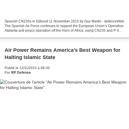
Spanish CN235s in Djibouti 11 November 2015 by Guy Martin - defenceWeb
The Spanish Air Force continues to support the European Union’s Operation
Atalanta anti-piracy operation off the Horn of Africa, using CN235 and P-3
aircraft, with the CN235s accumulating...
Air Power Remains America’s Best Weapon for
Halting Islamic State
Publié le 12/11/2015 à 08:30
Par
RP Defense