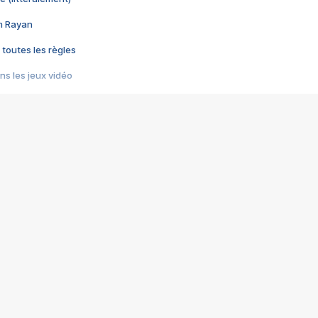
im Rayan
 toutes les règles
s les jeux vidéo
us choquant de Rockstar ? - Le scandale BULLY
e plus moche de Steam
du RÊVE tourne au CAUCHEMAR
pendant 8 heures
it… à tort
umiliés par un jeu vidéo
ire - Final Fantasy 8
ti un empire - Age of Empires
story DOFUS