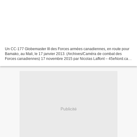
Un CC-177 Globemaster III des Forces armées canadiennes, en route pour
Bamako, au Mali, le 17 janvier 2013. (Archives/Caméra de combat des
Forces canadiennes) 17 novembre 2015 par Nicolas Laffont – 45eNord.ca
Les Forces armées canadiennes ont déployé...
Publicité