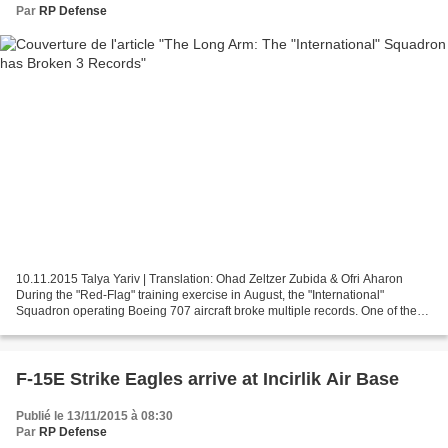
Par
RP Defense
10.11.2015 Talya Yariv | Translation: Ohad Zeltzer Zubida & Ofri Aharon
During the "Red-Flag" training exercise in August, the "International"
Squadron operating Boeing 707 aircraft broke multiple records. One of them
is the farthest direct flight in...
F-15E Strike Eagles arrive at Incirlik Air Base
Publié le 13/11/2015 à 08:30
Par
RP Defense