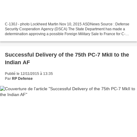
C-130J - photo Lockheed Martin Nov 10, 2015 ASDNews Source : Defense
Security Cooperation Agency (DSCA) The State Department has made a
determination approving a possible Foreign Military Sale to France for C-
130J aircraft and associated equipment, parts...
Successful Delivery of the 75th PC-7 MkII to the
Indian AF
Publié le 12/11/2015 à 13:35
Par
RP Defense