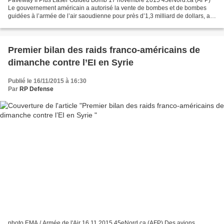
Paveway II Plus Laser Guided Bomb 17 novembre 2015 45eNord.ca (AFP)
Le gouvernement américain a autorisé la vente de bombes et de bombes
guidées à l’armée de l’air saoudienne pour près d’1,3 milliard de dollars, a
annoncé le département d’État lundi....
Premier bilan des raids franco-américains de
dimanche contre l’EI en Syrie
Publié le 16/11/2015 à 16:30
Par
RP Defense
photo EMA / Armée de l'Air 16.11.2015 45eNord.ca (AFP) Des avions