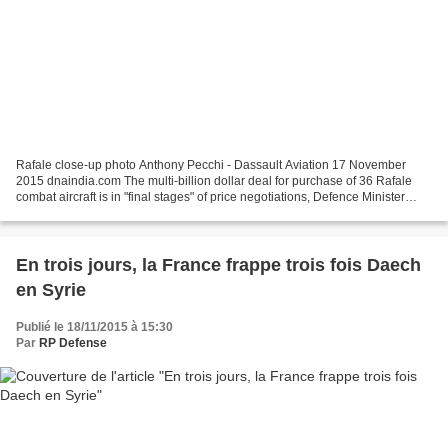
Rafale close-up photo Anthony Pecchi - Dassault Aviation 17 November
2015 dnaindia.com The multi-billion dollar deal for purchase of 36 Rafale
combat aircraft is in "final stages" of price negotiations, Defence Minister
Manohar Parrikar has said. A new...
En trois jours, la France frappe trois fois Daech
en Syrie
Publié le 18/11/2015 à 15:30
Par
RP Defense