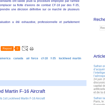
pendants ont validé jeudi la procédure employée par l'armée
emplacer sa flotte d'avions de combat CF-18 par des F-35,
rendre une décision définitive sur ce marché de plusieurs
Reche
luation a été exhaustive, professionnelle et parfaitement
Repost
0
Articl
 america
canada
air force
cf-18
f-35
lockheed martin
Safran e
d’acquéri
l’intelli
l’aérospa
24 juin 
discussi
capital d
artificie
d Martin F-16 Aircraft
et de la 
Safran l
Paris, le
Eurosato