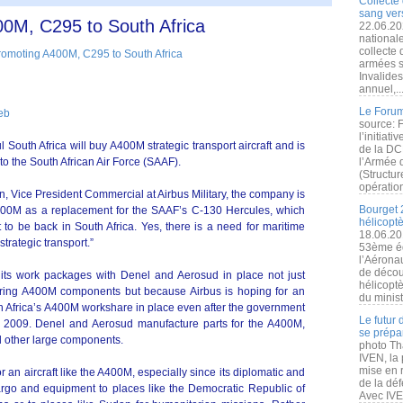
Collecte 
sang vers
400M, C295 to South Africa
22.06.20
nationale
collecte
armées s
Invalide
annuel,..
Le Forum
eb
source: 
l’initiat
 South Africa will buy A400M strategic transport aircraft and is
de la DC
 to the South African Air Force (SAAF).
l’Armée 
(Structur
opération
, Vice President Commercial at Airbus Military, the company is
Bourget 
 A400M as a replacement for the SAAF’s C-130 Hercules, which
hélicopt
 to be back in South Africa. Yes, there is a need for maritime
18.06.20
strategic transport.”
53ème éd
l’Aérona
de découv
its work packages with Denel and Aerosud in place not just
hélicopt
ring A400M components but because Airbus is hoping for an
du minist
th Africa’s A400M workshare in place even after the government
Le futur
n 2009. Denel and Aerosud manufacture parts for the A400M,
se prépa
nd other large components.
photo Th
IVEN, la 
mise en r
 an aircraft like the A400M, especially since its diplomatic and
de la dé
argo and equipment to places like the Democratic Republic of
Avec IVEN