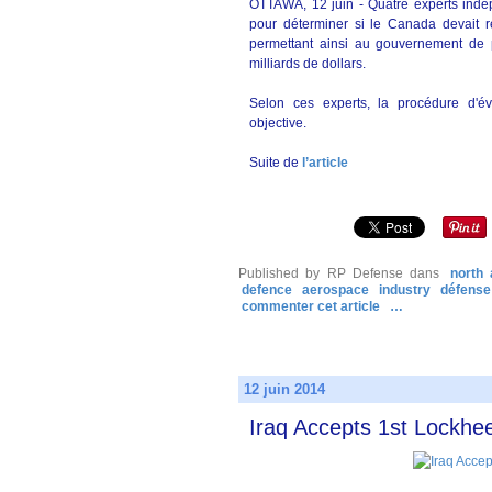
OTTAWA, 12 juin - Quatre experts indé
pour déterminer si le Canada devait r
permettant ainsi au gouvernement de p
milliards de dollars.
Selon ces experts, la procédure d'éva
objective.
Suite de
l’article
Published by RP Defense
dans
north
defence
aerospace
industry
défense
commenter cet article
…
12 juin 2014
Iraq Accepts 1st Lockhee