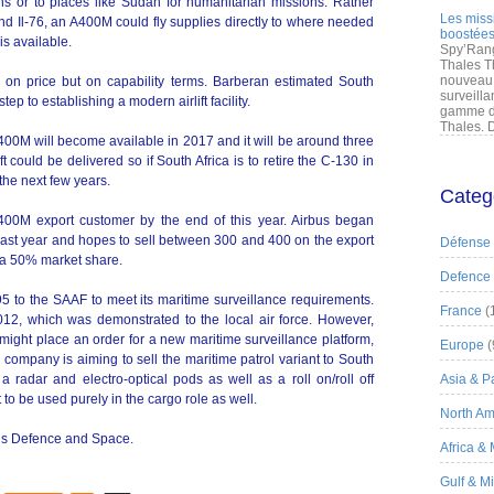
 or to places like Sudan for humanitarian missions. Rather
Les miss
and Il-76, an A400M could fly supplies directly to where needed
boostées
is available.
Spy’Rang
Thales T
nouveau 
n price but on capability terms. Barberan estimated South
surveilla
ep to establishing a modern airlift facility.
gamme de
Thales. D
 A400M will become available in 2017 and it will be around three
ft could be delivered so if South Africa is to retire the C-130 in
the next few years.
Categ
00M export customer by the end of this year. Airbus began
t last year and hopes to sell between 300 and 400 on the export
Défense
g a 50% market share.
Defence
 to the SAAF to meet its maritime surveillance requirements.
France
(
2, which was demonstrated to the local air force. However,
ght place an order for a new maritime surveillance platform,
Europe
(
 company is aiming to sell the maritime patrol variant to South
a radar and electro-optical pods as well as a roll on/roll off
Asia & Pa
t to be used purely in the cargo role as well.
North Am
bus Defence and Space.
Africa &
Gulf & M