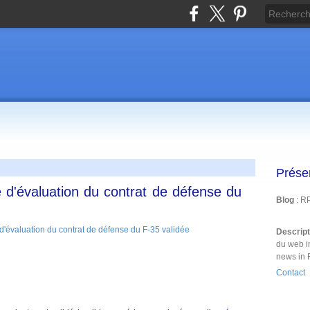
Prése
d'évaluation du contrat de défense du
Blog
: R
Descrip
du web i
news in 
Contact