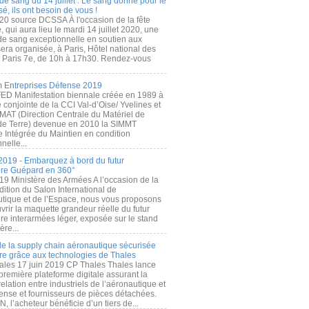
de sang du 14 juillet : Le sang donné pour le
é, ils ont besoin de vous !
20 source DCSSA À l'occasion de la fête
, qui aura lieu le mardi 14 juillet 2020, une
 de sang exceptionnelle en soutien aux
era organisée, à Paris, Hôtel national des
s Paris 7e, de 10h à 17h30. Rendez-vous
.
 Entreprises Défense 2019
FED Manifestation biennale créée en 1989 à
ive conjointe de la CCI Val-d’Oise/ Yvelines et
MAT (Direction Centrale du Matériel de
de Terre) devenue en 2010 la SIMMT
e Intégrée du Maintien en condition
nelle...
2019 - Embarquez à bord du futur
ère Guépard en 360°
19 Ministère des Armées A l’occasion de la
ition du Salon International de
utique et de l’Espace, nous vous proposons
rir la maquette grandeur réelle du futur
ère interarmées léger, exposée sur le stand
ère...
 de la supply chain aéronautique sécurisée
re grâce aux technologies de Thales
ales 17 juin 2019 CP Thales Thales lance
première plateforme digitale assurant la
elation entre industriels de l’aéronautique et
fense et fournisseurs de pièces détachées.
, l’acheteur bénéficie d’un tiers de...