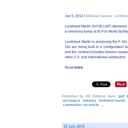
Jun 5, 2014
ASDNews Source : Lockheed
Lockheed Martin (NYSE:LMT) delivered the 
a ceremony today at its Fort Worth facility
Lockheed Martin is producing the F-16s 
16s are being built in a configuration ta
and the contract includes mission equi
other U.S. and international contractors.
Read
more
Published by RP Defense
dans
gulf 
aerospace
industry
lockheed martin
commenter cet article
…
12 juin 2014