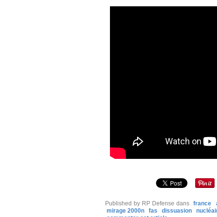
Published by RP Defense
dans
france
mirage 2000n
fas
dissuasion
nucléai