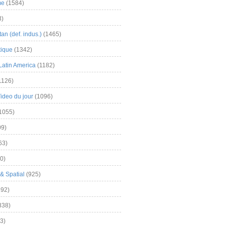
me
(1584)
3)
an (def. indus.)
(1465)
tique
(1342)
Latin America
(1182)
1126)
Video du jour
(1096)
1055)
9)
63)
0)
& Spatial
(925)
92)
838)
3)