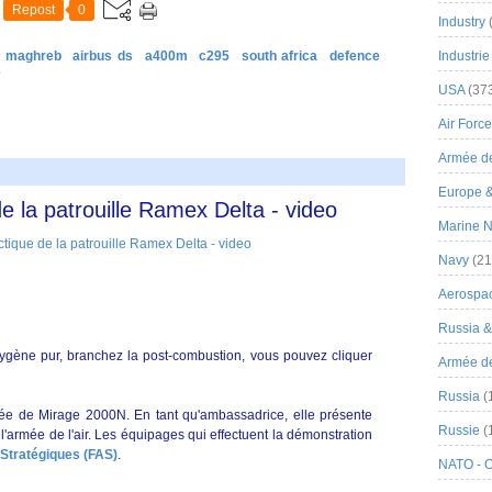
Repost
0
Industry
& maghreb
airbus ds
a400m
c295
south africa
defence
Industrie
e
USA
(37
Air Force
Armée de
Europe 
e la patrouille Ramex Delta - video
Marine N
Navy
(21
Aerospa
Russia 
xygène pur, branchez la post-combustion, vous pouvez cliquer
Armée de 
Russia
(
e de Mirage 2000N. En tant qu'ambassadrice, elle présente
Russie
(
e l'armée de l'air. Les équipages qui effectuent la démonstration
Stratégiques (FAS)
.
NATO - 