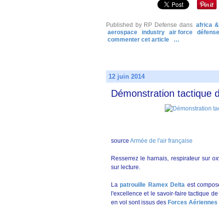
Published by RP Defense
dans
africa 
aerospace
industry
air force
défens
commenter cet article
…
12 juin 2014
Démonstration tactique d
source
Armée de l'air française
Resserrez le harnais, respirateur sur o
sur lecture.
La
patrouille Ramex Delta
est composé
l'excellence et le savoir-faire tactique d
en vol sont issus des
Forces Aériennes 