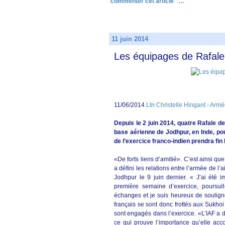
commenter cet article
…
11 juin 2014
Les équipages de Rafale 
11/06/2014
Ltn Christelle Hingant - Armée
Depuis le 2 juin 2014, quatre Rafale d
base aérienne de Jodhpur, en Inde, pou
de l’exercice franco-indien prendra fin l
«De forts liens d’amitié». C’est ainsi que
a défini les relations entre l’armée de l’a
Jodhpur le 9 juin dernier. « J’ai été i
première semaine d’exercice, poursuit-
échanges et je suis heureux de souligne
français se sont donc frottés aux Sukho
sont engagés dans l’exercice. «L’IAF a 
ce qui prouve l’importance qu’elle acco