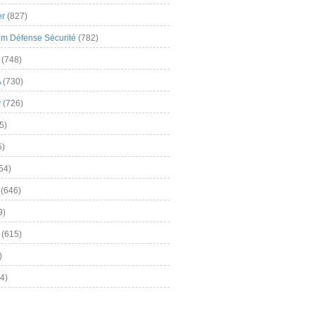
er
(827)
m Défense Sécurité
(782)
(748)
A
(730)
y
(726)
5)
5)
54)
(646)
9)
(615)
)
4)