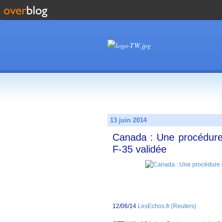
13 juin 2014
Canada : Une procédure 
F-35 validée
12/06/14
LesEchos.fr (Reuters)