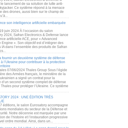
e lancement de sa solution de lutte anti-
kyjacker. Ce système répond à la menace
te des drones, aussi bien sur le champ de
u’à...
nce son intelligence artificielle embarquée
 19 juin 2024 À l’occasion du salon
ry 2024, Safran Electronics & Defense lance
gence artificielle ACE, pour « Advanced
 Engine ». Son objectif est d’intégrer des
s IA dans l’ensemble des produits de Safran
cs...
a fournir un deuxième système de défense
à l’Ukraine pour contribuer à la protection
rritoire
ales 07/06/2024 Thales Group Sous l’égide
ère des Armées français, le ministère de la
ukrainien a signé un contrat pour la
re d’un second système complet de défense
 Thales pour protéger l’Ukraine. Ce système
ORY 2024 : UNE ÉDITION TRÈS
UE
7 éditions, le salon Eurosatory accompagne
tions mondiales du secteur de la Défense et
curité. Notre décennie est marquée par une
ion de l’histoire et l’instauration progressive
el ordre mondial. Ainsi, dans un...