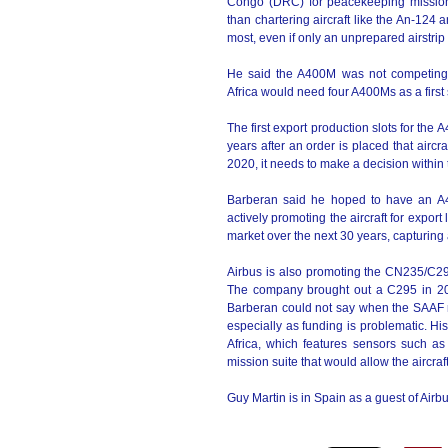
Congo (DRC) for peacekeeping missions
than chartering aircraft like the An-124 
most, even if only an unprepared airstrip 
He said the A400M was not competing o
Africa would need four A400Ms as a first st
The first export production slots for the
years after an order is placed that aircra
2020, it needs to make a decision within 
Barberan said he hoped to have an A4
actively promoting the aircraft for expor
market over the next 30 years, capturin
Airbus is also promoting the CN235/C295
The company brought out a C295 in 201
Barberan could not say when the SAAF mi
especially as funding is problematic. His
Africa, which features sensors such as 
mission suite that would allow the aircraf
Guy Martin is in Spain as a guest of Air