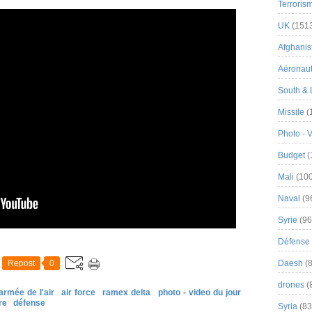
Terroris
UK
(151
Afghanist
Aéronau
South & 
Missile
(
Photo - 
Budget
(
Mali
(100
Naval
(9
Syrie
(96
Défense 
Repost
0
Daesh
(8
drones
(
armée de l'air
air force
ramex delta
photo - video du jour
re
défense
Syria
(83