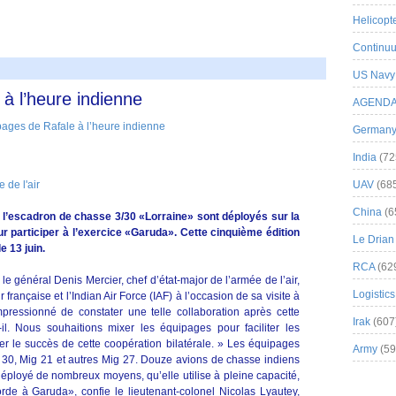
Helicopt
Continuu
US Navy
à l’heure indienne
AGEND
German
India
(72
 de l'air
UAV
(68
China
(6
e l’escadron de chasse 3/30 «Lorraine» sont déployés sur la
r participer à l’exercice «Garuda». Cette cinquième édition
Le Drian
e 13 juin.
RCA
(62
 le général Denis Mercier, chef d’état-major de l’armée de l’air,
Logistics
ir française et l’Indian Air Force (IAF) à l’occasion de sa visite à
mpressionné de constater une telle collaboration après cette
Irak
(607
il. Nous souhaitions mixer les équipages pour faciliter les
r le succès de cette coopération bilatérale. » Les équipages
Army
(59
i 30, Mig 21 et autres Mig 27. Douze avions de chasse indiens
déployé de nombreux moyens, qu’elle utilise à pleine capacité,
rde à Garuda», confie le lieutenant-colonel Nicolas Lyautey,