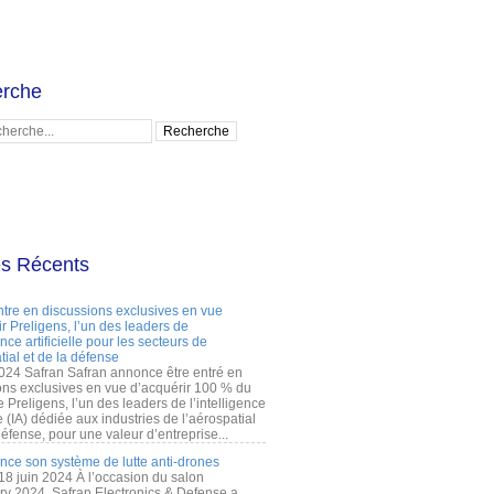
rche
es Récents
ntre en discussions exclusives en vue
r Preligens, l’un des leaders de
gence artificielle pour les secteurs de
tial et de la défense
2024 Safran Safran annonce être entré en
ons exclusives en vue d’acquérir 100 % du
e Preligens, l’un des leaders de l’intelligence
lle (IA) dédiée aux industries de l’aérospatial
défense, pour une valeur d’entreprise...
ance son système de lutte anti-drones
 18 juin 2024 À l’occasion du salon
ry 2024, Safran Electronics & Defense a