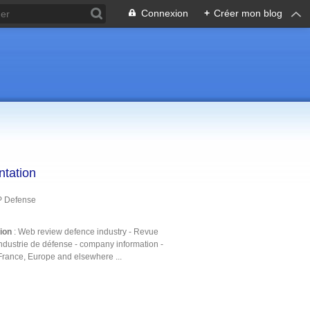
Connexion
+
Créer mon blog
ntation
P Defense
tion
: Web review defence industry - Revue
ndustrie de défense - company information -
France, Europe and elsewhere ...