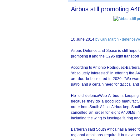
Airbus still promoting A
10 June 2014
by Guy Martin - defenceW
Airbus Defence and Space is still hopeful
promoting it and the C295 light transport
According to Antonio Rodriguez-Barberan
“absolutely interested” in offering the
are due to be retired in 2020. “We want
patrol and a certain need for tactical and 
He told defenceWeb Airbus is keeping 
because they do a good job manufactu
order from South Africa. Airbus kept Sou
cancelled an order for eight A400Ms i
including the wing to fuselage fairing a
Barberan said South Africa has a need for
regional ambitions require it to move c