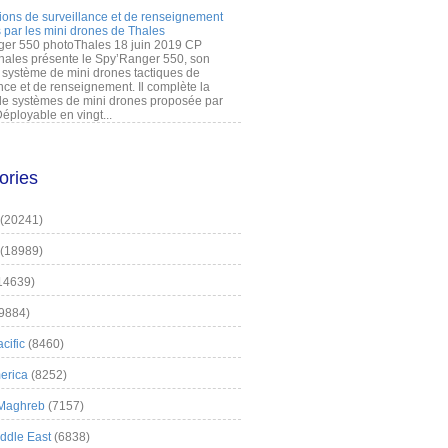
ions de surveillance et de renseignement
 par les mini drones de Thales
er 550 photoThales 18 juin 2019 CP
hales présente le Spy’Ranger 550, son
système de mini drones tactiques de
nce et de renseignement. Il complète la
 systèmes de mini drones proposée par
éployable en vingt...
ories
(20241)
(18989)
14639)
9884)
cific
(8460)
erica
(8252)
 Maghreb
(7157)
iddle East
(6838)