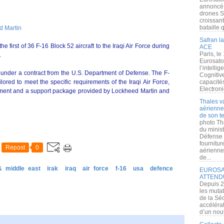
annoncé l
drones S
croissan
bataille q
 Martin
Safran la
first of 36 F-16 Block 52 aircraft to the Iraqi Air Force during
ACE
Paris, le
.
Eurosato
l’intelli
under a contract from the U.S. Department of Defense. The F-
Cognitive
ilored to meet the specific requirements of the Iraqi Air Force,
capacité
Electroni
pment and a support package provided by Lockheed Martin and
Thales v
aérienne 
de son te
photo Th
du minist
Défense 
fournitu
Repost
0
aérienne
de...
& middle east
irak
iraq
air force
f-16
usa
defence
EUROSAT
ATTEND
Depuis 2
les muta
de la Sé
accélérat
d’un nouv