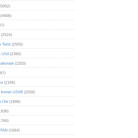
(5092)
(4408)
37)
(2524)
 Terre
(2505)
& USA
(2360)
ationale
(2203)
97)
ce
(2166)
& former USSR
(2036)
l'Air
(1899)
1838)
1760)
OTAN
(1584)