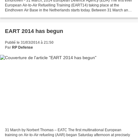
Eindhoven - 31 March, 2014 European Defence Agency (EDA) The first ever
European Air-to-Air Refuelling Training (EART14) taking place at the
Eindhoven Air Base in the Netherlands starts today. Between 31 March and
11 April aircraft and crews from Germany,...
EART 2014 has begun
Publié le 31/03/2014 à 21:50
Par
RP Defense
31 March by Norbert Thomas – EATC The first multinational European
training on Air-to-Air refueling (AAR) began Saturday afternoon at precisely