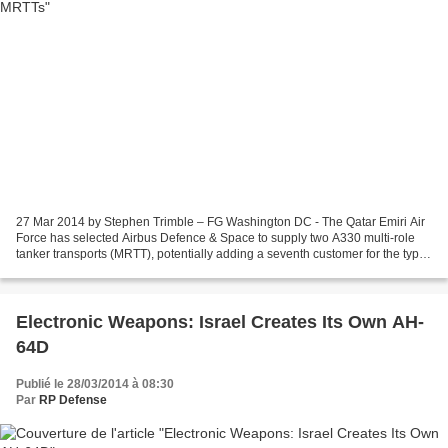
27 Mar 2014 by Stephen Trimble – FG Washington DC - The Qatar Emiri Air
Force has selected Airbus Defence & Space to supply two A330 multi-role
tanker transports (MRTT), potentially adding a seventh customer for the type.
Airbus announced the selection...
Electronic Weapons: Israel Creates Its Own AH-
64D
Publié le 28/03/2014 à 08:30
Par
RP Defense