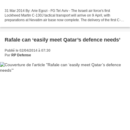
31 Mar 2014 By: Arie Egozi - FG Tel Aviv - The Israeli air force's first
Lockheed Martin C-130J tactical transport will arrive on 9 April, with
preparations at Nevatim air base now complete. The delivery of the first C-
130J "Samson" is a major milestone...
Rafale can ‘easily meet Qatar’s defence needs’
Publié le 02/04/2014 à 07:30
Par
RP Defense