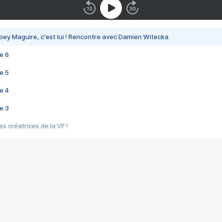
bey Maguire, c'est lui ! Rencontre avec Damien Witecka
e 6
e 5
e 4
e 3
s créatrices de la VF !
e 2
e 1
e Mektoub My Love arrive enfin ! Rencontre avec Shaïn Boumedine et Sal
i : après Toni en famille
elle réalise le bouleversant Dites lui que je l'aime