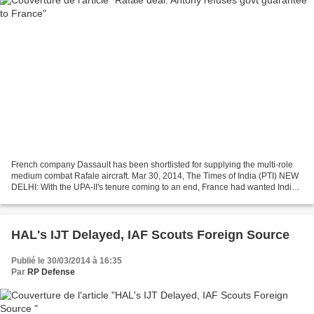
French company Dassault has been shortlisted for supplying the multi-role
medium combat Rafale aircraft. Mar 30, 2014, The Times of India (PTI) NEW
DELHI: With the UPA-II's tenure coming to an end, France had wanted India
to sign a pact to provide government...
HAL's IJT Delayed, IAF Scouts Foreign Source
Publié le 30/03/2014 à 16:35
Par
RP Defense