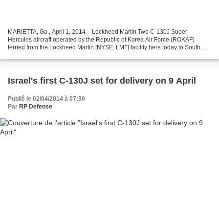
MARIETTA, Ga., April 1, 2014 – Lockheed Martin Two C-130J Super
Hercules aircraft operated by the Republic of Korea Air Force (ROKAF)
ferried from the Lockheed Martin [NYSE: LMT] facility here today to South
Korea. ROKAF accepted delivery of these two...
Israel's first C-130J set for delivery on 9 April
Publié le 02/04/2014 à 07:30
Par
RP Defense