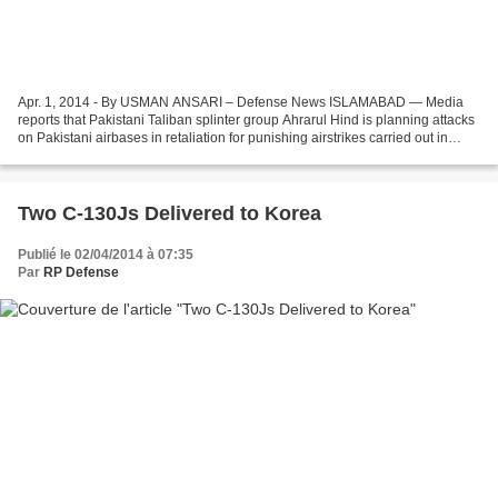
Apr. 1, 2014 - By USMAN ANSARI – Defense News ISLAMABAD — Media
reports that Pakistani Taliban splinter group Ahrarul Hind is planning attacks
on Pakistani airbases in retaliation for punishing airstrikes carried out in
February have raised questions...
Two C-130Js Delivered to Korea
Publié le 02/04/2014 à 07:35
Par
RP Defense