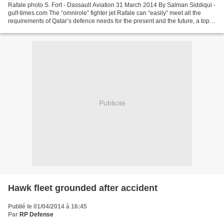
Rafale photo S. Fort - Dassault Aviation 31 March 2014 By Salman Siddiqui -
gulf-times.com The “omnirole” fighter jet Rafale can “easily” meet all the
requirements of Qatar’s defence needs for the present and the future, a top
Dassault Aviation (DA) official...
Publicité
Hawk fleet grounded after accident
Publié le 01/04/2014 à 16:45
Par
RP Defense