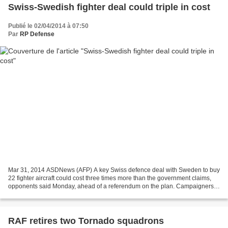
Swiss-Swedish fighter deal could triple in cost
Publié le 02/04/2014 à 07:50
Par
RP Defense
Mar 31, 2014 ASDNews (AFP) A key Swiss defence deal with Sweden to buy
22 fighter aircraft could cost three times more than the government claims,
opponents said Monday, ahead of a referendum on the plan. Campaigners
who are gearing up for the May 18...
RAF retires two Tornado squadrons