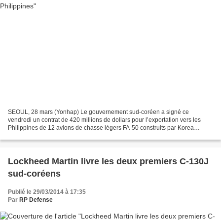
SEOUL, 28 mars (Yonhap) Le gouvernement sud-coréen a signé ce
vendredi un contrat de 420 millions de dollars pour l’exportation vers les
Philippines de 12 avions de chasse légers FA-50 construits par Korea
Aerospace Industries (KAI), a annoncé ce vendredi...
Lockheed Martin livre les deux premiers C-130J
sud-coréens
Publié le 29/03/2014 à 17:35
Par
RP Defense