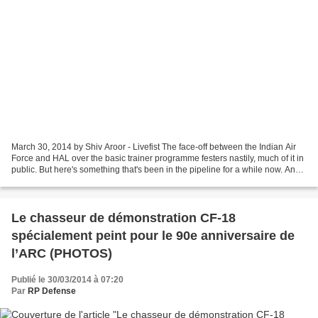
March 30, 2014 by Shiv Aroor - Livefist The face-off between the Indian Air
Force and HAL over the basic trainer programme festers nastily, much of it in
public. But here's something that's been in the pipeline for a while now. And it
gives me no pleasure...
Le chasseur de démonstration CF-18
spécialement peint pour le 90e anniversaire de
l’ARC (PHOTOS)
Publié le 30/03/2014 à 07:20
Par
RP Defense