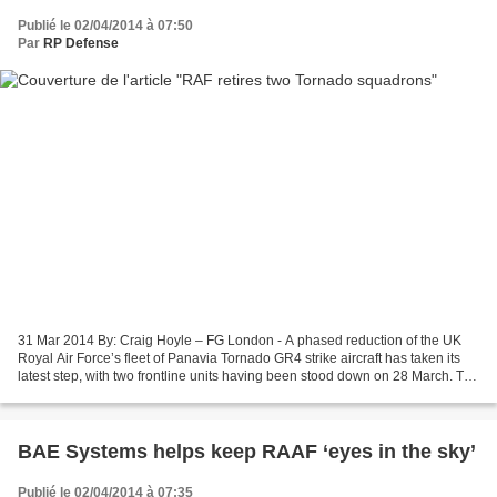
Publié le 02/04/2014 à 07:50
Par
RP Defense
31 Mar 2014 By: Craig Hoyle – FG London - A phased reduction of the UK
Royal Air Force’s fleet of Panavia Tornado GR4 strike aircraft has taken its
latest step, with two frontline units having been stood down on 28 March. The
service’s 12 and 617 squadrons...
BAE Systems helps keep RAAF ‘eyes in the sky’
Publié le 02/04/2014 à 07:35