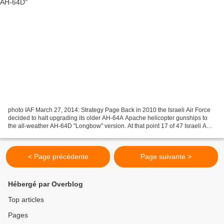
photo IAF March 27, 2014: Strategy Page Back in 2010 the Israeli Air Force
decided to halt upgrading its older AH-64A Apache helicopter gunships to
the all-weather AH-64D "Longbow" version. At that point 17 of 47 Israeli AH-
64s had been upgraded. The...
< Page précédente
Page suivante >
Hébergé par Overblog
Top articles
Pages