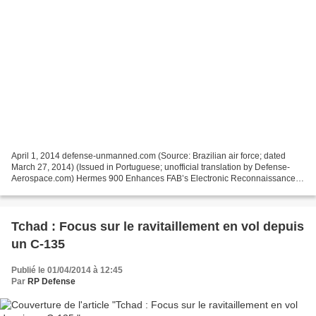
April 1, 2014 defense-unmanned.com (Source: Brazilian air force; dated
March 27, 2014) (Issued in Portuguese; unofficial translation by Defense-
Aerospace.com) Hermes 900 Enhances FAB’s Electronic Reconnaissance
Capability The rationale for buying a single...
Tchad : Focus sur le ravitaillement en vol depuis
un C-135
Publié le 01/04/2014 à 12:45
Par
RP Defense