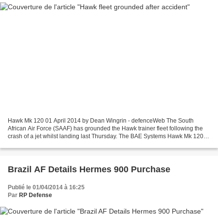
Hawk Mk 120 01 April 2014 by Dean Wingrin - defenceWeb The South
African Air Force (SAAF) has grounded the Hawk trainer fleet following the
crash of a jet whilst landing last Thursday. The BAE Systems Hawk Mk 120
jet trainer, operated by 85 Combat Flying...
Brazil AF Details Hermes 900 Purchase
Publié le 01/04/2014 à 16:25
Par
RP Defense