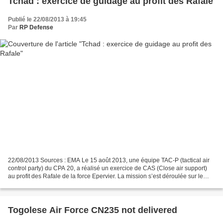
Tchad : exercice de guidage au profit des Rafale
Publié le 22/08/2013 à 19:45
Par
RP Defense
22/08/2013 Sources : EMA Le 15 août 2013, une équipe TAC-P (tactical air
control party) du CPA 20, a réalisé un exercice de CAS (Close air support)
au profit des Rafale de la force Epervier. La mission s’est déroulée sur le
champ de tir de Massaguet,...
Togolese Air Force CN235 not delivered