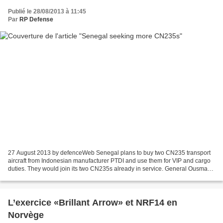
Publié le 28/08/2013 à 11:45
Par
RP Defense
27 August 2013 by defenceWeb Senegal plans to buy two CN235 transport
aircraft from Indonesian manufacturer PTDI and use them for VIP and cargo
duties. They would join its two CN235s already in service. General Ousmane
Kane, Senegal’s Air Force Chief...
L’exercice «Brillant Arrow» et NRF14 en
Norvège