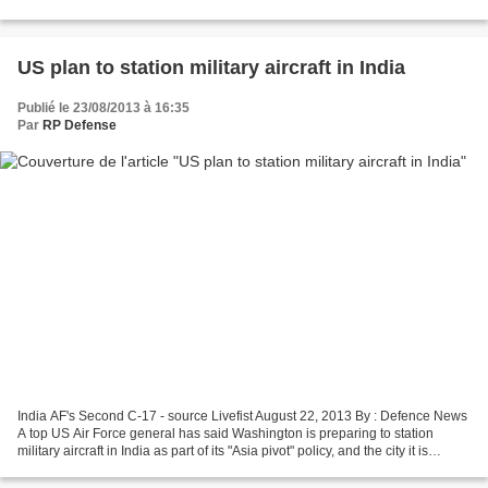
Russie mèneront leur troisième exercice coopératif de vol réel...
US plan to station military aircraft in India
Publié le 23/08/2013 à 16:35
Par
RP Defense
India AF's Second C-17 - source Livefist August 22, 2013 By : Defence News
A top US Air Force general has said Washington is preparing to station
military aircraft in India as part of its "Asia pivot" policy, and the city it is
looking at to base its...