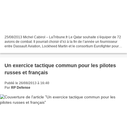
25/08/2013 Michel Cabirol – LaTribune.fr Le Qatar souhaite s’équiper de 72
avions de combat. Il pourrait choisir d’ici à la fin de l’année un fournisseur
entre Dassault Aviation, Lockheed Martin et le consortium Eurofighter pour
un premier lot de 36 appareils....
Un exercice tactique commun pour les pilotes
russes et français
Publié le 26/08/2013 à 16:40
Par
RP Defense