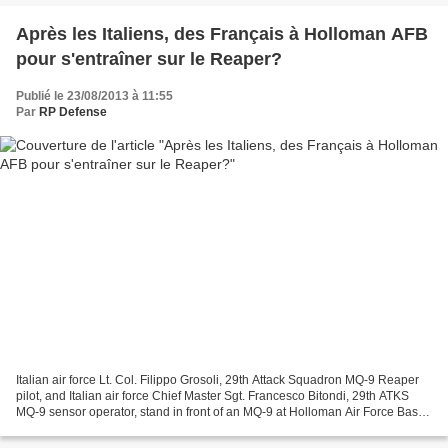
Après les Italiens, des Français à Holloman AFB
pour s'entraîner sur le Reaper?
Publié le 23/08/2013 à 11:55
Par
RP Defense
Italian air force Lt. Col. Filippo Grosoli, 29th Attack Squadron MQ-9 Reaper
pilot, and Italian air force Chief Master Sgt. Francesco Bitondi, 29th ATKS
MQ-9 sensor operator, stand in front of an MQ-9 at Holloman Air Force Base,
N.M., May 29. Grosoli...