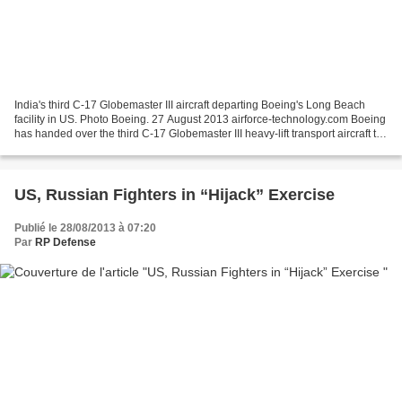
India's third C-17 Globemaster III aircraft departing Boeing's Long Beach
facility in US. Photo Boeing. 27 August 2013 airforce-technology.com Boeing
has handed over the third C-17 Globemaster III heavy-lift transport aircraft to
the Indian Air Force...
US, Russian Fighters in “Hijack” Exercise
Publié le 28/08/2013 à 07:20
Par
RP Defense