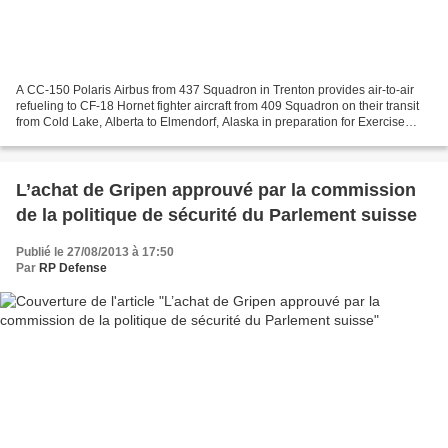
A CC-150 Polaris Airbus from 437 Squadron in Trenton provides air-to-air
refueling to CF-18 Hornet fighter aircraft from 409 Squadron on their transit
from Cold Lake, Alberta to Elmendorf, Alaska in preparation for Exercise
VIGILANT EAGLE 13 on August...
L’achat de Gripen approuvé par la commission
de la politique de sécurité du Parlement suisse
Publié le 27/08/2013 à 17:50
Par
RP Defense