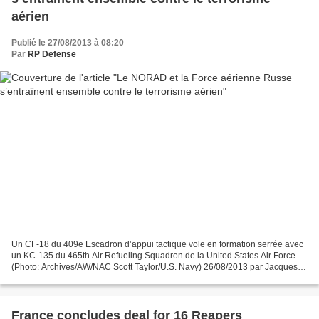
aérien
Publié le 27/08/2013 à 08:20
Par
RP Defense
Un CF-18 du 409e Escadron d’appui tactique vole en formation serrée avec
un KC-135 du 465th Air Refueling Squadron de la United States Air Force
(Photo: Archives/AW/NAC Scott Taylor/U.S. Navy) 26/08/2013 par Jacques
N. Godbout – 45eNord.ca Le NORAD (...
France concludes deal for 16 Reapers