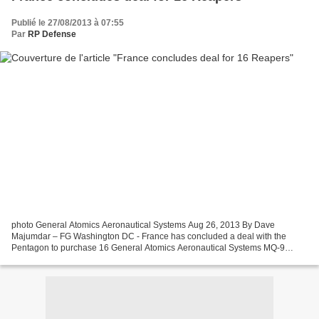
Publié le 27/08/2013 à 07:55
Par
RP Defense
photo General Atomics Aeronautical Systems Aug 26, 2013 By Dave
Majumdar – FG Washington DC - France has concluded a deal with the
Pentagon to purchase 16 General Atomics Aeronautical Systems MQ-9
Reaper unmanned aircraft and eight ground control stations,...