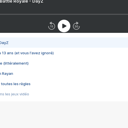
 Battle Royale - DayZ
 DayZ
 a 13 ans (et vous l'avez ignoré)
e (littéralement)
im Rayan
 toutes les règles
s les jeux vidéo
us choquant de Rockstar ? - Le scandale BULLY
e plus moche de Steam
du RÊVE tourne au CAUCHEMAR