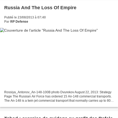
Russia And The Loss Of Empire
Publié le 23/08/2013 à 07:40
Par
RP Defense
Rossiya_Antonov_An-148-100B photo Dvurekov August 22, 2013: Strategy
Page The Russian Air Force has ordered 15 An-148 commercial transports.
The An-148 is a twin jet commercial transport that normally carries up to 80
passengers or nine tons of cargo....