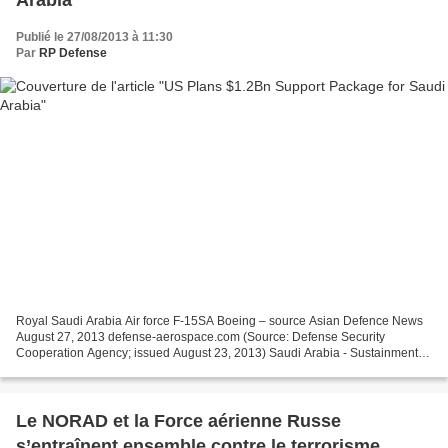
Arabia
Publié le 27/08/2013 à 11:30
Par
RP Defense
Royal Saudi Arabia Air force F-15SA Boeing – source Asian Defence News
August 27, 2013 defense-aerospace.com (Source: Defense Security
Cooperation Agency; issued August 23, 2013) Saudi Arabia - Sustainment
and Support WASHINGTON --- The Defense Security...
Le NORAD et la Force aérienne Russe
s’entraînent ensemble contre le terrorisme