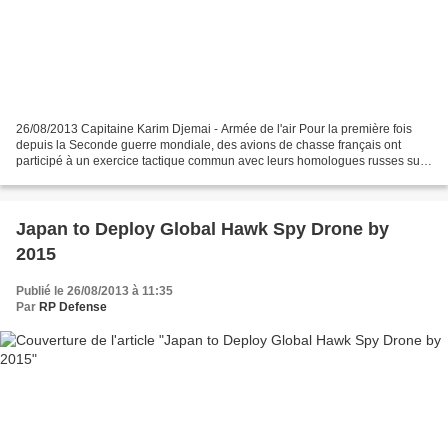
26/08/2013 Capitaine Karim Djemai - Armée de l'air Pour la première fois
depuis la Seconde guerre mondiale, des avions de chasse français ont
participé à un exercice tactique commun avec leurs homologues russes sur
la base aérienne de Savasleyka, à 400...
Japan to Deploy Global Hawk Spy Drone by
2015
Publié le 26/08/2013 à 11:35
Par
RP Defense