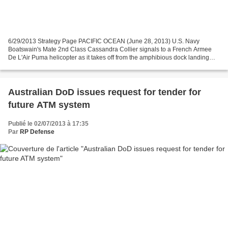
6/29/2013 Strategy Page PACIFIC OCEAN (June 28, 2013) U.S. Navy
Boatswain's Mate 2nd Class Cassandra Collier signals to a French Armee
De L'Air Puma helicopter as it takes off from the amphibious dock landing
ship USS Pearl Harbor (LSD 52). Pearl Harbor,...
Australian DoD issues request for tender for
future ATM system
Publié le 02/07/2013 à 17:35
Par
RP Defense