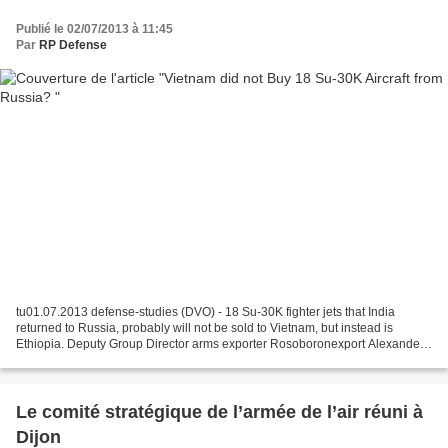
Publié le 02/07/2013 à 11:45
Par
RP Defense
tu01.07.2013 defense-studies (DVO) - 18 Su-30K fighter jets that India
returned to Russia, probably will not be sold to Vietnam, but instead is
Ethiopia. Deputy Group Director arms exporter Rosoboronexport Alexander
Mikheyev said that Russia is negotiating...
Le comité stratégique de l’armée de l’air réuni à
Dijon