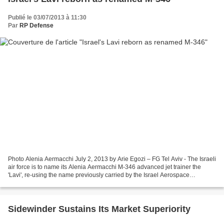
Publié le 03/07/2013 à 11:30
Par
RP Defense
Photo Alenia Aermacchi July 2, 2013 by Arie Egozi – FG Tel Aviv - The Israeli
air force is to name its Alenia Aermacchi M-346 advanced jet trainer the
'Lavi', re-using the name previously carried by the Israel Aerospace
Industries (IAI) fighter developed...
Sidewinder Sustains Its Market Superiority