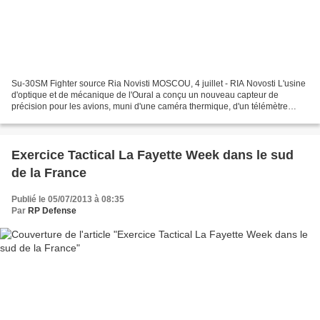
Su-30SM Fighter source Ria Novisti MOSCOU, 4 juillet - RIA Novosti L'usine
d'optique et de mécanique de l'Oural a conçu un nouveau capteur de
précision pour les avions, muni d'une caméra thermique, d'un télémètre
laser et d'une optique de haute définition...
Exercice Tactical La Fayette Week dans le sud
de la France
Publié le 05/07/2013 à 08:35
Par
RP Defense