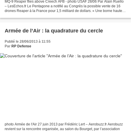
MQ-9 Reaper flies above Creech AFB - photo USAF 28/06 Par Alain Ruello
– LesEchos.fr Le Pentagone a notifié au Congrès la possible vente de 16
drones Reaper à la France pour 1,5 milliard de dollars. « Une borne haute
non engageante » , indique-t-on dans...
Armée de l’Air : la quadrature du cercle
Publié le 28/06/2013 à 11:55
Par
RP Defense
photo Armée de l'Air 27 juin 2013 par Frédéric Lert – Aerobuzz.fr Aerobuzz
revient sur la rencontre organisée, au salon du Bourget, par l’association