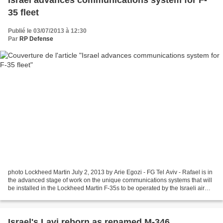
Israel advances communications system for F-
35 fleet
Publié le 03/07/2013 à 12:30
Par
RP Defense
photo Lockheed Martin July 2, 2013 by Arie Egozi - FG Tel Aviv - Rafael is in
the advanced stage of work on the unique communications systems that will
be installed in the Lockheed Martin F-35s to be operated by the Israeli air
force. Specific details...
Israel's Lavi reborn as renamed M-346