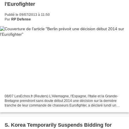
l'Eurofighter
Publié le 09/07/2013 à 11:50
Par
RP Defense
08/07 LesEchos.fr (Reuters) L'Allemagne, l'Espagne, l'Italie et la Grande-
Bretagne prendront sans doute début 2014 une décision sur la dernière
tranche de leur commande de chasseurs Eurofighter, a déclaré lundi un
porte-parole du ministère de la Défense...
S. Korea Temporarily Suspends Bidding for