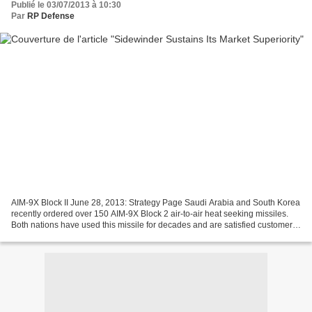
Publié le 03/07/2013 à 10:30
Par
RP Defense
AIM-9X Block II June 28, 2013: Strategy Page Saudi Arabia and South Korea
recently ordered over 150 AIM-9X Block 2 air-to-air heat seeking missiles.
Both nations have used this missile for decades and are satisfied customers.
They are not alone. The AIM-9X...