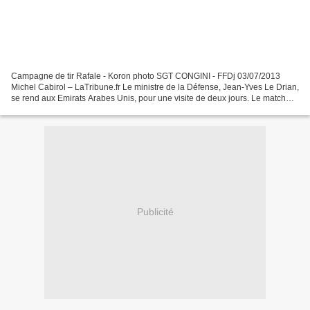
Campagne de tir Rafale - Koron photo SGT CONGINI - FFDj 03/07/2013
Michel Cabirol – LaTribune.fr Le ministre de la Défense, Jean-Yves Le Drian,
se rend aux Emirats Arabes Unis, pour une visite de deux jours. Le match
Rafale-Eurofighter se joue en partie...
Publicité