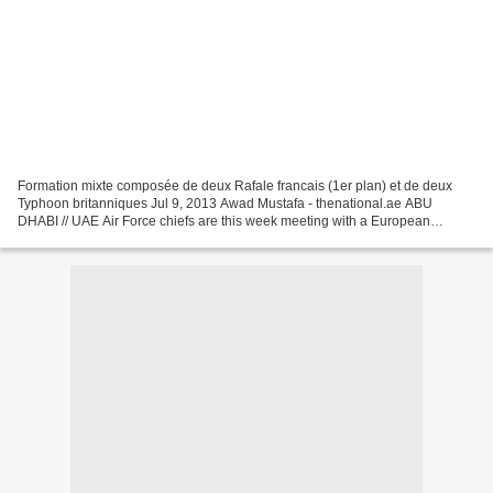
Formation mixte composée de deux Rafale francais (1er plan) et de deux
Typhoon britanniques Jul 9, 2013 Awad Mustafa - thenational.ae ABU
DHABI // UAE Air Force chiefs are this week meeting with a European
defence consortium as part of a possible deal...