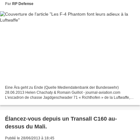
Par
RP Defense
Eine Ära geht zu Ende (Quelle Mediendatenbank der Bundeswehr)
28.06.2013 Helen Chachaty & Romain Guillot - journal-aviation.com
L’escadron de chasse Jagdgeschwader 71 « Richthofen » de la Luftwaffe,
basé à Wittmund, va se séparer ce weekend de ses derniers...
Élancez-vous depuis un Transall C160 au-
dessus du Mali.
Publié le 28/06/2013 à 18:45