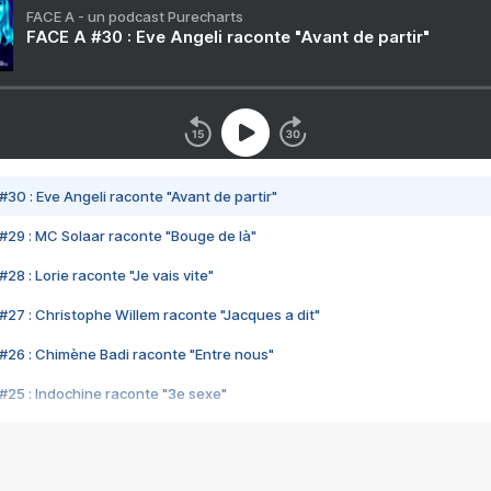
FACE A - un podcast Purecharts
FACE A #30 : Eve Angeli raconte "Avant de partir"
#30 : Eve Angeli raconte "Avant de partir"
#29 : MC Solaar raconte "Bouge de là"
28 : Lorie raconte "Je vais vite"
#27 : Christophe Willem raconte "Jacques a dit"
#26 : Chimène Badi raconte "Entre nous"
#25 : Indochine raconte "3e sexe"
#24 : Zaho raconte "C'est chelou"
#23 : Patrick Bruel raconte "Au café des délices"