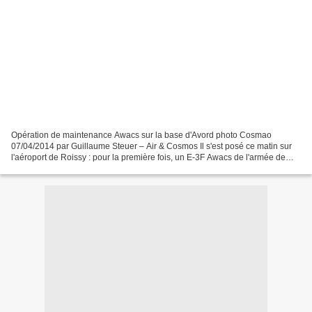
Opération de maintenance Awacs sur la base d'Avord photo Cosmao
07/04/2014 par Guillaume Steuer – Air & Cosmos Il s'est posé ce matin sur
l'aéroport de Roissy : pour la première fois, un E-3F Awacs de l'armée de
l'Air va être pris en charge par Air France...