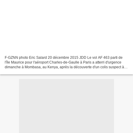
F-GZNN photo Eric Salard 20 décembre 2015 JDD Le vol AF 463 parti de
l'île Maurice pour l'aéroport Charles-de-Gaulle à Paris a atterri d'urgence
dimanche à Mombasa, au Kenya, après la découverte d'un colis suspect à
bord. Mais c'était finalement une "fausse...