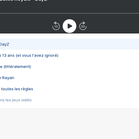
 DayZ
 a 13 ans (et vous l'avez ignoré)
e (littéralement)
im Rayan
 toutes les règles
s les jeux vidéo
us choquant de Rockstar ? - Le scandale BULLY
e plus moche de Steam
du RÊVE tourne au CAUCHEMAR