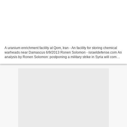
A uranium enrichment facility at Qom, Iran - An facility for storing chemical
warheads near Damascus 6/9/2013 Ronen Solomon - israeldefense.com An
analysis by Ronen Solomon: postponing a military strike in Syria will commit
the US military to striking...