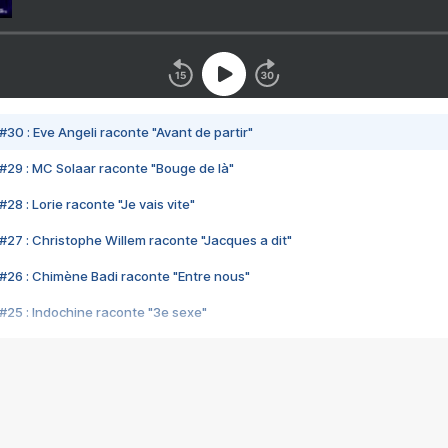
#30 : Eve Angeli raconte "Avant de partir"
#29 : MC Solaar raconte "Bouge de là"
28 : Lorie raconte "Je vais vite"
#27 : Christophe Willem raconte "Jacques a dit"
#26 : Chimène Badi raconte "Entre nous"
#25 : Indochine raconte "3e sexe"
#24 : Zaho raconte "C'est chelou"
#23 : Patrick Bruel raconte "Au café des délices"
#22 : Kyo raconte "Le chemin"