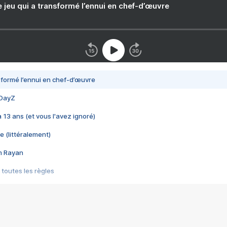
e jeu qui a transformé l’ennui en chef-d’œuvre
nsformé l’ennui en chef-d’œuvre
 DayZ
 a 13 ans (et vous l'avez ignoré)
e (littéralement)
im Rayan
 toutes les règles
s les jeux vidéo
us choquant de Rockstar ? - Le scandale BULLY
e plus moche de Steam