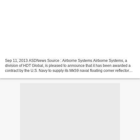
Sep 11, 2013 ASDNews Source : Airborne Systems Airborne Systems, a
division of HDT Global, is pleased to announce that it has been awarded a
contract by the U.S. Navy to supply its Mk59 naval floating corner reflector
decoy system. The contract to supply...