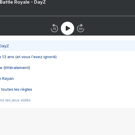
 Battle Royale - DayZ
 DayZ
 a 13 ans (et vous l'avez ignoré)
e (littéralement)
im Rayan
 toutes les règles
s les jeux vidéo
us choquant de Rockstar ? - Le scandale BULLY
e plus moche de Steam
du RÊVE tourne au CAUCHEMAR