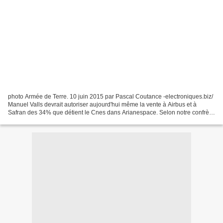
photo Armée de Terre. 10 juin 2015 par Pascal Coutance -electroniques.biz/
Manuel Valls devrait autoriser aujourd'hui même la vente à Airbus et à
Safran des 34% que détient le Cnes dans Arianespace. Selon notre confrère
Les Echos, le premier ministre...