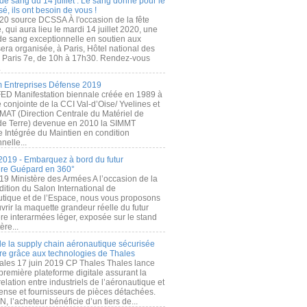
de sang du 14 juillet : Le sang donné pour le
é, ils ont besoin de vous !
20 source DCSSA À l'occasion de la fête
, qui aura lieu le mardi 14 juillet 2020, une
 de sang exceptionnelle en soutien aux
era organisée, à Paris, Hôtel national des
s Paris 7e, de 10h à 17h30. Rendez-vous
.
 Entreprises Défense 2019
FED Manifestation biennale créée en 1989 à
ive conjointe de la CCI Val-d’Oise/ Yvelines et
MAT (Direction Centrale du Matériel de
de Terre) devenue en 2010 la SIMMT
e Intégrée du Maintien en condition
nelle...
2019 - Embarquez à bord du futur
ère Guépard en 360°
19 Ministère des Armées A l’occasion de la
ition du Salon International de
utique et de l’Espace, nous vous proposons
rir la maquette grandeur réelle du futur
ère interarmées léger, exposée sur le stand
ère...
 de la supply chain aéronautique sécurisée
re grâce aux technologies de Thales
ales 17 juin 2019 CP Thales Thales lance
première plateforme digitale assurant la
elation entre industriels de l’aéronautique et
fense et fournisseurs de pièces détachées.
, l’acheteur bénéficie d’un tiers de...