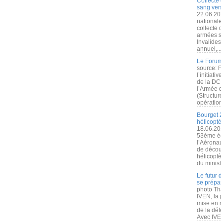
Collecte 
sang vers
22.06.20
nationale
collecte
armées s
Invalide
annuel,..
Le Forum
source: 
l’initiat
de la DC
l’Armée 
(Structur
opération
Bourget 
hélicopt
18.06.20
53ème éd
l’Aérona
de découv
hélicopt
du minist
Le futur
se prépa
photo Th
IVEN, la 
mise en r
de la dé
Avec IVEN