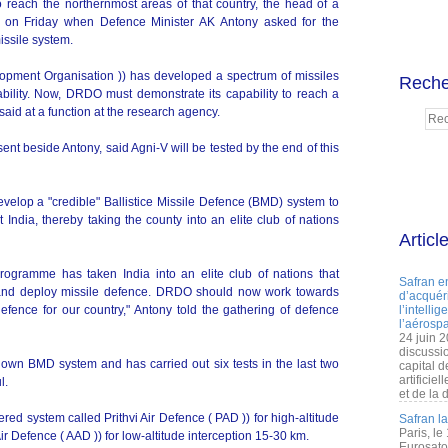
 to reach the northernmost areas of that country, the head of a
 on Friday when Defence Minister AK Antony asked for the
issile system.
ment Organisation )) has developed a spectrum of missiles
Reche
bility. Now, DRDO must demonstrate its capability to reach a
said at a function at the research agency.
t beside Antony, said Agni-V will be tested by the end of this
velop a "credible" Ballistice Missile Defence (BMD) system to
 India, thereby taking the county into an elite club of nations
Articl
rogramme has taken India into an elite club of nations that
Safran e
 and deploy missile defence. DRDO should now work towards
d’acquéri
defence for our country," Antony told the gathering of defence
l’intelli
l’aérospa
24 juin 
discussi
s own BMD system and has carried out six tests in the last two
capital d
artificie
l.
et de la 
d system called Prithvi Air Defence ( PAD )) for high-altitude
Safran l
Paris, le
r Defence ( AAD )) for low-altitude interception 15-30 km.
Eurosato