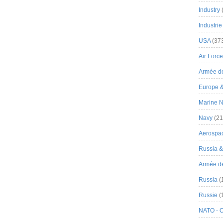
Industry
Industrie
USA
(37
Air Force
Armée de
Europe 
Marine N
Navy
(21
Aerospa
Russia 
Armée de 
Russia
(
Russie
(
NATO - 