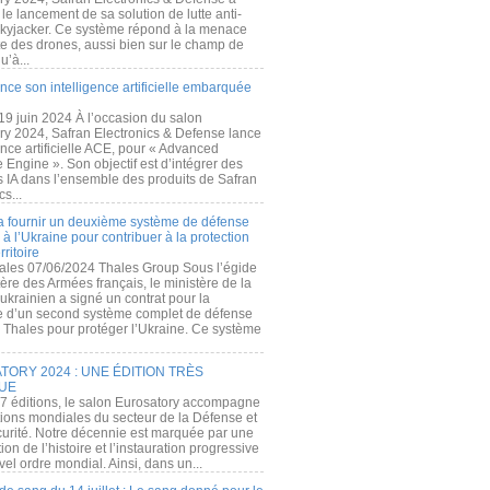
e lancement de sa solution de lutte anti-
kyjacker. Ce système répond à la menace
te des drones, aussi bien sur le champ de
u’à...
nce son intelligence artificielle embarquée
 19 juin 2024 À l’occasion du salon
ry 2024, Safran Electronics & Defense lance
gence artificielle ACE, pour « Advanced
 Engine ». Son objectif est d’intégrer des
s IA dans l’ensemble des produits de Safran
cs...
a fournir un deuxième système de défense
à l’Ukraine pour contribuer à la protection
rritoire
ales 07/06/2024 Thales Group Sous l’égide
ère des Armées français, le ministère de la
ukrainien a signé un contrat pour la
re d’un second système complet de défense
 Thales pour protéger l’Ukraine. Ce système
ORY 2024 : UNE ÉDITION TRÈS
UE
7 éditions, le salon Eurosatory accompagne
tions mondiales du secteur de la Défense et
curité. Notre décennie est marquée par une
ion de l’histoire et l’instauration progressive
el ordre mondial. Ainsi, dans un...