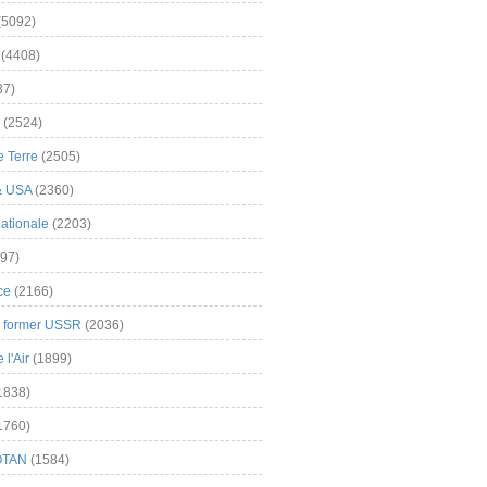
(5092)
(4408)
37)
(2524)
 Terre
(2505)
& USA
(2360)
ationale
(2203)
97)
ce
(2166)
& former USSR
(2036)
l'Air
(1899)
1838)
1760)
OTAN
(1584)