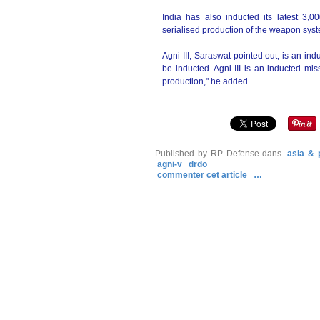
India has also inducted its latest 3,
serialised production of the weapon sys
Agni-III, Saraswat pointed out, is an ind
be inducted. Agni-III is an inducted mi
production," he added.
Published by RP Defense
dans
asia & 
agni-v
drdo
commenter cet article
…