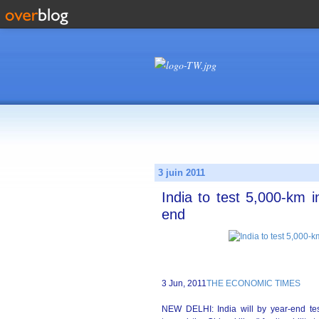
3 juin 2011
India to test 5,000-km in
end
3 Jun, 2011
THE ECONOMIC TIMES
NEW DELHI: India will by year-end test 