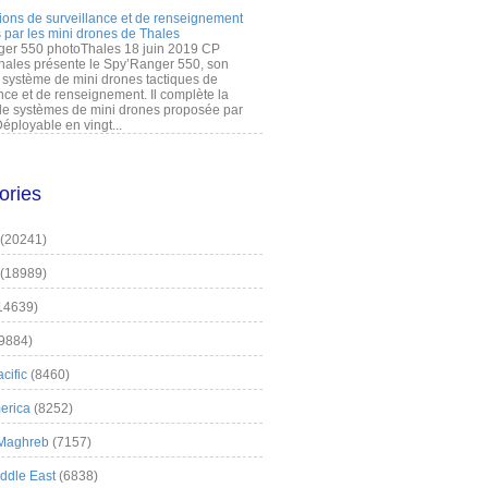
ions de surveillance et de renseignement
 par les mini drones de Thales
er 550 photoThales 18 juin 2019 CP
hales présente le Spy’Ranger 550, son
système de mini drones tactiques de
nce et de renseignement. Il complète la
 systèmes de mini drones proposée par
éployable en vingt...
ories
(20241)
(18989)
14639)
9884)
cific
(8460)
erica
(8252)
 Maghreb
(7157)
iddle East
(6838)