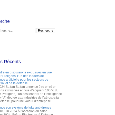
rche
es Récents
ntre en discussions exclusives en vue
r Preligens, l’un des leaders de
gence artificielle pour les secteurs de
tial et de la défense
2024 Safran Safran annonce être entré en
ons exclusives en vue d’acquérir 100 % du
e Preligens, l’un des leaders de l’intelligence
lle (IA) dédiée aux industries de l’aérospatial
défense, pour une valeur d’entreprise...
ance son système de lutte anti-drones
 18 juin 2024 À l’occasion du salon
ry 2024, Safran Electronics & Defense a