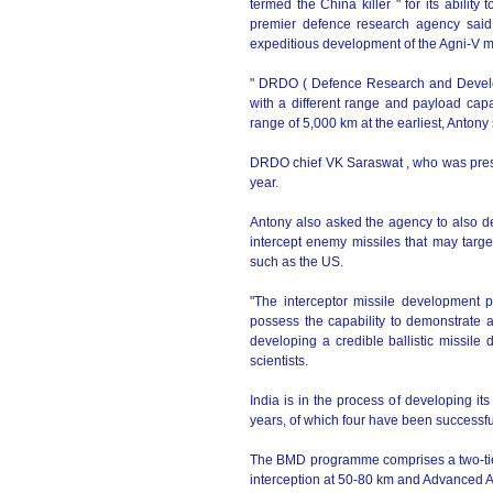
termed the China killer " for its ability
premier defence research agency said
expeditious development of the Agni-V m
" DRDO ( Defence Research and Develop
with a different range and payload capa
range of 5,000 km at the earliest, Antony 
DRDO chief VK Saraswat , who was presen
year.
Antony also asked the agency to also de
intercept enemy missiles that may target
such as the US.
"The interceptor missile development p
possess the capability to demonstrate
developing a credible ballistic missile 
scientists.
India is in the process of developing it
years, of which four have been successfu
The BMD programme comprises a two-tiere
interception at 50-80 km and Advanced Ai