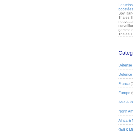
Les miss
boostées
Spy’Rang
Thales T
nouveau 
surveilla
gamme de
Thales. D
Categ
Défense
Defence
France
(
Europe
(
Asia & Pa
North Am
Africa &
Gulf & M