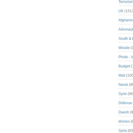
Terroris
UK
(151
Afghanist
Aéronau
South & 
Missile
(
Photo - 
Budget
(
Mali
(100
Naval
(9
Syrie
(96
Défense 
Daesh
(8
drones
(
Syria
(83