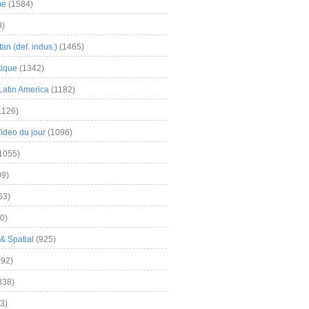
me
(1584)
3)
an (def. indus.)
(1465)
tique
(1342)
Latin America
(1182)
1126)
Video du jour
(1096)
1055)
9)
63)
0)
& Spatial
(925)
92)
838)
3)