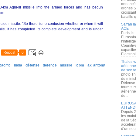
annoncé l
000-km Agni-III missile into the armed forces and has begun
drones S
croissan
tem.
bataille q
ucted missile. "So there is no confusion whether or when it will
Safran la
ACE
ssile. It has completed its complete development and is under
Paris, le
Eurosato
l’intelli
Cognitive
capacité
Repost
0
Electroni
Thales v
pacific
india
défense
defence
missile
icbm
ak antony
aérienne 
de son te
photo Th
du minist
Défense 
fournitu
aérienne
de...
EUROSAT
ATTEND
Depuis 2
les muta
de la Sé
accélérat
d’un nouv