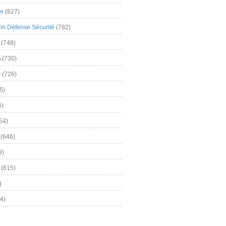
er
(827)
m Défense Sécurité
(782)
(748)
A
(730)
y
(726)
5)
5)
54)
(646)
9)
(615)
)
4)