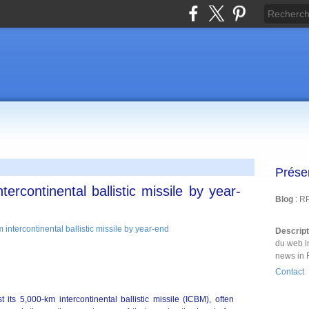
Prése
tercontinental ballistic missile by year-
Blog
: R
Descrip
du web i
news in 
Contact
its 5,000-km intercontinental ballistic missile (ICBM), often