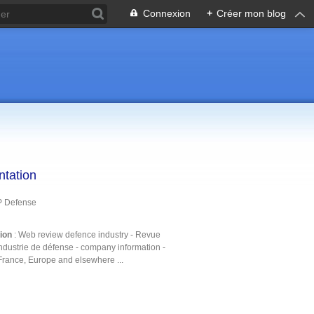
Connexion
+
Créer mon blog
ntation
P Defense
tion
: Web review defence industry - Revue
ndustrie de défense - company information -
France, Europe and elsewhere ...