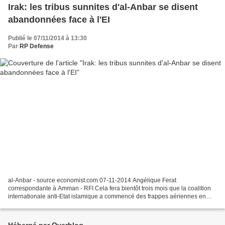
Irak: les tribus sunnites d'al-Anbar se disent
abandonnées face à l'EI
Publié le 07/11/2014 à 13:30
Par
RP Defense
al-Anbar - source economist.com 07-11-2014 Angélique Ferat
correspondante à Amman - RFI Cela fera bientôt trois mois que la coalition
internationale anti-Etat islamique a commencé des frappes aériennes en
Irak. Mais la région d’al-Anbar, la plus grande...