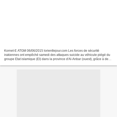
Kornet-E ATGM 06/06/2015 lorientlejour.com Les forces de sécurité
irakiennes ont empêché samedi des attaques suicide au véhicule piégé du
groupe Etat islamique (EI) dans la province d'Al-Anbar (ouest), grâce à des
missiles antichars, a indiqué samedi...