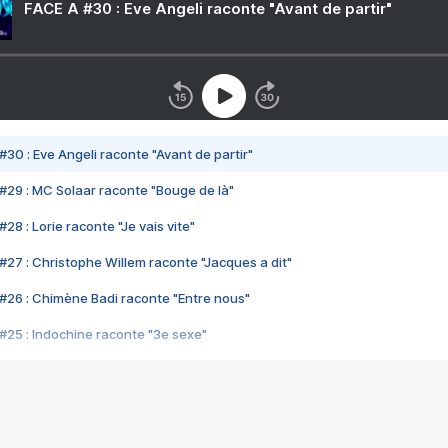
FACE A #30 : Eve Angeli raconte "Avant de partir"
#30 : Eve Angeli raconte "Avant de partir"
#29 : MC Solaar raconte "Bouge de là"
28 : Lorie raconte "Je vais vite"
#27 : Christophe Willem raconte "Jacques a dit"
#26 : Chimène Badi raconte "Entre nous"
#25 : Indochine raconte "3e sexe"
#24 : Zaho raconte "C'est chelou"
#23 : Patrick Bruel raconte "Au café des délices"
#22 : Kyo raconte "Le chemin"