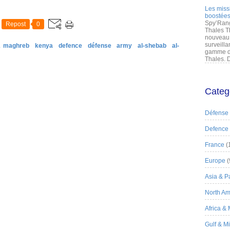
Les miss
boostées
Spy’Rang
Repost
0
Thales T
nouveau 
surveilla
& maghreb
kenya
defence
défense
army
al-shebab
al-
gamme de
Thales. D
Categ
Défense
Defence
France
(
Europe
(
Asia & Pa
North Am
Africa &
Gulf & M