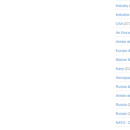
Industry
Industrie
USA
(37
Air Force
Armée de
Europe 
Marine N
Navy
(21
Aerospa
Russia 
Armée de 
Russia
(
Russie
(
NATO - 