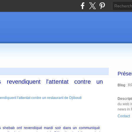
Prése
 revendiquent l'attentat contre un
Blog
: R
Descrip
du web i
news in 
Contact
ns shebab ont revendiqué mardi soir dans un communiqué