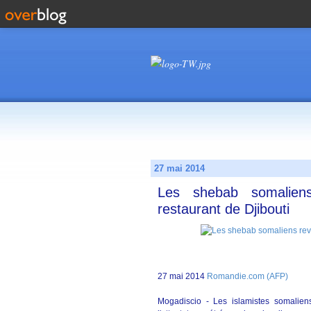
27 mai 2014
Les shebab somaliens
restaurant de Djibouti
27 mai 2014
Romandie.com (AFP)
Mogadiscio - Les islamistes somalie