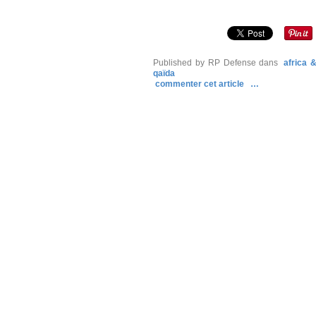
Published by RP Defense
dans
africa 
qaïda
commenter cet article
…