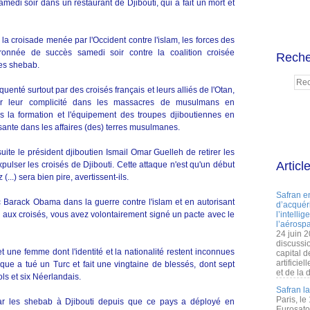
medi soir dans un restaurant de Djibouti, qui a fait un mort et
la croisade menée par l'Occident contre l'islam, les forces des
nnée de succès samedi soir contre la coalition croisée
Reche
les shebab.
quenté surtout par des croisés français et leurs alliés de l'Otan,
our leur complicité dans les massacres de musulmans en
ns la formation et l'équipement des troupes djiboutiennes en
ssante dans les affaires (des) terres musulmanes.
ite le président djiboutien Ismail Omar Guelleh de retirer les
Articl
pulser les croisés de Djibouti. Cette attaque n'est qu'un début
(...) sera bien pire, avertissent-ils.
Safran e
 Barack Obama dans la guerre contre l'islam et en autorisant
d’acquéri
ns aux croisés, vous avez volontairement signé un pacte avec le
l’intelli
l’aérospa
24 juin 
discussi
une femme dont l'identité et la nationalité restent inconnues
capital d
artificie
taque a tué un Turc et fait une vingtaine de blessés, dont sept
et de la 
ls et six Néerlandais.
Safran l
Paris, le
par les shebab à Djibouti depuis que ce pays a déployé en
Eurosato