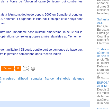
de la Force de l'Union africaine (Amisom), qui combat les
annoncé l
drones S
croissan
bataille q
oldats à l'Amisom, déployée depuis 2007 en Somalie et dont les
000 hommes. L'Ouganda, le Burundi, l'Ethiopie et le Kenya sont
Safran la
ACE
upes.
Paris, le
Eurosato
utre une importante base militaire américaine, la seule sur le
l’intelli
es opérations contre les groupes armés islamistes au Yémen, en
Cognitive
capacité
Electroni
Thales v
nt militaire à Djibouti, dont le port sert en outre de base aux
aérienne 
tre la piraterie somalienne dans l'océan Indien.
de son te
photo Th
du minist
Défense 
Repost
0
fournitu
aérienne
de...
 & maghreb
djibouti
somalia
france
al-shebab
defence
e
EUROSAT
ATTEND
Depuis 2
les muta
de la Sé
accélérat
d’un nouv