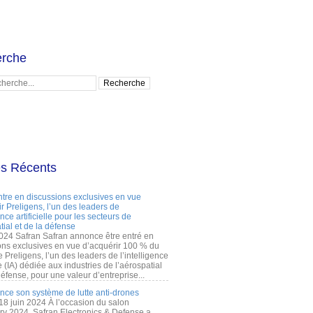
rche
es Récents
ntre en discussions exclusives en vue
r Preligens, l’un des leaders de
gence artificielle pour les secteurs de
tial et de la défense
2024 Safran Safran annonce être entré en
ons exclusives en vue d’acquérir 100 % du
e Preligens, l’un des leaders de l’intelligence
lle (IA) dédiée aux industries de l’aérospatial
défense, pour une valeur d’entreprise...
ance son système de lutte anti-drones
 18 juin 2024 À l’occasion du salon
ry 2024, Safran Electronics & Defense a