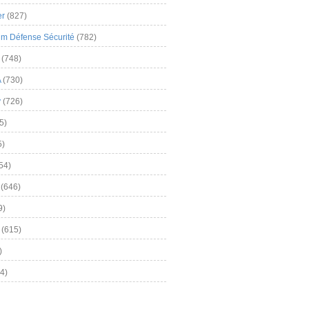
er
(827)
m Défense Sécurité
(782)
(748)
A
(730)
y
(726)
5)
5)
54)
(646)
9)
(615)
)
4)