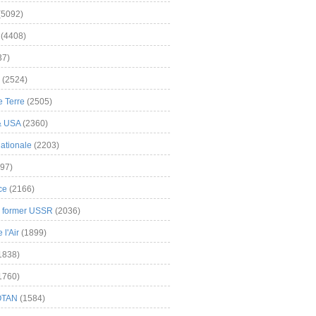
(5092)
(4408)
37)
(2524)
 Terre
(2505)
& USA
(2360)
ationale
(2203)
97)
ce
(2166)
& former USSR
(2036)
l'Air
(1899)
1838)
1760)
OTAN
(1584)