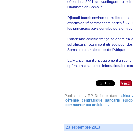
décembre 2011 un contingent au sein 
islamistes en Somalie.
Djibouti fournit environ un millier de s
effectifs ont récemment été portés à 22.
les principaux pays contributeurs en tro
L'ancienne colonie française abrite en o
sol africain, notamment utilisée pour d
Somalie et dans le reste de l'Afrique.
La France maintient également un continge
opérations maritimes internationales con
Published by RP Defense
dans
africa
défense
centrafrique
sangaris
europ
commenter cet article
…
23 septembre 2013