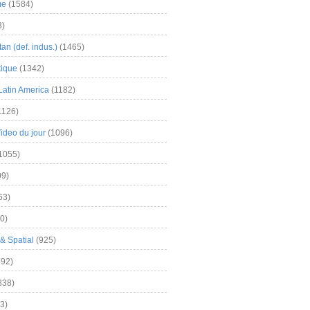
me
(1584)
3)
an (def. indus.)
(1465)
tique
(1342)
Latin America
(1182)
1126)
Video du jour
(1096)
1055)
9)
63)
0)
& Spatial
(925)
92)
838)
3)