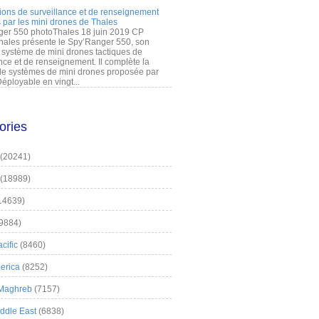
ions de surveillance et de renseignement
 par les mini drones de Thales
er 550 photoThales 18 juin 2019 CP
hales présente le Spy’Ranger 550, son
système de mini drones tactiques de
nce et de renseignement. Il complète la
 systèmes de mini drones proposée par
éployable en vingt...
ories
(20241)
(18989)
14639)
9884)
cific
(8460)
erica
(8252)
 Maghreb
(7157)
iddle East
(6838)