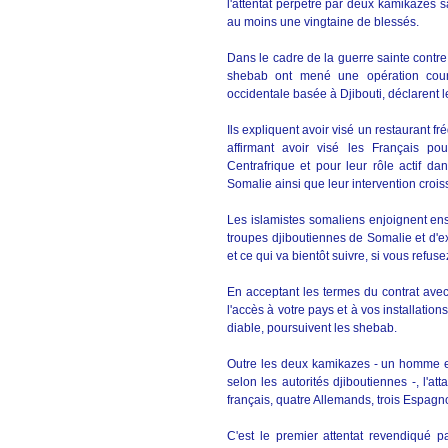
l'attentat perpétré par deux kamikazes sa
au moins une vingtaine de blessés.
Dans le cadre de la guerre sainte contre 
shebab ont mené une opération couro
occidentale basée à Djibouti, déclarent 
Ils expliquent avoir visé un restaurant fré
affirmant avoir visé les Français p
Centrafrique et pour leur rôle actif da
Somalie ainsi que leur intervention croi
Les islamistes somaliens enjoignent ensu
troupes djiboutiennes de Somalie et d'ex
et ce qui va bientôt suivre, si vous refusez 
En acceptant les termes du contrat avec
l'accès à votre pays et à vos installatio
diable, poursuivent les shebab.
Outre les deux kamikazes - un homme et 
selon les autorités djiboutiennes -, l'at
français, quatre Allemands, trois Espagno
C'est le premier attentat revendiqué 