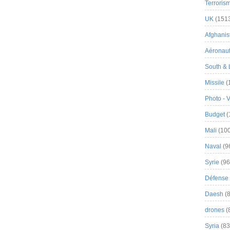
Terroris
UK
(151
Afghanist
Aéronau
South & 
Missile
(
Photo - 
Budget
(
Mali
(100
Naval
(9
Syrie
(96
Défense 
Daesh
(8
drones
(
Syria
(83