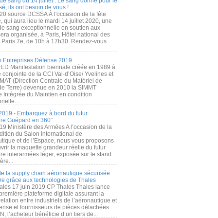
de sang du 14 juillet : Le sang donné pour le
é, ils ont besoin de vous !
20 source DCSSA À l'occasion de la fête
, qui aura lieu le mardi 14 juillet 2020, une
 de sang exceptionnelle en soutien aux
era organisée, à Paris, Hôtel national des
s Paris 7e, de 10h à 17h30. Rendez-vous
.
 Entreprises Défense 2019
FED Manifestation biennale créée en 1989 à
ive conjointe de la CCI Val-d’Oise/ Yvelines et
MAT (Direction Centrale du Matériel de
de Terre) devenue en 2010 la SIMMT
e Intégrée du Maintien en condition
nelle...
2019 - Embarquez à bord du futur
ère Guépard en 360°
19 Ministère des Armées A l’occasion de la
ition du Salon International de
utique et de l’Espace, nous vous proposons
rir la maquette grandeur réelle du futur
ère interarmées léger, exposée sur le stand
ère...
 de la supply chain aéronautique sécurisée
re grâce aux technologies de Thales
ales 17 juin 2019 CP Thales Thales lance
première plateforme digitale assurant la
elation entre industriels de l’aéronautique et
fense et fournisseurs de pièces détachées.
, l’acheteur bénéficie d’un tiers de...