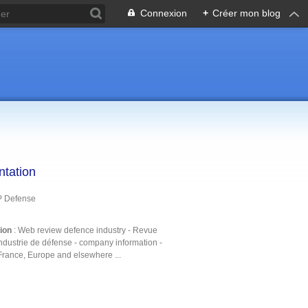
Connexion
+
Créer mon blog
ntation
P Defense
tion
: Web review defence industry - Revue
ndustrie de défense - company information -
France, Europe and elsewhere ...