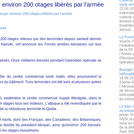
Collecte 
 environ 200 otages libérés par l'armée
sang vers
22.06.20
nationale
collecte
armées s
Invalide
osti
annuel,..
Le Forum
200 otages retenus par des terroristes depuis samedi dernier
source: 
 Nairobi, ont annoncé les Forces armées kenyanes sur leur
l’initiat
de la DC
l’Armée 
(Structur
alisés. Onze militaires blessés pendant l'opération spéciale se
opération
Bourget 
hélicopt
rôle du centre commercial lundi matin, elles poursuivent la
18.06.20
s du bâtiment. Trois terroristes ont été tués et plusieurs autres
53ème éd
l’Aérona
de découv
hélicopt
1 septembre le centre commercial huppé Westgate, dans le
du minist
n otages tous ses visiteurs. L'attaque a été revendiquée par le
Le futur
e la nébuleuse terroriste Al-Qaïda.
se prépa
photo Th
IVEN, la 
 69 morts, dont des Français, des Canadiens, des Britanniques,
mise en r
famille du président kényan, ainsi qu'environ 200 blessés.
de la dé
âché les otages musulmans.
Avec IVEN