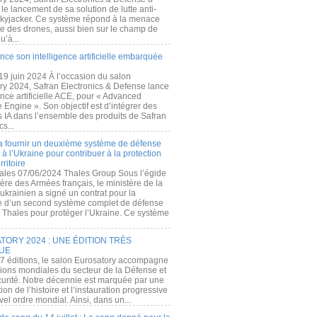
e lancement de sa solution de lutte anti-
kyjacker. Ce système répond à la menace
te des drones, aussi bien sur le champ de
u’à...
nce son intelligence artificielle embarquée
 19 juin 2024 À l’occasion du salon
ry 2024, Safran Electronics & Defense lance
gence artificielle ACE, pour « Advanced
 Engine ». Son objectif est d’intégrer des
s IA dans l’ensemble des produits de Safran
cs...
a fournir un deuxième système de défense
à l’Ukraine pour contribuer à la protection
rritoire
ales 07/06/2024 Thales Group Sous l’égide
ère des Armées français, le ministère de la
ukrainien a signé un contrat pour la
re d’un second système complet de défense
 Thales pour protéger l’Ukraine. Ce système
ORY 2024 : UNE ÉDITION TRÈS
UE
7 éditions, le salon Eurosatory accompagne
tions mondiales du secteur de la Défense et
curité. Notre décennie est marquée par une
ion de l’histoire et l’instauration progressive
el ordre mondial. Ainsi, dans un...