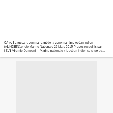
CA A. Beaussant, commandant de la zone maritime océan Indien
(ALINDIEN).photo Marine Nationale 26 Mars 2015 Propos recueillis par
l’EV1 Virginie Dumesnil – Marine nationale « L’océan Indien se situe au
cœur d’enjeux stratégiques mondiaux, ce qui explique...