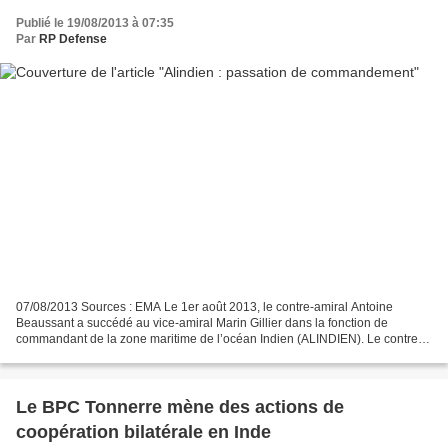
Publié le 19/08/2013 à 07:35
Par
RP Defense
07/08/2013 Sources : EMA Le 1er août 2013, le contre-amiral Antoine
Beaussant a succédé au vice-amiral Marin Gillier dans la fonction de
commandant de la zone maritime de l’océan Indien (ALINDIEN). Le contre-
amiral Beaussant, auparavant directeur du service...
Le BPC Tonnerre mène des actions de
coopération bilatérale en Inde