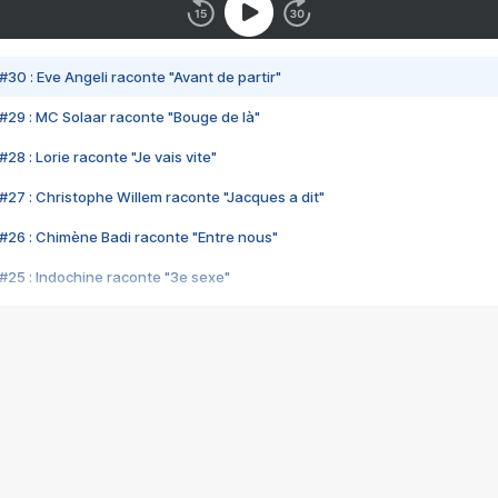
#30 : Eve Angeli raconte "Avant de partir"
#29 : MC Solaar raconte "Bouge de là"
28 : Lorie raconte "Je vais vite"
#27 : Christophe Willem raconte "Jacques a dit"
#26 : Chimène Badi raconte "Entre nous"
#25 : Indochine raconte "3e sexe"
#24 : Zaho raconte "C'est chelou"
#23 : Patrick Bruel raconte "Au café des délices"
#22 : Kyo raconte "Le chemin"
#21 : Nolwenn Leroy raconte "Cassé"
#20 : Patrick Hernandez raconte "Born to be alive"