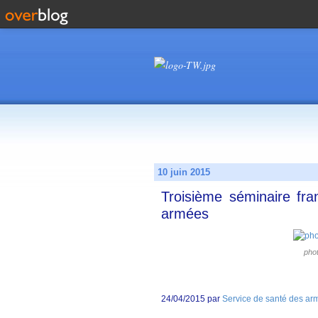
10 juin 2015
Troisième séminaire fr
armées
pho
24/04/2015 par
Service de santé des ar