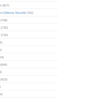
er
(827)
m Défense Sécurité
(782)
(748)
A
(730)
y
(726)
5)
5)
54)
(646)
9)
(615)
)
4)