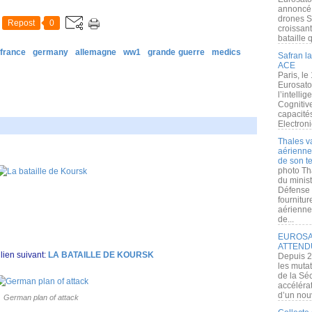
annoncé l
drones S
Repost
0
croissan
bataille q
france
germany
allemagne
ww1
grande guerre
medics
Safran la
ACE
Paris, le
Eurosato
l’intelli
Cognitive
capacité
Electroni
Thales v
aérienne 
de son te
photo Th
du minist
Défense 
fournitu
aérienne
de...
EUROSAT
ATTEND
lien suivant:
LA BATAILLE DE KOURSK
Depuis 2
les muta
de la Sé
accélérat
d’un nouv
German plan of attack