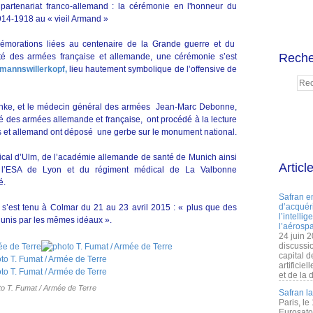
e partenariat franco-allemand : la cérémonie en l'honneur du
914-1918 au « vieil Armand »
émorations liées au centenaire de la Grande guerre et du
Reche
té des armées française et allemande, une cérémonie s’est
mannswillerkopf,
lieu hautement symbolique de l’offensive de
chke, et le médecin général des armées Jean-Marc Debonne,
té des armées allemande et française, ont procédé à la lecture
ais et allemand ont déposé une gerbe sur le monument national.
ical d’Ulm, de l’académie allemande de santé de Munich ainsi
Articl
e l’ESA de Lyon et du régiment médical de La Valbonne
é.
Safran e
d’acquéri
 s’est tenu à Colmar du 21 au 23 avril 2015 : « plus que des
l’intelli
 unis par les mêmes idéaux ».
l’aérospa
24 juin 
discussi
capital d
artificie
et de la 
to T. Fumat / Armée de Terre
Safran l
Paris, le
Eurosato