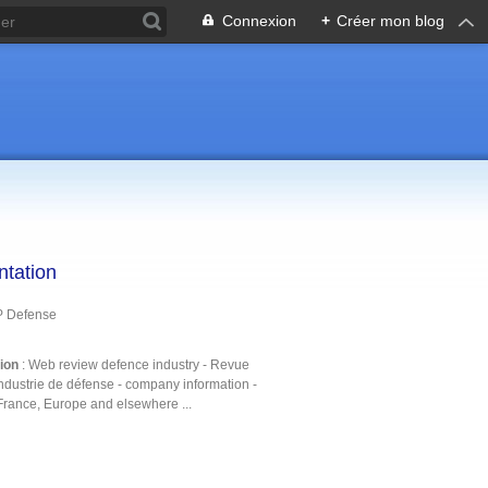
Connexion
+
Créer mon blog
ntation
P Defense
tion
: Web review defence industry - Revue
ndustrie de défense - company information -
France, Europe and elsewhere ...