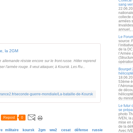
Collecte 
sang vers
22.06.20
nationale
collecte
armées s
Invalide
annuel,..
Le Forum
source: 
l’initiat
de la DC
e, la 2GM
l’Armée 
(Structur
e allemande résiste encore sur le front russe. Hitler reprend
opération
er l'armée rouge. Il veut attaquer, à Koursk. Les Ru...
Bourget 
hélicopt
18.06.20
53ème éd
l’Aérona
de découv
.france2.fr/seconde-guerre-mondiale/La-bataille-de-Koursk
hélicopt
du minist
Le futur
se prépa
photo Th
Repost
0
IVEN, la 
mise en r
de la dé
re militaire
koursk
2gm
ww2
cesat
défense
russie
Avec IVEN