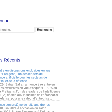
rche
es Récents
ntre en discussions exclusives en vue
r Preligens, l’un des leaders de
gence artificielle pour les secteurs de
tial et de la défense
2024 Safran Safran annonce être entré en
ons exclusives en vue d’acquérir 100 % du
e Preligens, l’un des leaders de l’intelligence
lle (IA) dédiée aux industries de l’aérospatial
défense, pour une valeur d’entreprise...
ance son système de lutte anti-drones
 18 juin 2024 À l’occasion du salon
ry 2024, Safran Electronics & Defense a