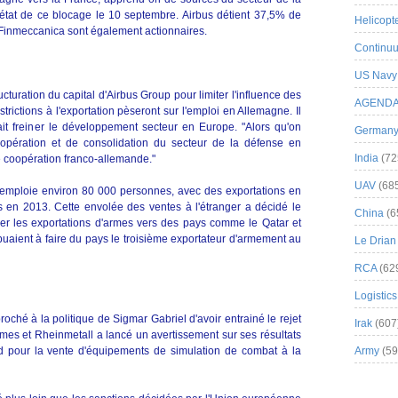
 état de ce blocage le 10 septembre. Airbus détient 37,5% de
Helicopt
 Finmeccanica sont également actionnaires.
Continuu
US Navy
turation du capital d'Airbus Group pour limiter l'influence des
AGEND
strictions à l'exportation pèseront sur l'emploi en Allemagne. Il
ait freiner le développement secteur en Europe. "Alors qu'on
German
pération et de consolidation du secteur de la défense en
India
(72
 coopération franco-allemande."
UAV
(68
 emploie environ 80 000 personnes, avec des exportations en
 en 2013. Cette envolée des ventes à l'étranger a décidé le
China
(6
ner les exportations d'armes vers des pays comme le Qatar et
ibuaient à faire du pays le troisième exportateur d'armement au
Le Drian
RCA
(62
Logistics
oché à la politique de Sigmar Gabriel d'avoir entrainé le rejet
Irak
(607
armes et Rheinmetall a lancé un avertissement sur ses résultats
rd pour la vente d'équipements de simulation de combat à la
Army
(59