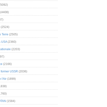
(5092)
(4408)
37)
(2524)
 Terre
(2505)
& USA
(2360)
ationale
(2203)
97)
ce
(2166)
& former USSR
(2036)
l'Air
(1899)
1838)
1760)
OTAN
(1584)