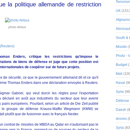
Terroris
ue la politique allemande de restriction
UK
(151
Afghanist
photo Airbus
Aéronau
South & 
(
Reuters)
Missile
(
Photo - 
homas Enders, critique les restrictions qu'impose le
ations de biens de défense et juge que cette position est
Budget
(
nternationales de coopérer sur de futurs projets.
Mali
(100
ue de sécurité, ce que le gouvernement allemand dit et ce qu'il
 affirme Thomas Enders dans une déclaration envoyée à Reuters.
Naval
(9
Syrie
(96
gmar Gabriel, qui veut durcir les règles pour l'exportation
 déclaré en août aux industriels du secteur que leur avenir
Défense 
 pairs européens. Pourtant, selon un article de Die Zeit publié
voir le groupe de défense Krauss-Maffei Wegmann (KMW) se
Daesh
(8
l plutôt que de fusionner avec le français Nexter.
drones
(
 un contrat de missiles de MBDA au Qatar en n'autorisant pas le
Syria
(83
magne vers la France, apprend-on de sources du secteur de la