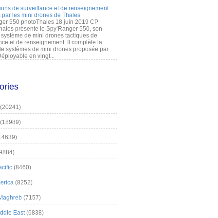
ions de surveillance et de renseignement
 par les mini drones de Thales
er 550 photoThales 18 juin 2019 CP
hales présente le Spy’Ranger 550, son
système de mini drones tactiques de
nce et de renseignement. Il complète la
 systèmes de mini drones proposée par
éployable en vingt...
ories
(20241)
(18989)
14639)
9884)
cific
(8460)
erica
(8252)
 Maghreb
(7157)
iddle East
(6838)