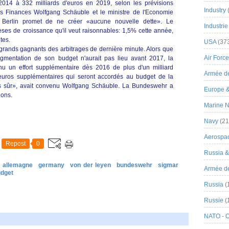
2014 à 332 milliards d'euros en 2019, selon les prévisions
Industry
es Finances Wolfgang Schäuble et le ministre de l'Economie
 Berlin promet de ne créer «aucune nouvelle dette». Le
Industrie
es de croissance qu'il veut raisonnables: 1,5% cette année,
tes.
USA
(37
 grands gagnants des arbitrages de dernière minute. Alors que
Air Force
gmentation de son budget n'aurait pas lieu avant 2017, la
u un effort supplémentaire dès 2016 de plus d'un milliard
Armée de
d'euros supplémentaires qui seront accordés au budget de la
 sûr», avait convenu Wolfgang Schäuble. La Bundeswehr a
Europe 
ions.
Marine N
Navy
(21
Aerospa
Repost
0
Russia 
allemagne
germany
von der leyen
bundeswehr
sigmar
Armée de 
dget
Russia
(
Russie
(
NATO - 