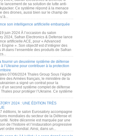
e lancement de sa solution de lutte anti-
kyjacker. Ce système répond à la menace
te des drones, aussi bien sur le champ de
u’à...
nce son intelligence artificielle embarquée
 19 juin 2024 À l’occasion du salon
ry 2024, Safran Electronics & Defense lance
gence artificielle ACE, pour « Advanced
 Engine ». Son objectif est d’intégrer des
s IA dans l’ensemble des produits de Safran
cs...
a fournir un deuxième système de défense
à l’Ukraine pour contribuer à la protection
rritoire
ales 07/06/2024 Thales Group Sous l’égide
ère des Armées français, le ministère de la
ukrainien a signé un contrat pour la
re d’un second système complet de défense
 Thales pour protéger l’Ukraine. Ce système
ORY 2024 : UNE ÉDITION TRÈS
UE
7 éditions, le salon Eurosatory accompagne
tions mondiales du secteur de la Défense et
curité. Notre décennie est marquée par une
ion de l’histoire et l’instauration progressive
el ordre mondial. Ainsi, dans un...