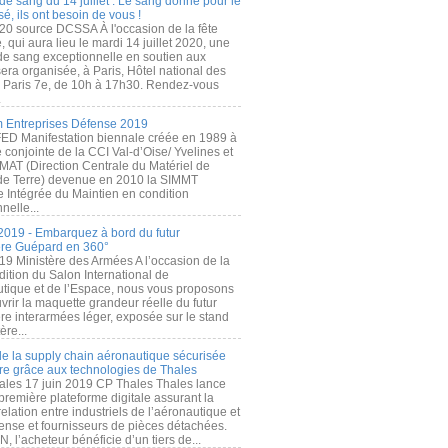
de sang du 14 juillet : Le sang donné pour le
é, ils ont besoin de vous !
20 source DCSSA À l'occasion de la fête
, qui aura lieu le mardi 14 juillet 2020, une
 de sang exceptionnelle en soutien aux
era organisée, à Paris, Hôtel national des
s Paris 7e, de 10h à 17h30. Rendez-vous
.
 Entreprises Défense 2019
FED Manifestation biennale créée en 1989 à
ive conjointe de la CCI Val-d’Oise/ Yvelines et
MAT (Direction Centrale du Matériel de
de Terre) devenue en 2010 la SIMMT
e Intégrée du Maintien en condition
nelle...
2019 - Embarquez à bord du futur
ère Guépard en 360°
19 Ministère des Armées A l’occasion de la
ition du Salon International de
utique et de l’Espace, nous vous proposons
rir la maquette grandeur réelle du futur
ère interarmées léger, exposée sur le stand
ère...
 de la supply chain aéronautique sécurisée
re grâce aux technologies de Thales
ales 17 juin 2019 CP Thales Thales lance
première plateforme digitale assurant la
elation entre industriels de l’aéronautique et
fense et fournisseurs de pièces détachées.
, l’acheteur bénéficie d’un tiers de...