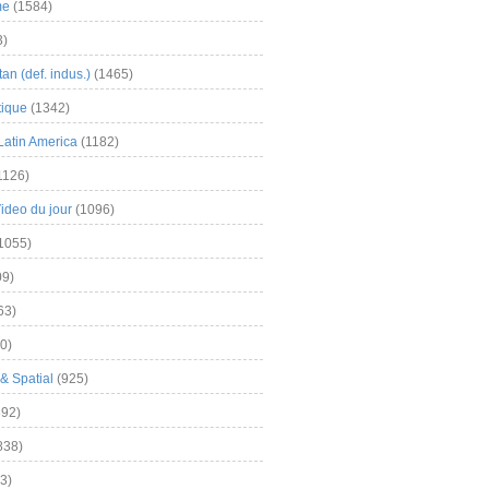
me
(1584)
3)
an (def. indus.)
(1465)
tique
(1342)
Latin America
(1182)
1126)
Video du jour
(1096)
1055)
9)
63)
0)
& Spatial
(925)
92)
838)
3)