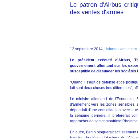
Le patron d'Airbus critiq
des ventes d'armes
12 septembre 2014,
Usinenouvelle.com 
Le président exécutif d'Airbus, T
gouvernement allemand sur les export
susceptible de dissuader les sociétés i
"Quand il s'agit de défense et de politiq
fait sont deux choses très différentes",
Le ministre allemand de l'Economie, Si
d'armement vers les zones sensibles, a
dépendait d'une consolidation avec leurs
la semaine dernière, il préférerait 
rapprocher de son compatriote Rheinmetal
En outre, Berlin bloquerait actuellement
transfert de pièces détachées de l'Alle