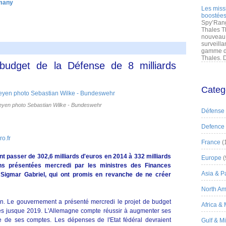
many
Les miss
boostées
Spy’Rang
Thales T
nouveau 
surveilla
gamme de
Thales. D
budget de la Défense de 8 milliards
Categ
eyen photo Sebastian Wilke - Bundeswehr
Défense
Defence
o.fr
France
(
nt passer de 302,6 milliards d'euros en 2014 à 332 milliards
Europe
(
ons présentées mercredi par les ministres des Finances
Asia & Pa
Sigmar Gabriel, qui ont promis en revanche de ne créer
North Am
en. Le gouvernement a présenté mercredi le projet de budget
Africa &
res jusque 2019. L'Allemagne compte réussir à augmenter ses
re de ses comptes. Les dépenses de l'Etat fédéral devraient
Gulf & M