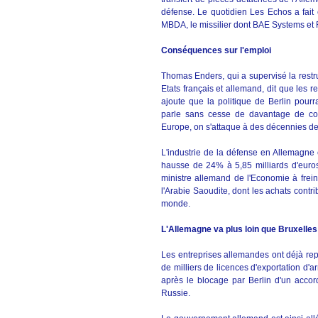
défense. Le quotidien Les Echos a fait
MBDA, le missilier dont BAE Systems et
Conséquences sur l'emploi
Thomas Enders, qui a supervisé la restruc
Etats français et allemand, dit que les re
ajoute que la politique de Berlin pourr
parle sans cesse de davantage de coo
Europe, on s'attaque à des décennies de
L'industrie de la défense en Allemagne
hausse de 24% à 5,85 milliards d'euros
ministre allemand de l'Economie à frei
l'Arabie Saoudite, dont les achats contr
monde.
L'Allemagne va plus loin que Bruxelles
Les entreprises allemandes ont déjà repr
de milliers de licences d'exportation d'
après le blocage par Berlin d'un acco
Russie.