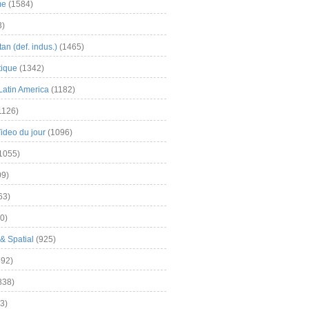
me
(1584)
3)
an (def. indus.)
(1465)
tique
(1342)
Latin America
(1182)
1126)
Video du jour
(1096)
1055)
9)
63)
0)
& Spatial
(925)
92)
838)
3)