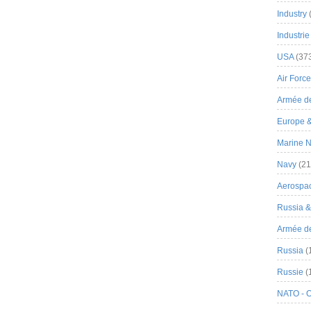
Industry
Industrie
USA
(37
Air Force
Armée de
Europe 
Marine N
Navy
(21
Aerospa
Russia 
Armée de 
Russia
(
Russie
(
NATO - 