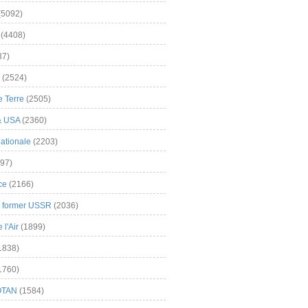
(5092)
(4408)
37)
(2524)
 Terre
(2505)
& USA
(2360)
ationale
(2203)
97)
ce
(2166)
& former USSR
(2036)
l'Air
(1899)
1838)
1760)
OTAN
(1584)