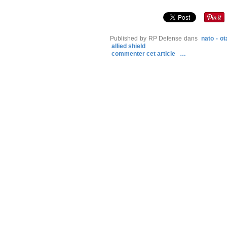
Published by RP Defense
dans
nato - ot
allied shield
commenter cet article
…