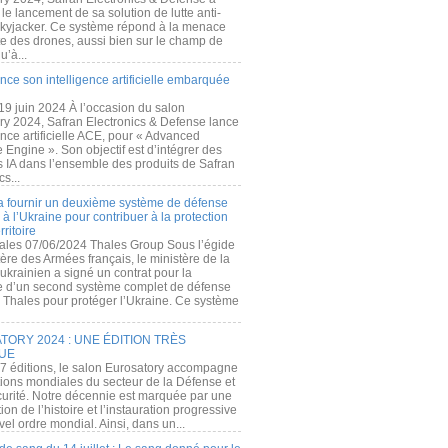
e lancement de sa solution de lutte anti-
kyjacker. Ce système répond à la menace
te des drones, aussi bien sur le champ de
u’à...
nce son intelligence artificielle embarquée
 19 juin 2024 À l’occasion du salon
ry 2024, Safran Electronics & Defense lance
gence artificielle ACE, pour « Advanced
 Engine ». Son objectif est d’intégrer des
s IA dans l’ensemble des produits de Safran
cs...
a fournir un deuxième système de défense
à l’Ukraine pour contribuer à la protection
rritoire
ales 07/06/2024 Thales Group Sous l’égide
ère des Armées français, le ministère de la
ukrainien a signé un contrat pour la
re d’un second système complet de défense
 Thales pour protéger l’Ukraine. Ce système
ORY 2024 : UNE ÉDITION TRÈS
UE
7 éditions, le salon Eurosatory accompagne
tions mondiales du secteur de la Défense et
curité. Notre décennie est marquée par une
ion de l’histoire et l’instauration progressive
el ordre mondial. Ainsi, dans un...