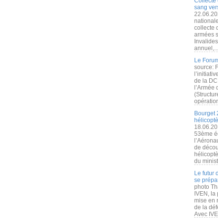
Collecte 
sang vers
22.06.20
nationale
collecte
armées s
Invalide
annuel,..
Le Forum
source: 
l’initiat
de la DC
l’Armée 
(Structur
opération
Bourget 
hélicopt
18.06.20
53ème éd
l’Aérona
de découv
hélicopt
du minist
Le futur
se prépa
photo Th
IVEN, la 
mise en r
de la dé
Avec IVEN