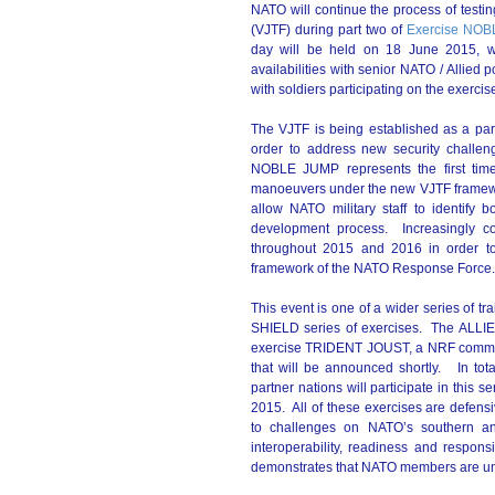
NATO will continue the process of testi
(
VJTF
) during part two of
Exercise NO
day will be held on 18 June 2015, whi
availabilities with senior NATO / Allied po
with soldiers participating on the exercis
The VJTF is being established as a pa
order to address new security challe
NOBLE JUMP represents the first time 
manoeuvers under the new VJTF framework
allow NATO military staff to identify 
development process. Increasingly com
throughout 2015 and 2016 in order to
framework of the NATO Response Force
This event is one of a wider series of t
SHIELD series of exercises. The ALLI
exercise TRIDENT JOUST, a NRF command
that will be announced shortly. In tota
partner nations will participate in this s
2015. All of these exercises are defen
to challenges on NATO’s southern and
interoperability, readiness and respo
demonstrates that NATO members are unit