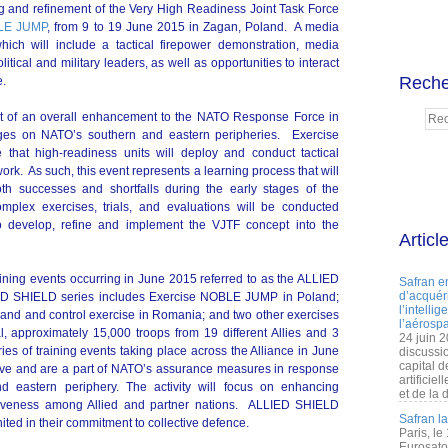
ng and refinement of the Very High Readiness Joint Task Force
BLE JUMP
, from 9 to 19 June 2015 in Zagan, Poland. A media
ch will include a tactical firepower demonstration, media
litical and military leaders, as well as opportunities to interact
Reche
e.
rt of an overall enhancement to the NATO Response Force in
nges on NATO’s southern and eastern peripheries. Exercise
that high-readiness units will deploy and conduct tactical
. As such, this event represents a learning process that will
both successes and shortfalls during the early stages of the
plex exercises, trials, and evaluations will be conducted
 develop, refine and implement the VJTF concept into the
Articl
.
raining events occurring in June 2015 referred to as the ALLIED
Safran e
d’acquéri
ED SHIELD series includes Exercise NOBLE JUMP in Poland;
l’intelli
 and control exercise in Romania; and two other exercises
l’aérospa
l, approximately 15,000 troops from 19 different Allies and 3
24 juin 
eries of training events taking place across the Alliance in June
discussi
capital d
sive and are a part of NATO’s assurance measures in response
artificie
 eastern periphery. The activity will focus on enhancing
et de la 
nsiveness among Allied and partner nations. ALLIED SHIELD
Safran l
ed in their commitment to collective defence.
Paris, le
Eurosato