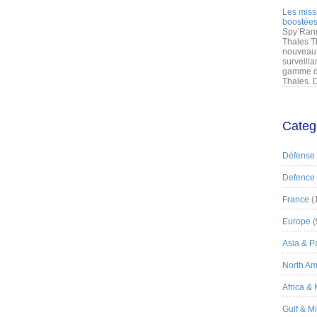
Les miss
boostées
Spy’Rang
Thales T
nouveau 
surveilla
gamme de
Thales. D
Categ
Défense
Defence
France
(
Europe
(
Asia & Pa
North Am
Africa &
Gulf & M