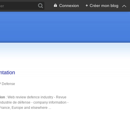
Connexion
+
Créer mon blog
ntation
P Defense
tion
: Web review defence industry - Revue
ndustrie de défense - company information -
France, Europe and elsewhere ...