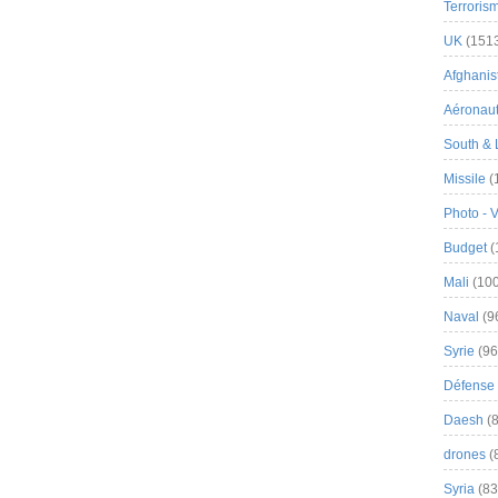
Terroris
UK
(151
Afghanist
Aéronau
South & 
Missile
(
Photo - 
Budget
(
Mali
(100
Naval
(9
Syrie
(96
Défense 
Daesh
(8
drones
(
Syria
(83