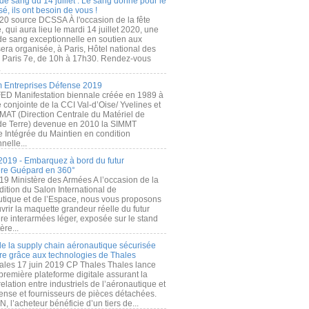
de sang du 14 juillet : Le sang donné pour le
é, ils ont besoin de vous !
20 source DCSSA À l'occasion de la fête
, qui aura lieu le mardi 14 juillet 2020, une
 de sang exceptionnelle en soutien aux
era organisée, à Paris, Hôtel national des
s Paris 7e, de 10h à 17h30. Rendez-vous
.
 Entreprises Défense 2019
FED Manifestation biennale créée en 1989 à
ive conjointe de la CCI Val-d’Oise/ Yvelines et
MAT (Direction Centrale du Matériel de
de Terre) devenue en 2010 la SIMMT
e Intégrée du Maintien en condition
nelle...
2019 - Embarquez à bord du futur
ère Guépard en 360°
19 Ministère des Armées A l’occasion de la
ition du Salon International de
utique et de l’Espace, nous vous proposons
rir la maquette grandeur réelle du futur
ère interarmées léger, exposée sur le stand
ère...
 de la supply chain aéronautique sécurisée
re grâce aux technologies de Thales
ales 17 juin 2019 CP Thales Thales lance
première plateforme digitale assurant la
elation entre industriels de l’aéronautique et
fense et fournisseurs de pièces détachées.
, l’acheteur bénéficie d’un tiers de...