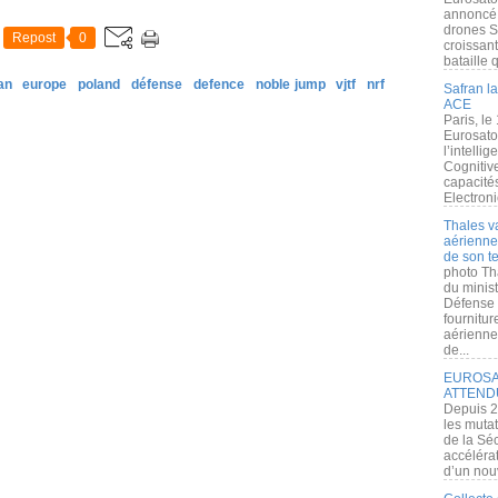
annoncé l
drones S
Repost
0
croissan
bataille q
an
europe
poland
défense
defence
noble jump
vjtf
nrf
Safran la
ACE
Paris, le
Eurosato
l’intelli
Cognitive
capacité
Electroni
Thales v
aérienne 
de son te
photo Th
du minist
Défense 
fournitu
aérienne
de...
EUROSAT
ATTEND
Depuis 2
les muta
de la Sé
accélérat
d’un nouv