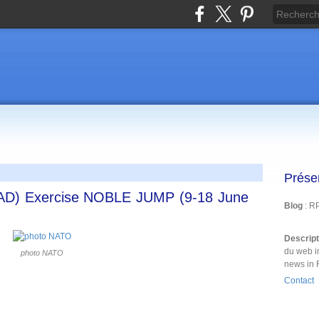
Prése
) Exercise NOBLE JUMP (9-18 June
Blog
: R
Descrip
du web i
photo NATO
news in 
Contact