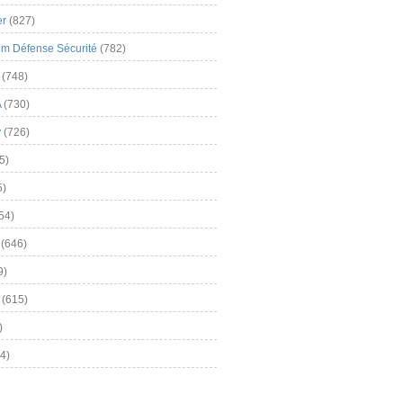
er
(827)
m Défense Sécurité
(782)
(748)
A
(730)
y
(726)
5)
5)
54)
(646)
9)
(615)
)
4)