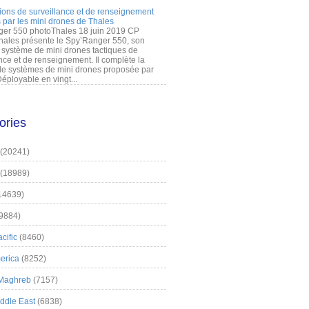
ions de surveillance et de renseignement
 par les mini drones de Thales
er 550 photoThales 18 juin 2019 CP
hales présente le Spy’Ranger 550, son
système de mini drones tactiques de
nce et de renseignement. Il complète la
 systèmes de mini drones proposée par
éployable en vingt...
ories
(20241)
(18989)
14639)
9884)
cific
(8460)
erica
(8252)
 Maghreb
(7157)
iddle East
(6838)