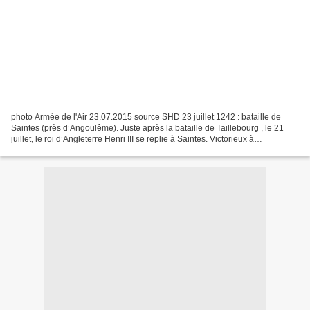
photo Armée de l'Air 23.07.2015 source SHD 23 juillet 1242 : bataille de
Saintes (près d’Angoulême). Juste après la bataille de Taillebourg , le 21
juillet, le roi d’Angleterre Henri III se replie à Saintes. Victorieux à
Taillebourg, Louis IX récidive...