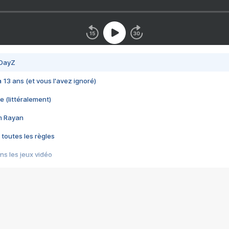
 DayZ
 a 13 ans (et vous l'avez ignoré)
e (littéralement)
im Rayan
 toutes les règles
s les jeux vidéo
us choquant de Rockstar ? - Le scandale BULLY
e plus moche de Steam
du RÊVE tourne au CAUCHEMAR
pendant 8 heures