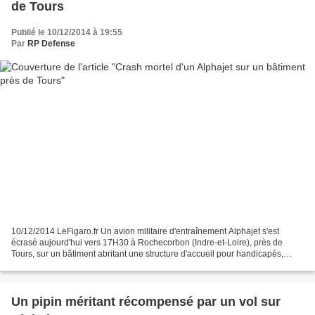
de Tours
Publié le 10/12/2014 à 19:55
Par
RP Defense
10/12/2014 LeFigaro.fr Un avion militaire d'entraînement Alphajet s'est
écrasé aujourd'hui vers 17H30 à Rochecorbon (Indre-et-Loire), près de
Tours, sur un bâtiment abritant une structure d'accueil pour handicapés,
faisant un mort et au moins trois blessés...
Un pipin méritant récompensé par un vol sur