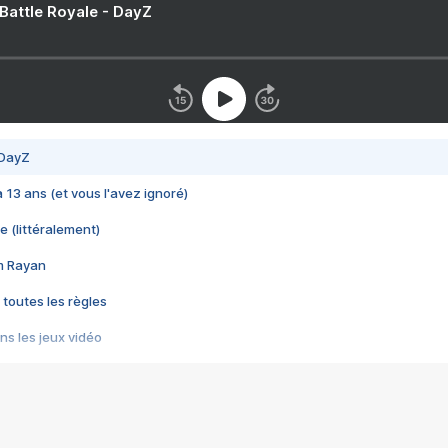
 Battle Royale - DayZ
 DayZ
 a 13 ans (et vous l'avez ignoré)
e (littéralement)
im Rayan
 toutes les règles
s les jeux vidéo
us choquant de Rockstar ? - Le scandale BULLY
e plus moche de Steam
du RÊVE tourne au CAUCHEMAR