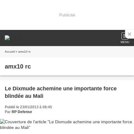
Publicité
MENU
Accueil
» amx10 rc
amx10 rc
Le Dixmude achemine une importante force
blindée au Mali
Publié le 23/01/2013 à 08:45
Par
RP Defense