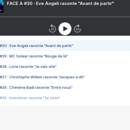
FACE A #30 : Eve Angeli raconte "Avant de partir"
#30 : Eve Angeli raconte "Avant de partir"
#29 : MC Solaar raconte "Bouge de là"
28 : Lorie raconte "Je vais vite"
#27 : Christophe Willem raconte "Jacques a dit"
#26 : Chimène Badi raconte "Entre nous"
#25 : Indochine raconte "3e sexe"
#24 : Zaho raconte "C'est chelou"
#23 : Patrick Bruel raconte "Au café des délices"
#22 : Kyo raconte "Le chemin"