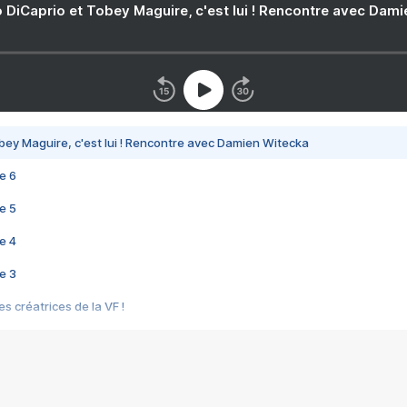
 DiCaprio et Tobey Maguire, c'est lui ! Rencontre avec Dam
bey Maguire, c'est lui ! Rencontre avec Damien Witecka
e 6
e 5
e 4
e 3
s créatrices de la VF !
e 2
e 1
e Mektoub My Love arrive enfin ! Rencontre avec Shaïn Boumedine et Sal