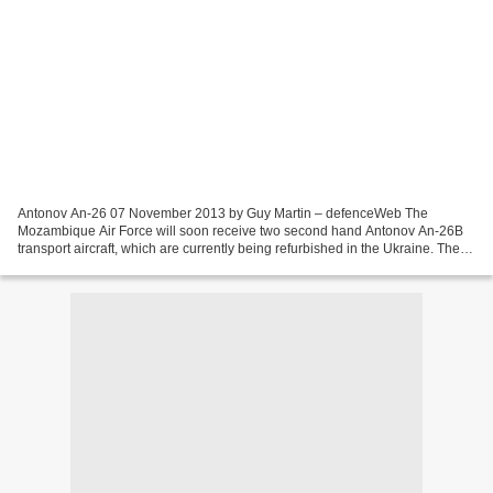
Antonov An-26 07 November 2013 by Guy Martin – defenceWeb The
Mozambique Air Force will soon receive two second hand Antonov An-26B
transport aircraft, which are currently being refurbished in the Ukraine. The
An-26B-100s have been worked on for the last...