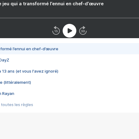
e jeu qui a transformé l’ennui en chef-d’œuvre
nsformé l’ennui en chef-d’œuvre
 DayZ
 a 13 ans (et vous l'avez ignoré)
e (littéralement)
im Rayan
 toutes les règles
s les jeux vidéo
us choquant de Rockstar ? - Le scandale BULLY
e plus moche de Steam