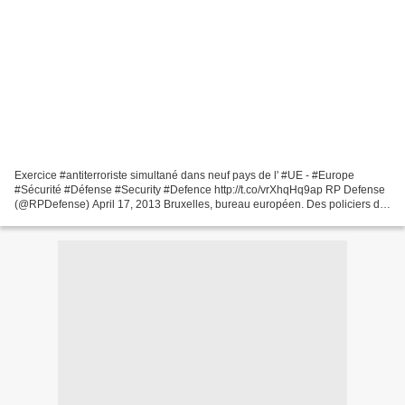
Exercice #antiterroriste simultané dans neuf pays de l' #UE - #Europe
#Sécurité #Défense #Security #Defence http://t.co/vrXhqHq9ap RP Defense
(@RPDefense) April 17, 2013 Bruxelles, bureau européen. Des policiers de
l'antiterrorisme de neuf pays de l'...