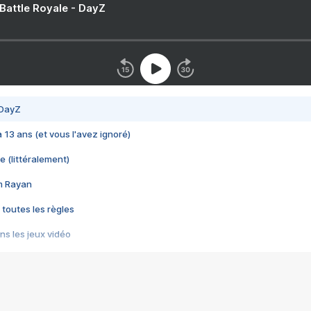
 Battle Royale - DayZ
 DayZ
 a 13 ans (et vous l'avez ignoré)
e (littéralement)
im Rayan
 toutes les règles
s les jeux vidéo
us choquant de Rockstar ? - Le scandale BULLY
e plus moche de Steam
du RÊVE tourne au CAUCHEMAR