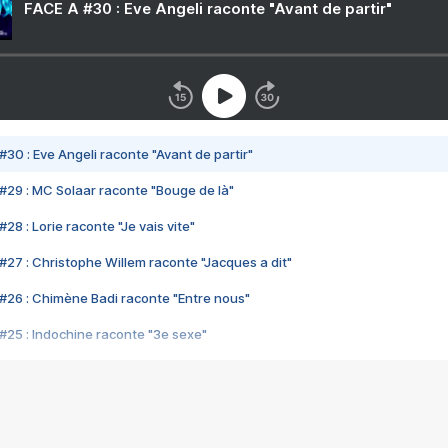
FACE A #30 : Eve Angeli raconte "Avant de partir"
#30 : Eve Angeli raconte "Avant de partir"
#29 : MC Solaar raconte "Bouge de là"
28 : Lorie raconte "Je vais vite"
#27 : Christophe Willem raconte "Jacques a dit"
#26 : Chimène Badi raconte "Entre nous"
#25 : Indochine raconte "3e sexe"
#24 : Zaho raconte "C'est chelou"
#23 : Patrick Bruel raconte "Au café des délices"
#22 : Kyo raconte "Le chemin"