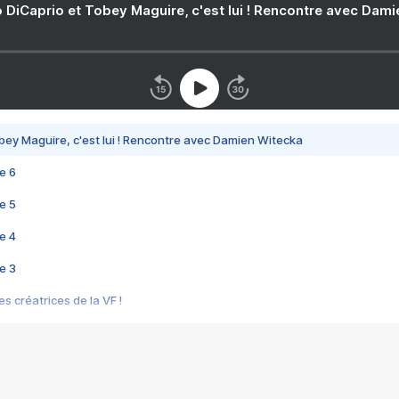
 DiCaprio et Tobey Maguire, c'est lui ! Rencontre avec Dam
bey Maguire, c'est lui ! Rencontre avec Damien Witecka
e 6
e 5
e 4
e 3
s créatrices de la VF !
e 2
e 1
e Mektoub My Love arrive enfin ! Rencontre avec Shaïn Boumedine et Sal