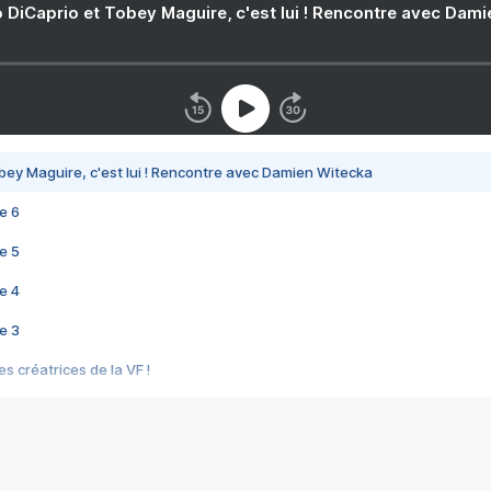
 DiCaprio et Tobey Maguire, c'est lui ! Rencontre avec Dam
bey Maguire, c'est lui ! Rencontre avec Damien Witecka
e 6
e 5
e 4
e 3
s créatrices de la VF !
e 2
e 1
e Mektoub My Love arrive enfin ! Rencontre avec Shaïn Boumedine et Sal