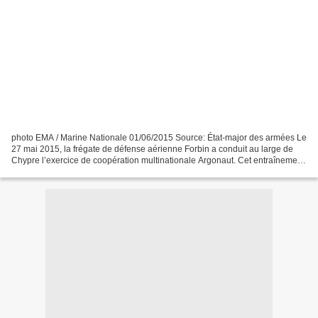
photo EMA / Marine Nationale 01/06/2015 Source: État-major des armées Le
27 mai 2015, la frégate de défense aérienne Forbin a conduit au large de
Chypre l’exercice de coopération multinationale Argonaut. Cet entraînement
aux opérations de sauvetage en...