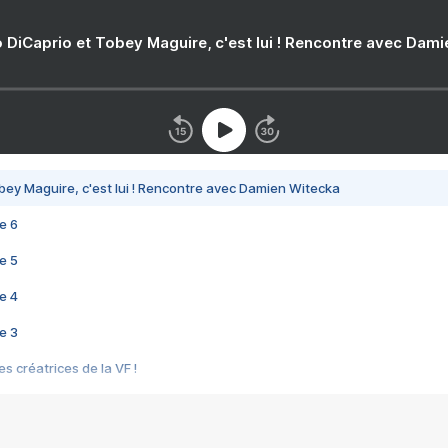
 DiCaprio et Tobey Maguire, c'est lui ! Rencontre avec Dam
bey Maguire, c'est lui ! Rencontre avec Damien Witecka
e 6
e 5
e 4
e 3
s créatrices de la VF !
e 2
e 1