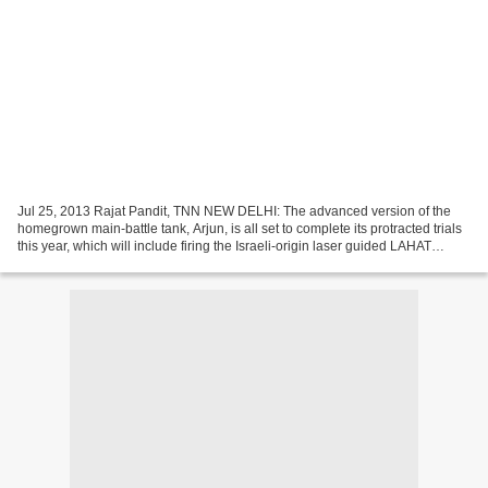
Jul 25, 2013 Rajat Pandit, TNN NEW DELHI: The advanced version of the
homegrown main-battle tank, Arjun, is all set to complete its protracted trials
this year, which will include firing the Israeli-origin laser guided LAHAT
missiles from its main gun....