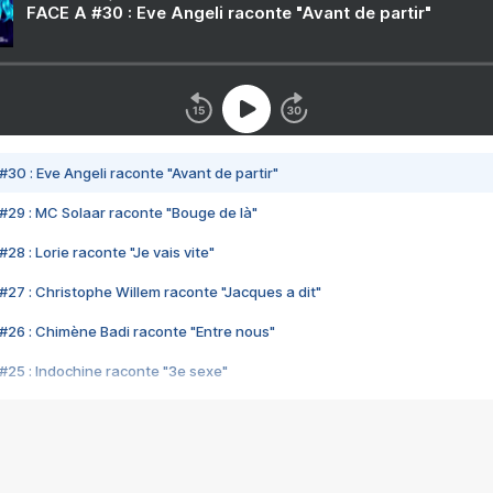
FACE A #30 : Eve Angeli raconte "Avant de partir"
#30 : Eve Angeli raconte "Avant de partir"
#29 : MC Solaar raconte "Bouge de là"
28 : Lorie raconte "Je vais vite"
#27 : Christophe Willem raconte "Jacques a dit"
#26 : Chimène Badi raconte "Entre nous"
#25 : Indochine raconte "3e sexe"
#24 : Zaho raconte "C'est chelou"
#23 : Patrick Bruel raconte "Au café des délices"
#22 : Kyo raconte "Le chemin"