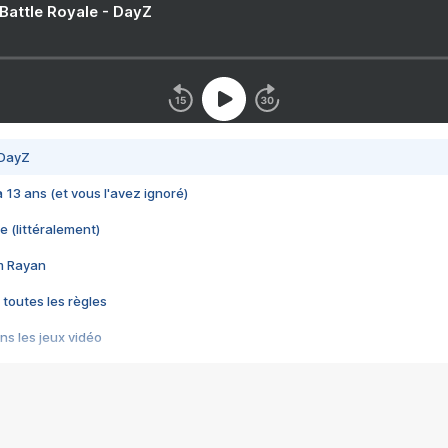
 Battle Royale - DayZ
 DayZ
 a 13 ans (et vous l'avez ignoré)
e (littéralement)
im Rayan
 toutes les règles
s les jeux vidéo
us choquant de Rockstar ? - Le scandale BULLY
e plus moche de Steam
du RÊVE tourne au CAUCHEMAR