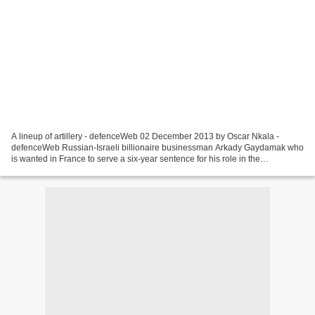
A lineup of artillery - defenceWeb 02 December 2013 by Oscar Nkala -
defenceWeb Russian-Israeli billionaire businessman Arkady Gaydamak who
is wanted in France to serve a six-year sentence for his role in the
Angolagate arms sale scandal, has been detained...