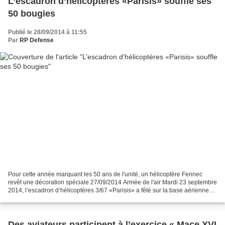
L’escadron d’hélicoptères «Parisis» souffle ses
50 bougies
Publié le 28/09/2014 à 11:55
Par
RP Defense
Pour cette année marquant les 50 ans de l'unité, un hélicoptère Fennec
revêt une décoration spéciale 27/09/2014 Armée de l'air Mardi 23 septembre
2014, l’escadron d’hélicoptères 3/67 «Parisis» a fêté sur la base aérienne
107 de Villacoublay, le cinquantenaire...
Des aviateurs participent à l’exercice « Mace XVI