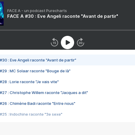
FACE A - un podcast Purecharts
FACE A #30 : Eve Angeli raconte "Avant de partir"
#30 : Eve Angeli raconte "Avant de partir"
#29 : MC Solaar raconte "Bouge de là"
28 : Lorie raconte "Je vais vite"
#27 : Christophe Willem raconte "Jacques a dit"
#26 : Chimène Badi raconte "Entre nous"
#25 : Indochine raconte "3e sexe"
#24 : Zaho raconte "C'est chelou"