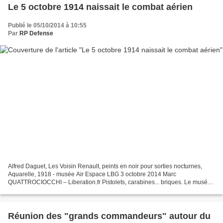
Le 5 octobre 1914 naissait le combat aérien
Publié le 05/10/2014 à 10:55
Par
RP Defense
Alfred Daguet, Les Voisin Renault, peints en noir pour sorties nocturnes,
Aquarelle, 1918 - musée Air Espace LBG 3 octobre 2014 Marc
QUATTROCIOCCHI – Liberation.fr Pistolets, carabines... briques. Le musée
de l'Air du Bourget inaugure son exposition «la...
Réunion des "grands commandeurs" autour du