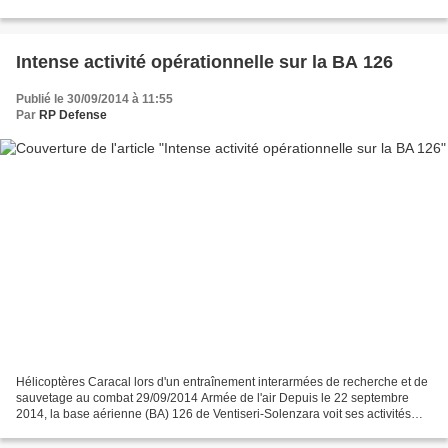
contrôleurs aériens avancés (FAC - Forward...
Intense activité opérationnelle sur la BA 126
Publié le 30/09/2014 à 11:55
Par
RP Defense
Hélicoptères Caracal lors d'un entraînement interarmées de recherche et de
sauvetage au combat 29/09/2014 Armée de l'air Depuis le 22 septembre
2014, la base aérienne (BA) 126 de Ventiseri-Solenzara voit ses activités
opérationnelles s’intensifier. Mirage...