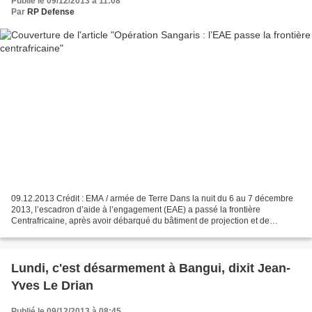
Publié le 09/12/2013 à 11:08
Par
RP Defense
09.12.2013 Crédit : EMA / armée de Terre Dans la nuit du 6 au 7 décembre
2013, l’escadron d’aide à l’engagement (EAE) a passé la frontière
Centrafricaine, après avoir débarqué du bâtiment de projection et de
commandement (BPC) Dixmude le 1er décembre...
Lundi, c'est désarmement à Bangui, dixit Jean-
Yves Le Drian
Publié le 09/12/2013 à 08:45