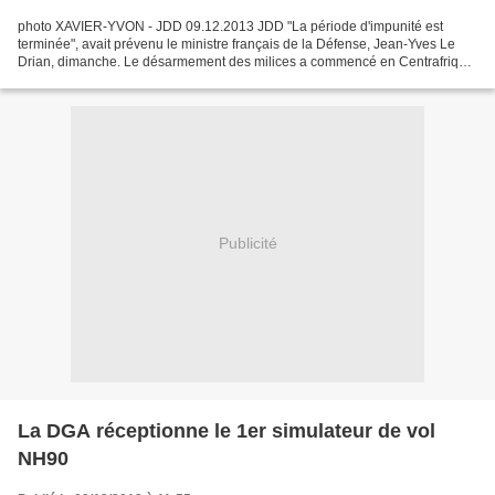
photo XAVIER-YVON - JDD 09.12.2013 JDD "La période d'impunité est
terminée", avait prévenu le ministre français de la Défense, Jean-Yves Le
Drian, dimanche. Le désarmement des milices a commencé en Centrafrique,
rapporte lundi l'envoyé spécial d'Europe...
Publicité
La DGA réceptionne le 1er simulateur de vol
NH90