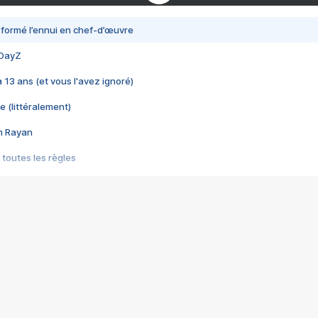
nsformé l’ennui en chef-d’œuvre
 DayZ
 a 13 ans (et vous l'avez ignoré)
e (littéralement)
im Rayan
 toutes les règles
s les jeux vidéo
us choquant de Rockstar ? - Le scandale BULLY
e plus moche de Steam
du RÊVE tourne au CAUCHEMAR
pendant 8 heures
it… à tort