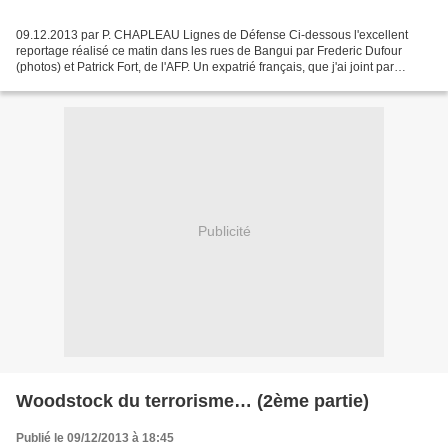
09.12.2013 par P. CHAPLEAU Lignes de Défense Ci-dessous l'excellent
reportage réalisé ce matin dans les rues de Bangui par Frederic Dufour
(photos) et Patrick Fort, de l'AFP. Un expatrié français, que j'ai joint par
téléphone, en début d'après-midi, me...
Publicité
Woodstock du terrorisme… (2ème partie)
Publié le 09/12/2013 à 18:45