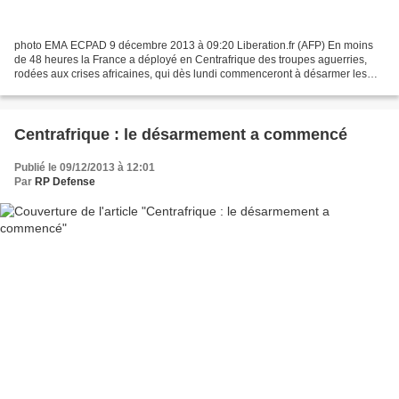
photo EMA ECPAD 9 décembre 2013 à 09:20 Liberation.fr (AFP) En moins
de 48 heures la France a déployé en Centrafrique des troupes aguerries,
rodées aux crises africaines, qui dès lundi commenceront à désarmer les
milices qui ont plongé le pays dans la...
Centrafrique : le désarmement a commencé
Publié le 09/12/2013 à 12:01
Par
RP Defense