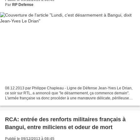
Par
RP Defense
08.12.2013 par Philippe Chapleau - Ligne de Défense Jean-Yves Le Drian,
ce soir sur RTL, a annoncé que "le désarmement, ça commence demain".
L'armée française va donc procéder à une manœuvre délicate, périlleuse
mais inévitable. Selon le ministre: "Tout...
RCA: entrée des renforts militaires français à
Bangui, entre miliciens et odeur de mort
Publié le 09/12/2013 à 08:45