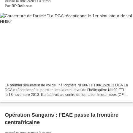
Publié le 09/12/2013 à 11:55
Par
RP Defense
Le premier simulateur de vol de l’hélicoptère NH90-TTH 09/12/2013 DGA La
DGA a réceptionné le premier simulateur de vol de l’hélicoptère NH90-TTH
le 18 novembre 2013. Il a été livré au centre de formation interarmées (CFIA)
du Luc-en-Provence. Les équipages...
Opération Sangaris : l’EAE passe la frontière
centrafricaine