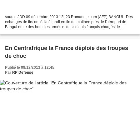
source JDD 09 décembre 2013 12h23 Romandie.com (AFP) BANGUI - Des
échanges de tirs ont éclaté lundi en fin de matinée près de l'aéroport de
Bangui entre des hommes armés et des soldats français chargés de
désarmer les milices en Centrafrique, ont constaté...
En Centrafrique la France déploie des troupes
de choc
Publié le 09/12/2013 à 12:45
Par
RP Defense