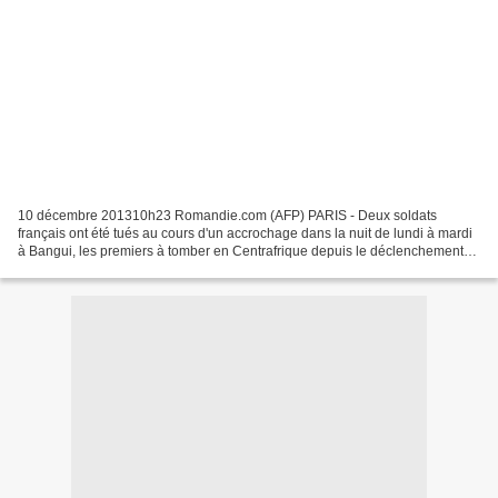
10 décembre 201310h23 Romandie.com (AFP) PARIS - Deux soldats
français ont été tués au cours d'un accrochage dans la nuit de lundi à mardi
à Bangui, les premiers à tomber en Centrafrique depuis le déclenchement
de l'opération Sangaris jeudi, a-t-on appris...