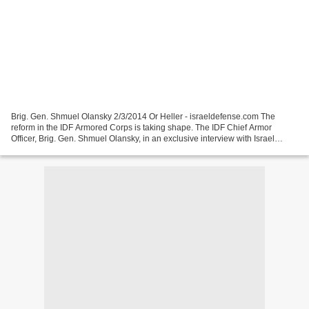
Brig. Gen. Shmuel Olansky 2/3/2014 Or Heller - israeldefense.com The
reform in the IDF Armored Corps is taking shape. The IDF Chief Armor
Officer, Brig. Gen. Shmuel Olansky, in an exclusive interview with Israel
Defense I am not sure where I would rather...