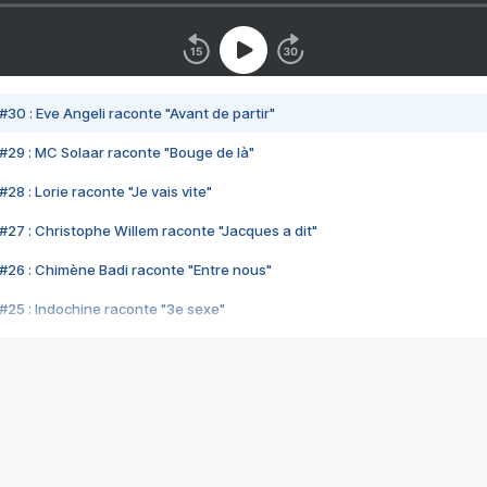
#30 : Eve Angeli raconte "Avant de partir"
#29 : MC Solaar raconte "Bouge de là"
28 : Lorie raconte "Je vais vite"
#27 : Christophe Willem raconte "Jacques a dit"
#26 : Chimène Badi raconte "Entre nous"
#25 : Indochine raconte "3e sexe"
#24 : Zaho raconte "C'est chelou"
#23 : Patrick Bruel raconte "Au café des délices"
#22 : Kyo raconte "Le chemin"
#21 : Nolwenn Leroy raconte "Cassé"