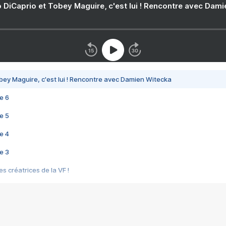
 DiCaprio et Tobey Maguire, c'est lui ! Rencontre avec Dam
bey Maguire, c'est lui ! Rencontre avec Damien Witecka
e 6
e 5
e 4
e 3
s créatrices de la VF !
e 2
e 1
e Mektoub My Love arrive enfin ! Rencontre avec Shaïn Boumedine et Sal