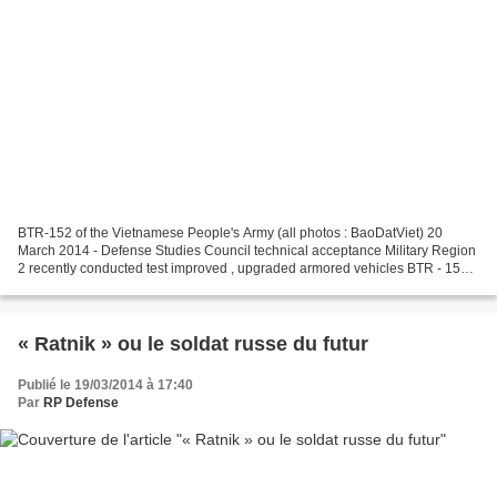
BTR-152 of the Vietnamese People's Army (all photos : BaoDatViet) 20
March 2014 - Defense Studies Council technical acceptance Military Region
2 recently conducted test improved , upgraded armored vehicles BTR - 152.
BTR - 152 armored cars produced by...
« Ratnik » ou le soldat russe du futur
Publié le 19/03/2014 à 17:40
Par
RP Defense