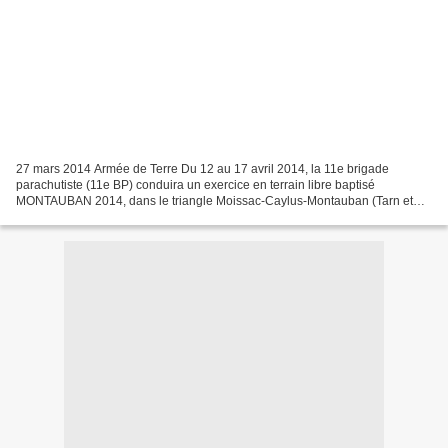
27 mars 2014 Armée de Terre Du 12 au 17 avril 2014, la 11e brigade
parachutiste (11e BP) conduira un exercice en terrain libre baptisé
MONTAUBAN 2014, dans le triangle Moissac-Caylus-Montauban (Tarn et
Garonne). Cet exercice engagera dans des conditions...