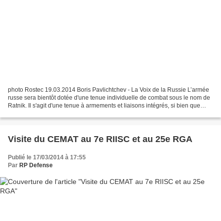
photo Rostec 19.03.2014 Boris Pavlichtchev - La Voix de la Russie L’armée
russe sera bientôt dotée d'une tenue individuelle de combat sous le nom de
Ratnik. Il s'agit d'une tenue à armements et liaisons intégrés, si bien que
chaque combattant se transforme...
Visite du CEMAT au 7e RIISC et au 25e RGA
Publié le 17/03/2014 à 17:55
Par
RP Defense