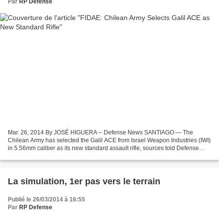
Par
RP Defense
Mar. 26, 2014 By JOSÉ HIGUERA – Defense News SANTIAGO — The
Chilean Army has selected the Galil ACE from Israel Weapon Industries (IWI)
in 5.56mm caliber as its new standard assault rifle, sources told Defense
News during the FIDAE international aerospace...
La simulation, 1er pas vers le terrain
Publié le 26/03/2014 à 16:55
Par
RP Defense