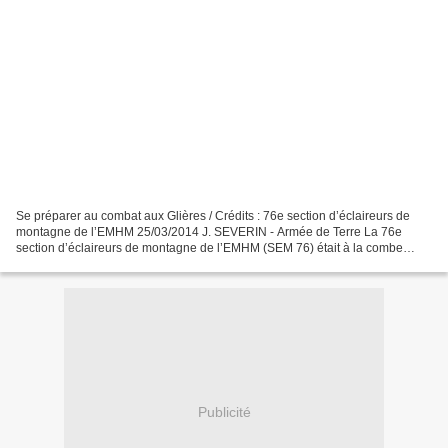
Se préparer au combat aux Glières / Crédits : 76e section d’éclaireurs de
montagne de l’EMHM 25/03/2014 J. SEVERIN - Armée de Terre La 76e
section d’éclaireurs de montagne de l’EMHM (SEM 76) était à la combe
d’Ablon (plateau des Glières), du 10 au 14...
Publicité