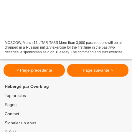
MOSCOW, March 11. /ITAR-TASS More than 3,000 paratroopers will be air-
dropped in a Russian military exercise for the first time in the past two
decades, a spokesman said on Tuesday. The command and staff exercise
involving the Ivanovo paratroopers formation...
< Page précédente
Page suivante >
Hébergé par Overblog
Top articles
Pages
Contact
Signaler un abus