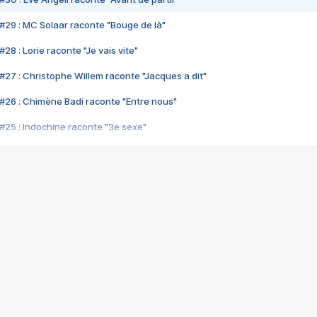
#29 : MC Solaar raconte "Bouge de là"
28 : Lorie raconte "Je vais vite"
#27 : Christophe Willem raconte "Jacques a dit"
#26 : Chimène Badi raconte "Entre nous"
#25 : Indochine raconte "3e sexe"
#24 : Zaho raconte "C'est chelou"
#23 : Patrick Bruel raconte "Au café des délices"
#22 : Kyo raconte "Le chemin"
#21 : Nolwenn Leroy raconte "Cassé"
#20 : Patrick Hernandez raconte "Born to be alive"
#19 : Lorie raconte "Près de moi"
#18 : Michael Jones raconte "A nos actes manqués" (avec Jean-Jacque