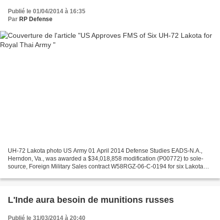
Publié le 01/04/2014 à 16:35
Par
RP Defense
UH-72 Lakota photo US Army 01 April 2014 Defense Studies EADS-N.A.,
Herndon, Va., was awarded a $34,018,858 modification (P00772) to sole-
source, Foreign Military Sales contract W58RGZ-06-C-0194 for six Lakota
helicopters with the environmental control...
L'Inde aura besoin de munitions russes
Publié le 31/03/2014 à 20:40