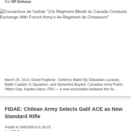
Par
RP Defense
March 26, 2014. David Pugliese - Defence Watch By Sébastian Lacasse,
Battle Captain, D Squadron, and Samantha Bayard, Canadian Army Public
Affairs Gap, Hautes-Alpes, FRA — A new association between the 4e
Régiment de Chasseurs (4ème RCh) of the French...
FIDAE: Chilean Army Selects Galil ACE as New
Standard Rifle
Publié le 26/03/2014 à 18:25