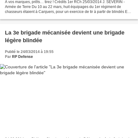
À vos marques, prêts… tirez ! Crédits 1er RCh 25/03/2014 J. SEVERIN -
Armée de Terre Du 10 au 22 mars, huit équipages du 1er régiment de
chasseurs étaient à Canjuers, pour un exercice de tir à partir de blindés ERC
90 Sagaie. Un premier rendez-vous opérationnel...
La 3e brigade mécanisée devient une brigade
légère blindée
Publié le 24/03/2014 à 19:55
Par
RP Defense