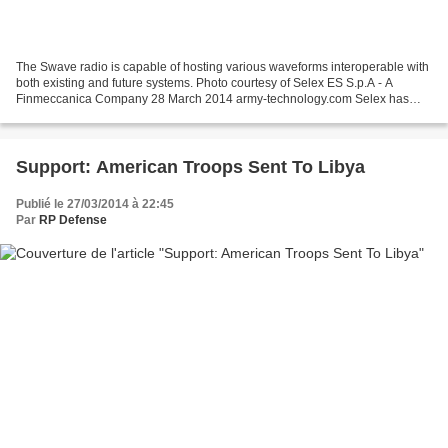
The Swave radio is capable of hosting various waveforms interoperable with
both existing and future systems. Photo courtesy of Selex ES S.p.A - A
Finmeccanica Company 28 March 2014 army-technology.com Selex has
been awarded two contracts worth €60m for...
Support: American Troops Sent To Libya
Publié le 27/03/2014 à 22:45
Par
RP Defense