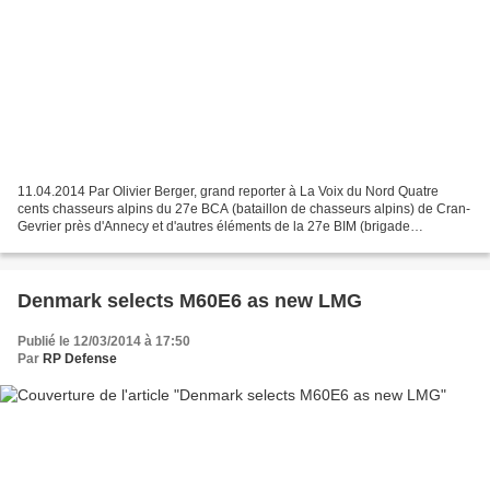
11.04.2014 Par Olivier Berger, grand reporter à La Voix du Nord Quatre
cents chasseurs alpins du 27e BCA (bataillon de chasseurs alpins) de Cran-
Gevrier près d'Annecy et d'autres éléments de la 27e BIM (brigade
d'infanterie de montagne) sont depuis début...
Denmark selects M60E6 as new LMG
Publié le 12/03/2014 à 17:50
Par
RP Defense