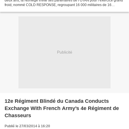
deux ans, la Norvège invite ses partenaires de l’OTAN pour l’exercice grand
froid, nommé COLD RESPONSE, regroupant 16 000 militaires de 16
nationalités différentes. Dormir sous la tente...
Publicité
12e Régiment Blindé du Canada Conducts
Exchange With French Army’s 4e Régiment de
Chasseurs
Publié le 27/03/2014 à 16:20