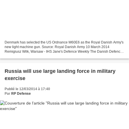
Denmark has selected the US Ordnance M60E6 as the Royal Danish Army's
new light machine gun. Source: Royal Danish Army 10 March 2014
Remigiusz Wilk, Warsaw - IHS Jane's Defence Weekly The Danish Defence
Forces (Forsvaret) have selected the US Ordnance...
Russia will use large landing force in military
exercise
Publié le 12/03/2014 à 17:40
Par
RP Defense