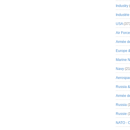
Industry
Industrie
USA
(37
Air Force
Armée de
Europe 
Marine N
Navy
(21
Aerospa
Russia 
Armée de 
Russia
(
Russie
(
NATO - 