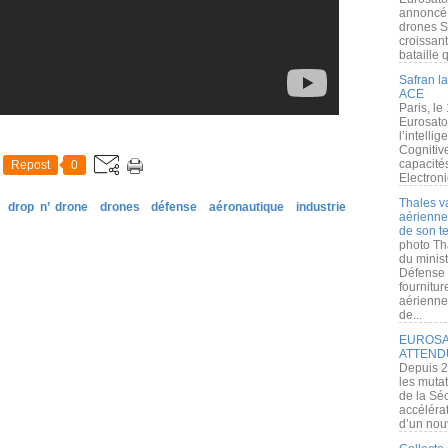
annoncé l
drones S
croissan
bataille q
Safran la
ACE
Paris, le
Eurosato
l’intelli
Cognitive
capacité
Repost
0
Electroni
Thales v
drop n’ drone
drones
défense
aéronautique
industrie
aérienne 
de son te
photo Th
du minist
Défense 
fournitu
aérienne
de...
EUROSAT
ATTEND
Depuis 2
les muta
de la Sé
accélérat
d’un nouv