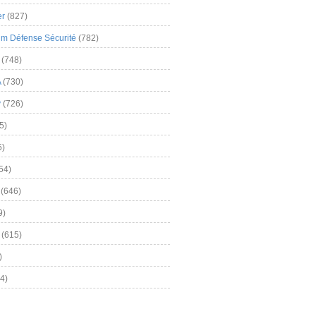
er
(827)
m Défense Sécurité
(782)
(748)
A
(730)
y
(726)
5)
5)
54)
(646)
9)
(615)
)
4)