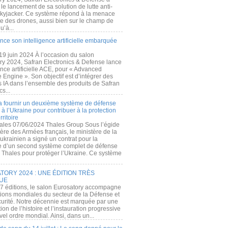
e lancement de sa solution de lutte anti-
kyjacker. Ce système répond à la menace
te des drones, aussi bien sur le champ de
u’à...
nce son intelligence artificielle embarquée
 19 juin 2024 À l’occasion du salon
ry 2024, Safran Electronics & Defense lance
gence artificielle ACE, pour « Advanced
 Engine ». Son objectif est d’intégrer des
s IA dans l’ensemble des produits de Safran
cs...
a fournir un deuxième système de défense
à l’Ukraine pour contribuer à la protection
rritoire
ales 07/06/2024 Thales Group Sous l’égide
ère des Armées français, le ministère de la
ukrainien a signé un contrat pour la
re d’un second système complet de défense
 Thales pour protéger l’Ukraine. Ce système
ORY 2024 : UNE ÉDITION TRÈS
UE
7 éditions, le salon Eurosatory accompagne
tions mondiales du secteur de la Défense et
curité. Notre décennie est marquée par une
ion de l’histoire et l’instauration progressive
el ordre mondial. Ainsi, dans un...