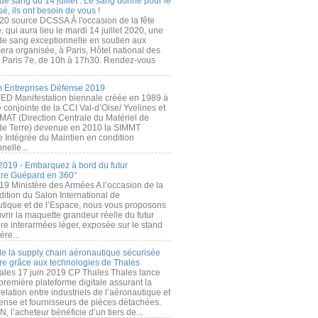
de sang du 14 juillet : Le sang donné pour le
é, ils ont besoin de vous !
20 source DCSSA À l'occasion de la fête
, qui aura lieu le mardi 14 juillet 2020, une
 de sang exceptionnelle en soutien aux
era organisée, à Paris, Hôtel national des
s Paris 7e, de 10h à 17h30. Rendez-vous
.
 Entreprises Défense 2019
FED Manifestation biennale créée en 1989 à
ive conjointe de la CCI Val-d’Oise/ Yvelines et
MAT (Direction Centrale du Matériel de
de Terre) devenue en 2010 la SIMMT
e Intégrée du Maintien en condition
nelle...
2019 - Embarquez à bord du futur
ère Guépard en 360°
19 Ministère des Armées A l’occasion de la
ition du Salon International de
utique et de l’Espace, nous vous proposons
rir la maquette grandeur réelle du futur
ère interarmées léger, exposée sur le stand
ère...
 de la supply chain aéronautique sécurisée
re grâce aux technologies de Thales
ales 17 juin 2019 CP Thales Thales lance
première plateforme digitale assurant la
elation entre industriels de l’aéronautique et
fense et fournisseurs de pièces détachées.
, l’acheteur bénéficie d’un tiers de...