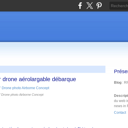
Prése
r drone aérolargable débarque
Blog
: R
’ Drone photo Airborne Concept
Descrip
du web i
news in 
Contact