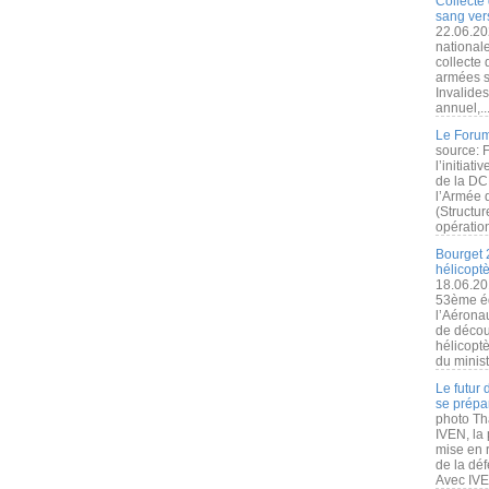
Collecte 
sang vers
22.06.20
nationale
collecte
armées s
Invalide
annuel,..
Le Forum
source: 
l’initiat
de la DC
l’Armée 
(Structur
opération
Bourget 
hélicopt
18.06.20
53ème éd
l’Aérona
de découv
hélicopt
du minist
Le futur
se prépa
photo Th
IVEN, la 
mise en r
de la dé
Avec IVEN