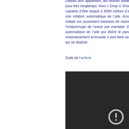
Depuis leur apparition, les drones part
pour très longtemps. Voici « Drop n’ Dro
capable d’être largué à 4000 mètres d’
une rotation automatique de l’aile. A
initiale est quasiment tubulaire de maniè
l’empennage de l’avion par exemple. Et 
automatique de l’aile qui libère le par
instantanément et ensuite il part faire s
qui se déploie.
Suite de
l'article