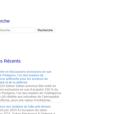
rche
es Récents
ntre en discussions exclusives en vue
r Preligens, l’un des leaders de
gence artificielle pour les secteurs de
tial et de la défense
2024 Safran Safran annonce être entré en
ons exclusives en vue d’acquérir 100 % du
e Preligens, l’un des leaders de l’intelligence
lle (IA) dédiée aux industries de l’aérospatial
défense, pour une valeur d’entreprise...
ance son système de lutte anti-drones
 18 juin 2024 À l’occasion du salon
ry 2024, Safran Electronics & Defense a