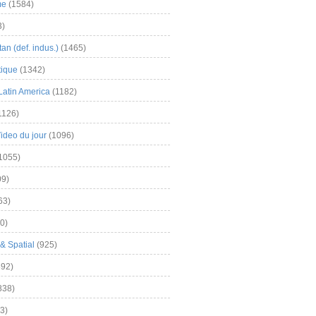
me
(1584)
3)
an (def. indus.)
(1465)
tique
(1342)
Latin America
(1182)
1126)
Video du jour
(1096)
1055)
9)
63)
0)
& Spatial
(925)
92)
838)
3)