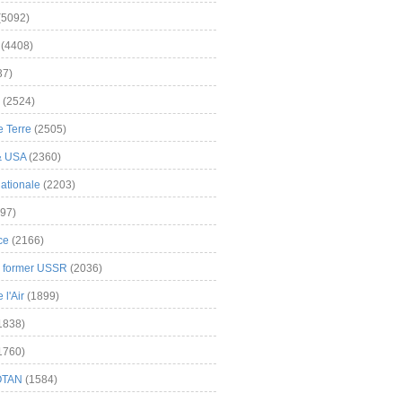
(5092)
(4408)
37)
(2524)
 Terre
(2505)
& USA
(2360)
ationale
(2203)
97)
ce
(2166)
& former USSR
(2036)
l'Air
(1899)
1838)
1760)
OTAN
(1584)