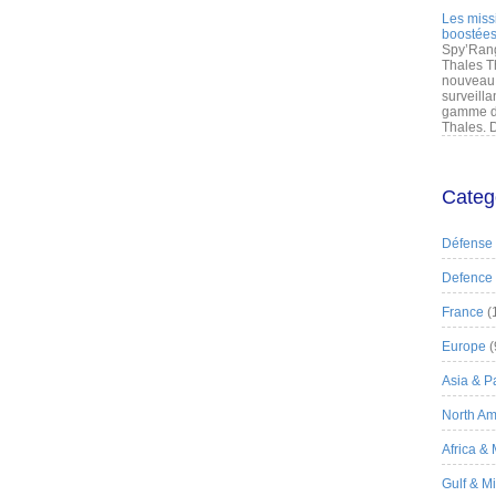
Les miss
boostées
Spy’Rang
Thales T
nouveau 
surveilla
gamme de
Thales. D
Categ
Défense
Defence
France
(
Europe
(
Asia & Pa
North Am
Africa &
Gulf & M