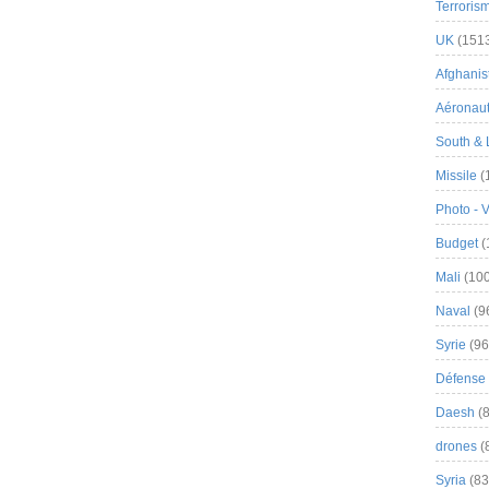
Terroris
UK
(151
Afghanist
Aéronau
South & 
Missile
(
Photo - 
Budget
(
Mali
(100
Naval
(9
Syrie
(96
Défense 
Daesh
(8
drones
(
Syria
(83