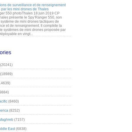
ions de surveillance et de renseignement
 par les mini drones de Thales
er 550 photoThales 18 juin 2019 CP
hales présente le Spy’Ranger 550, son
système de mini drones tactiques de
nce et de renseignement. Il complète la
 systèmes de mini drones proposée par
éployable en vingt...
ories
(20241)
(18989)
14639)
9884)
cific
(8460)
erica
(8252)
 Maghreb
(7157)
iddle East
(6838)