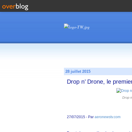
28 juillet 2015
Drop n’ Drone, le premie
Drop n
27/07/2015
- Par
aeronewstv.com