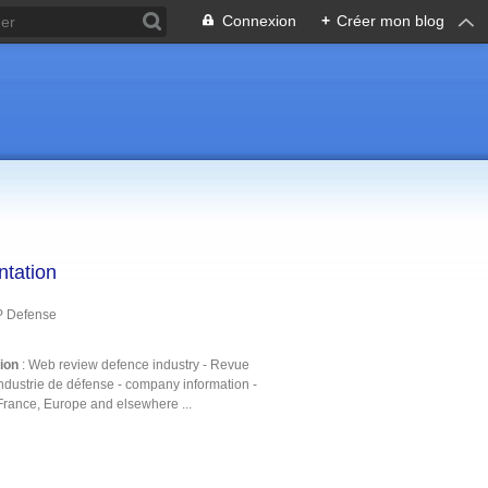
Connexion
+
Créer mon blog
ntation
P Defense
tion
: Web review defence industry - Revue
ndustrie de défense - company information -
France, Europe and elsewhere ...