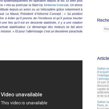
ent systématiquement en opération depuis le sol. Et bien plus
ne » mis au point par la Start-Up
Airborne Concept
.
Un drone
altitude depuis un avion ou un hélicoptère grâce notamment à
rnaud Le Maout, Président d’Airborne Concept :
« Sa position
re à éviter qu’il prenne de l’incidence et qu’il puisse heurter
Reche
une fois qu’il est en descente stabilisée, il y a une rotation
achute stabilisateur. Le démarrage des moteurs se fait alors
a mission. »
Et pour l’atterrissage c’est un deuxième parachute
Articl
Safran e
d’acquéri
l’intelli
l’aérospa
24 juin 
discussi
capital d
artificie
et de la 
Safran l
Paris, le
Eurosato