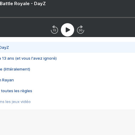
 Battle Royale - DayZ
 DayZ
 a 13 ans (et vous l'avez ignoré)
e (littéralement)
im Rayan
 toutes les règles
s les jeux vidéo
us choquant de Rockstar ? - Le scandale BULLY
e plus moche de Steam
du RÊVE tourne au CAUCHEMAR