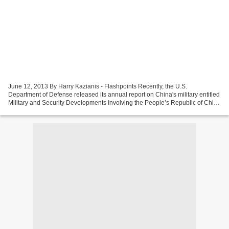
June 12, 2013 By Harry Kazianis - Flashpoints Recently, the U.S.
Department of Defense released its annual report on China's military entitled
Military and Security Developments Involving the People’s Republic of China
2013. While last year's report was...