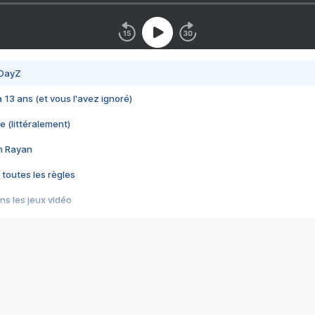
 DayZ
 a 13 ans (et vous l'avez ignoré)
e (littéralement)
im Rayan
 toutes les règles
s les jeux vidéo
us choquant de Rockstar ? - Le scandale BULLY
e plus moche de Steam
du RÊVE tourne au CAUCHEMAR
pendant 8 heures