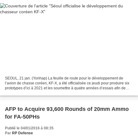
SEOUL, 21 jan. (Yonhap) La feuille de route pour le développement de
l’avion de chasse coréen, KF-X, a été officialisée ce jeudi pour produire six
prototypes d’ici à 2021 et les soumettre à quatre années d’essais afin de
fournir quelque 120 avions de...
AFP to Acquire 93,600 Rounds of 20mm Ammo
for FA-50PHs
Publié le 04/01/2016 à 08:35
Par
RP Defense