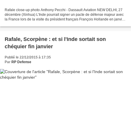
Rafale close-up photo Anthony Pecchi - Dassault Aviation NEW DELHI, 27
décembre (Xinhua) L'Inde pourrait signer un pacte de défense majeur avec
la France lors de la visite du président français François Hollande en janvier
2016, ont indiqué dimanche certaines...
Rafale, Scorpène : et si l'Inde sortait son
chéquier fin janvier
Publié le 22/12/2015 à 17:35
Par
RP Defense