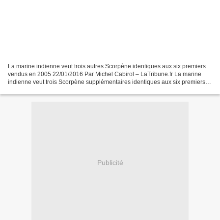
La marine indienne veut trois autres Scorpène identiques aux six premiers
vendus en 2005 22/01/2016 Par Michel Cabirol – LaTribune.fr La marine
indienne veut trois Scorpène supplémentaires identiques aux six premiers
vendus en 2005 par DCNS. L'Inde voudrait...
Publicité