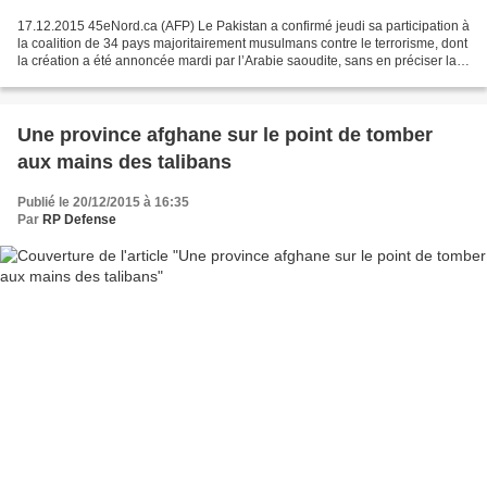
17.12.2015 45eNord.ca (AFP) Le Pakistan a confirmé jeudi sa participation à
la coalition de 34 pays majoritairement musulmans contre le terrorisme, dont
la création a été annoncée mardi par l’Arabie saoudite, sans en préciser la
nature ou l’étendue. «...
Une province afghane sur le point de tomber
aux mains des talibans
Publié le 20/12/2015 à 16:35
Par
RP Defense