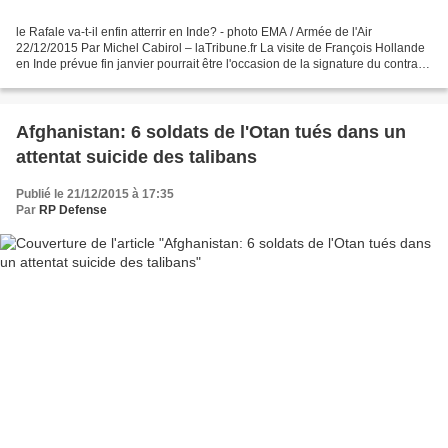
le Rafale va-t-il enfin atterrir en Inde? - photo EMA / Armée de l'Air
22/12/2015 Par Michel Cabirol – laTribune.fr La visite de François Hollande
en Inde prévue fin janvier pourrait être l'occasion de la signature du contrat
des 36 Rafale et d'une éventuelle...
Afghanistan: 6 soldats de l'Otan tués dans un
attentat suicide des talibans
Publié le 21/12/2015 à 17:35
Par
RP Defense