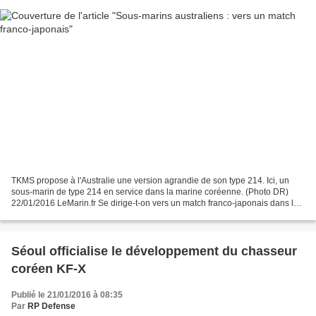
TKMS propose à l'Australie une version agrandie de son type 214. Ici, un
sous-marin de type 214 en service dans la marine coréenne. (Photo DR)
22/01/2016 LeMarin.fr Se dirige-t-on vers un match franco-japonais dans la
compétition ouverte pour le remplacement...
Séoul officialise le développement du chasseur
coréen KF-X
Publié le 21/01/2016 à 08:35
Par
RP Defense