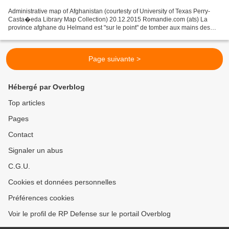
Administrative map of Afghanistan (courtesty of University of Texas Perry-
Casta�eda Library Map Collection) 20.12.2015 Romandie.com (ats) La
province afghane du Helmand est "sur le point" de tomber aux mains des
talibans, a prévenu dimanche son vice-gouverneur...
Page suivante >
Hébergé par Overblog
Top articles
Pages
Contact
Signaler un abus
C.G.U.
Cookies et données personnelles
Préférences cookies
Voir le profil de RP Defense sur le portail Overblog