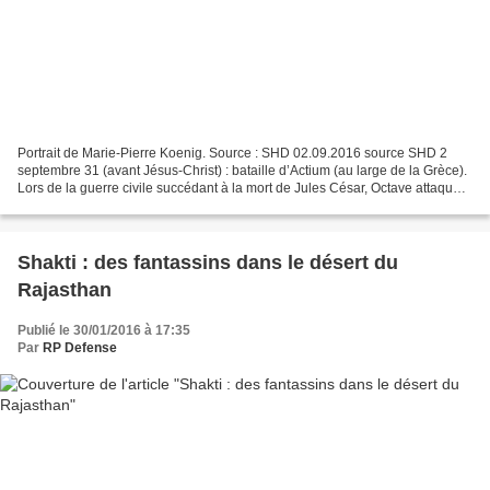
Portrait de Marie-Pierre Koenig. Source : SHD 02.09.2016 source SHD 2
septembre 31 (avant Jésus-Christ) : bataille d’Actium (au large de la Grèce).
Lors de la guerre civile succédant à la mort de Jules César, Octave attaque
son rival Marc Antoine alors...
Shakti : des fantassins dans le désert du
Rajasthan
Publié le 30/01/2016 à 17:35
Par
RP Defense