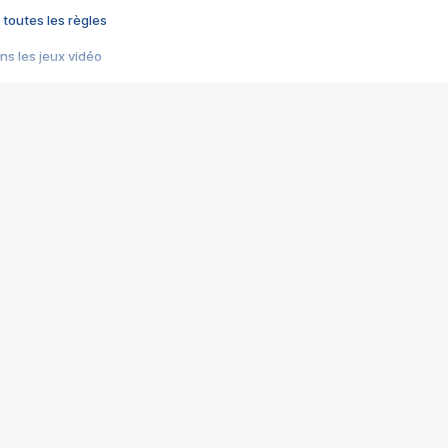
 toutes les règles
s les jeux vidéo
us choquant de Rockstar ? - Le scandale BULLY
e plus moche de Steam
du RÊVE tourne au CAUCHEMAR
pendant 8 heures
it… à tort
umiliés par un jeu vidéo
ire - Final Fantasy 8
ti un empire - Age of Empires
story DOFUS
tard, il crée l'un des pires jeux de tous les temps, MindsEye.