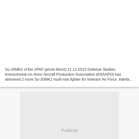
Su-30MK2 of the VPAF (photo ttvnol) 31.12.2015 Defense Studies
Komsomolsk-on-Amur Aircraft Production Association (KNAAPO) has
delivered 2 more Su-30MK2 multi-role fighter for Vietnam Air Force. Interfax-
AVN said on 30.12.2015. A super-heavy transport...
Publicité