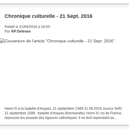
airspace in the world, totaling over...
Chronique culturelle - 21 Sept. 2016
Publié le 21/09/2016 à 10:55
Par
RP Defense
Henri IV à la bataille d'Arques, 21 septembre 1589 21.09.2016 source SHD
21 septembre 1589 : bataille d'Arques (Normandie). Henri IV, roi de France,
repousse les assauts des ligueurs catholiques. Il ne doit cependant sa
victoire qu’au débarquement de...