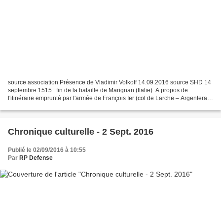
source association Présence de Vladimir Volkoff 14.09.2016 source SHD 14
septembre 1515 : fin de la bataille de Marignan (Italie). A propos de
l'itinéraire emprunté par l'armée de François Ier (col de Larche – Argentera
et non route du mont Cenis, beaucoup...
Chronique culturelle - 2 Sept. 2016
Publié le 02/09/2016 à 10:55
Par
RP Defense